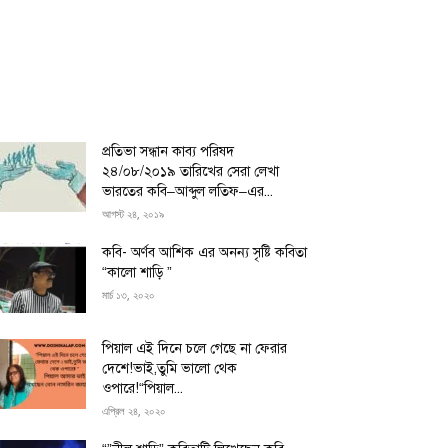
প্রতিভা সন্ধান কাব্য পরিষদ
২৪/০৮/২০১৯ তারিখের সেরা লেখা
ভারতের কবি–আব্দুল লতিফ–এর...
আগস্ট ২৪, ২০১৯
কবি- অর্ণব আশিক এর অনন্য সৃষ্টি কবিতা
“কালো শাড়ি ”
মার্চ ১৩, ২০২০
পিয়াল এই দিনে চলে গেছে না ফেরার
দেশে!ভাই,তুমি ভালো থেক
ওপারে!“পিয়াল...
এপ্রিল ২৪, ২০২০