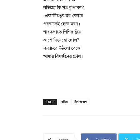
লভিছো কি সপ্ত বৃন্দাবন?
-একাকীত্বের মগ্ন বেলায়
পরবাসেই হোক মরণ।
শারদপ্রাতে শিশির ছুঁয়ে
কাশে দিয়েছো দোল?
-চরাচরে উঠলো বেজে
আমার বিসর্জনের ঢোল।
TAGS
কবিতা
নীল আকাশ
Facebook
Tw
Share