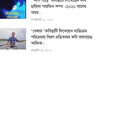
“”নীল শাড়ি” কবিতাটি লিখেছেন কবি
হামিদা পারভিন শম্পা ।২০২০ সালের
অমর...
ফেব্রুয়ারি ১৫, ২০২০
“বেকার ”কবিতাটি লিখেছেন ব্যতিক্রম
পরিক্রমায় বিরল প্রতিভাধর কবি সাফায়েত
আজিজ।
জানুয়ারি ২৬, ২০২০