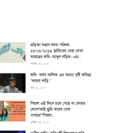
প্রতিভা সন্ধান কাব্য পরিষদ
২৪/০৮/২০১৯ তারিখের সেরা লেখা
ভারতের কবি–আব্দুল লতিফ–এর...
আগস্ট ২৪, ২০১৯
কবি- অর্ণব আশিক এর অনন্য সৃষ্টি কবিতা
“কালো শাড়ি ”
মার্চ ১৩, ২০২০
পিয়াল এই দিনে চলে গেছে না ফেরার
দেশে!ভাই,তুমি ভালো থেক
ওপারে!“পিয়াল...
এপ্রিল ২৪, ২০২০