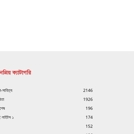
প্রিয় ক্যাটাগরি
্প-সাহিত্য
2146
িতা
1926
বশেষ
196
ই লাইটস ১
174
152