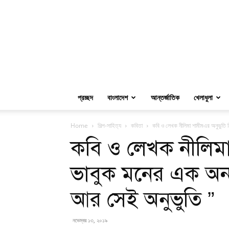
প্রচ্ছদ
বাংলাদেশ
আন্তর্জাতিক
খেলাধুলা
Home
শিল্প-সাহিত্য
কবিতা
কবি ও লেখক নীলিমা শামীমএর অনুভুতি নি
কবি ও লেখক নীলিমা
ভাবুক মনের এক অনন্য
আর সেই অনুভুতি ”
নভেম্বর ১৩, ২০১৯