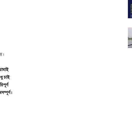
্য।
তোমাই
ধু চাই
পূর্ণ
্পূর্ণ।