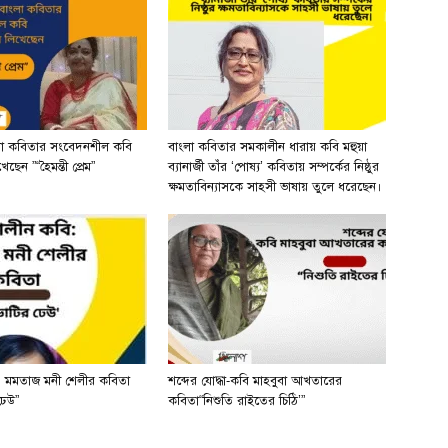
লা কবিতার সংবেদনশীল কবি
বাংলা কবিতার সমকালীন ধারায় কবি মহুয়া
ছেন ”“হৈমন্তী প্রেম”
ব্যানার্জী তাঁর ‘পোষ্য’ কবিতায় সম্পর্কের নিষ্ঠুর
ক্ষমতাবিন্যাসকে সাহসী ভাষায় তুলে ধরেছেন।
 মমতাজ মনী শেলীর কবিতা
শব্দের যোদ্ধা-কবি মাহবুবা আখতারের
ঢেউ”
কবিতা“নিশুতি রাইতের চিঠি’”