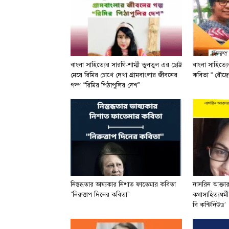
বাংলা সাহিত্যের সারথি-শাম্মী তুলতুল এর ছোট্ট
বাংলা সাহিত্য
মেয়ে রিমির চোখে দেখা গ্রামবাংলার জীবনের
কবিতা “ রৌদ্রে
গল্প “রিমির পিঠাপুলির দেশ”
নিস্তব্ধতার ভাষ্যকার নিশাত ফাতেমার কবিতা
নাসরিন আক্তা
”নিরুত্তাপ দিনের কবিতা”
কথাসাহিত্যধর্ম
বি কন্টিনিউড’