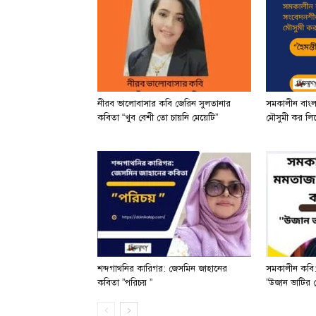
নীরব ভালোবাসার কবি জেরিন সুলতানার
সমকালীন বাং
কবিতা “খুব বেশী তো চায়নি মেয়েটি”
মৌসুমী কর লিখে
শব্দগাথনির কারিগর: জেসমিন জাহানের
সমকালীন কবি:
কবিতা ”পরিচয় ”
”উজান ভাটির 