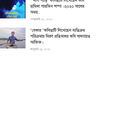
“”নীল শাড়ি” কবিতাটি লিখেছেন কবি
হামিদা পারভিন শম্পা ।২০২০ সালের
অমর...
ফেব্রুয়ারি ১৫, ২০২০
“বেকার ”কবিতাটি লিখেছেন ব্যতিক্রম
পরিক্রমায় বিরল প্রতিভাধর কবি সাফায়েত
আজিজ।
জানুয়ারি ২৬, ২০২০