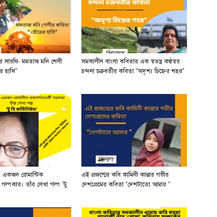
ের সারথি- মমতাজ মনি শেলী
সমকালীন বাংলা কবিতার এক স্বতন্ত্র কণ্ঠস্বর
র হাসি”
চন্দনা চক্রবর্তীর কবিতা ”অদৃশ্য চিহ্নের শহর”
র একজন রোমান্টিক
এই প্রজন্মের কবি কামিনী কান্তার গভীর
ী গল্পকার। তাঁর লেখা গল্প ‘টু
দেশপ্রেমের কবিতা “দেশটাতো আমার “