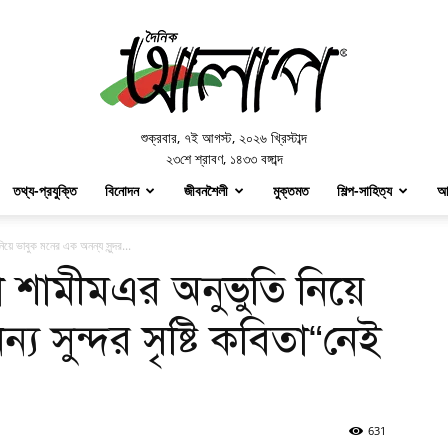
Doinik
Alap
শুক্রবার
,
৭ই আগস্ট, ২০২৬ খ্রিস্টাব্দ
২৩শে শ্রাবণ, ১৪৩৩ বঙ্গাব্দ
তথ্য-প্রযুক্তি
বিনোদন
জীবনশৈলী
মুক্তমত
শিল্প-সাহিত্য
আ
য়ে ভাবুক মনের এক অনন্য সুন্দর...
 শামীমএর অনুভুতি নিয়ে
 সুন্দর সৃষ্টি কবিতা“নেই
631