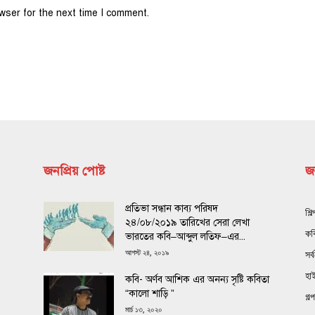
wser for the next time I comment.
জনপ্রিয় পোষ্ট
জন
প্রতিভা সন্ধান কাব্য পরিষদ
শিল
২৪/০৮/২০১৯ তারিখের সেরা লেখা
কব
ভারতের কবি–আব্দুল লতিফ–এর...
আগস্ট ২৪, ২০১৯
সর্
হা
কবি- অর্ণব আশিক এর অনন্য সৃষ্টি কবিতা
“কালো শাড়ি ”
গল্প
মার্চ ১৩, ২০২০