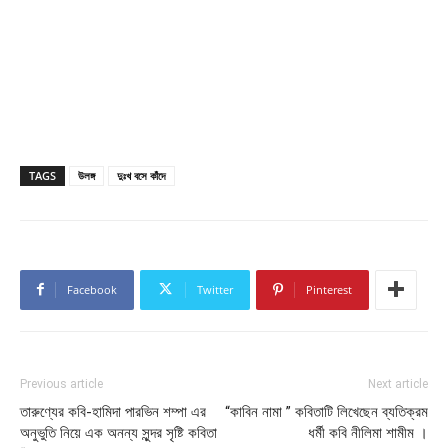
TAGS
উলঙ্গ
দুঃখ বসে কাঁদে
Facebook
Twitter
Pinterest
Previous article
Next article
তারুণ্যের কবি-হামিদা পারভিন শম্পা এর
“কাবিন নামা ” কবিতাটি লিখেছেন ব্যতিক্রম
অনুভুতি নিয়ে এক অনন্য সুন্দর সৃষ্টি কবিতা
ধর্মী কবি নীলিমা শামীম ।