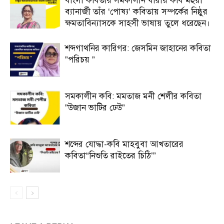
বাংলা কবিতার সমকালীন ধারায় কবি মহুয়া
ব্যানার্জী তাঁর ‘পোষ্য’ কবিতায় সম্পর্কের নিষ্ঠুর
ক্ষমতাবিন্যাসকে সাহসী ভাষায় তুলে ধরেছেন।
শব্দগাথনির কারিগর: জেসমিন জাহানের কবিতা
”পরিচয় ”
সমকালীন কবি: মমতাজ মনী শেলীর কবিতা
”উজান ভাটির ঢেউ”
শব্দের যোদ্ধা-কবি মাহবুবা আখতারের
কবিতা“নিশুতি রাইতের চিঠি’”