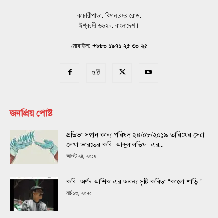
কাচারীপাড়া, বিমান বন্দর রোড,
ঈশ্বরদী ৬৬২০, বাংলাদেশ।
মোবাইল:
+৮৮০ ১৯৭১ ২৫ ৩০ ২৫
জনপ্রিয় পোষ্ট
প্রতিভা সন্ধান কাব্য পরিষদ ২৪/০৮/২০১৯ তারিখের সেরা
লেখা ভারতের কবি–আব্দুল লতিফ–এর...
আগস্ট ২৪, ২০১৯
কবি- অর্ণব আশিক এর অনন্য সৃষ্টি কবিতা “কালো শাড়ি ”
মার্চ ১৩, ২০২০