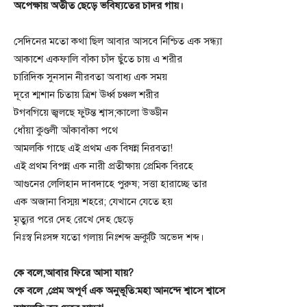
অপেক্ষায় অতীত ছেড়ে ভবিষ্যতের চাদর গায়।
সেদিনের মতো কথা ছিল আবার আসবে নিশ্চিত এক সন্ধ্যা
আকাশে একফালি বাঁকা চাঁদ ছুঁতে চায় এ শরীর
চারিদিক সুনসান নীরবতা অবাধ্য এক সময়
দূরে শ্মশান চিতায় ত্রিশ ঊর্ধ্ব চঞ্চল শরীর
টগবগিয়ে জ্বলছে ফুটন্ত শ্বাস;কালো উড্ডীন
ধোঁয়া কুণ্ডলী আঁকাবাঁকা পথে
আমলকি গাছে এই প্রথম এক বিষন্ন নিরবতা!
এই প্রথম বিপন্ন এক নারী প্রতীক্ষায় প্রেমিক বিরহে
আগুনের লেলিহান দাবদাহে পুরুষ; সত্তা হারাচ্ছে তার
এক অজানা বিস্ময় শহরে; যেখানে যেতে হয়
মৃত্যুর পরে দেহ রেখে দেহ ছেড়ে
নিঃস্ব নিঃসঙ্গ যতো গলায় নিঃশব্দ ভ্রুকুটি অভেদ শব্দ।
কে বলে,আবার ফিরে আসা যায়?
কে বলে ,প্রেম অপূর্ণ এক অনুভূতি:মহা আনন্দে শ্বাসে শ্বাসে