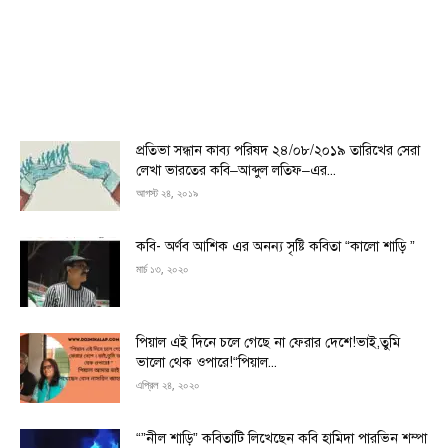
প্রতিভা সন্ধান কাব্য পরিষদ ২৪/০৮/২০১৯ তারিখের সেরা
লেখা ভারতের কবি–আব্দুল লতিফ–এর...
আগস্ট ২৪, ২০১৯
কবি- অর্ণব আশিক এর অনন্য সৃষ্টি কবিতা “কালো শাড়ি ”
মার্চ ১৩, ২০২০
পিয়াল এই দিনে চলে গেছে না ফেরার দেশে!ভাই,তুমি
ভালো থেক ওপারে!“পিয়াল...
এপ্রিল ২৪, ২০২০
“”নীল শাড়ি” কবিতাটি লিখেছেন কবি হামিদা পারভিন শম্পা