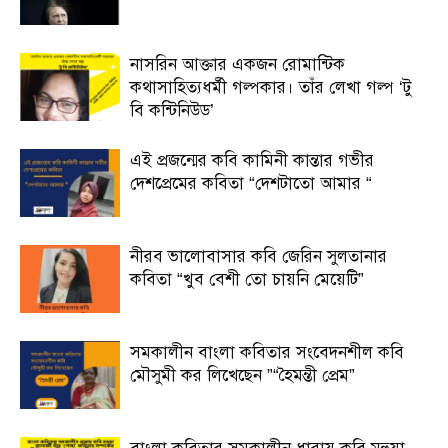
নাসরিন আক্তার একজন রোমান্টিক
কথাসাহিত্যধর্মী গল্পকার। তাঁর লেখা গল্প ‘টু
বি কন্টিনিউড’
এই প্রজন্মের কবি কামিনী কান্তার গভীর
দেশপ্রেমের কবিতা “দেশটাতো আমার “
নীরব ভালোবাসার কবি জেরিন সুলতানার
কবিতা “খুব বেশী তো চায়নি মেয়েটি”
সমকালীন বাংলা কবিতার সংবেদনশীল কবি
মৌসুমী কর লিখেছেন ”“হৈমন্তী প্রেম”