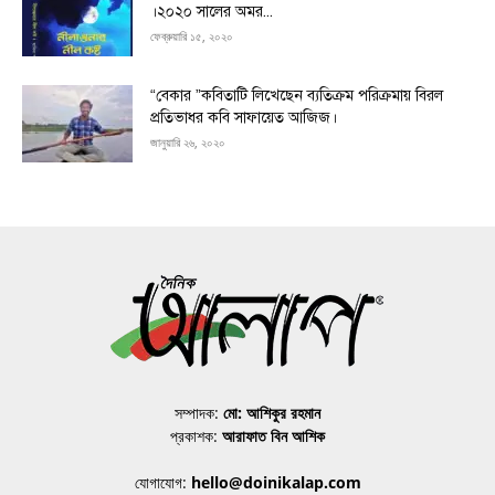
।২০২০ সালের অমর...
ফেব্রুয়ারি ১৫, ২০২০
“বেকার ”কবিতাটি লিখেছেন ব্যতিক্রম পরিক্রমায় বিরল
প্রতিভাধর কবি সাফায়েত আজিজ।
জানুয়ারি ২৬, ২০২০
সম্পাদক:
মো: আশিকুর রহমান
প্রকাশক:
আরাফাত বিন আশিক
যোগাযোগ:
hello@doinikalap.com