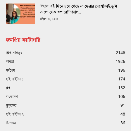
পিয়াল এই দিনে চলে গেছে না ফেরার দেশে!ভাই,তুমি
ভালো থেক ওপারে!“পিয়াল...
এপ্রিল ২৪, ২০২০
জনপ্রিয় ক্যাটাগরি
শিল্প-সাহিত্য
2146
কবিতা
1926
সর্বশেষ
196
হাই লাইটস ১
174
গল্প
152
বাংলাদেশ
106
মুক্তমত
91
হাই লাইটস ২
48
বিনোদন
36