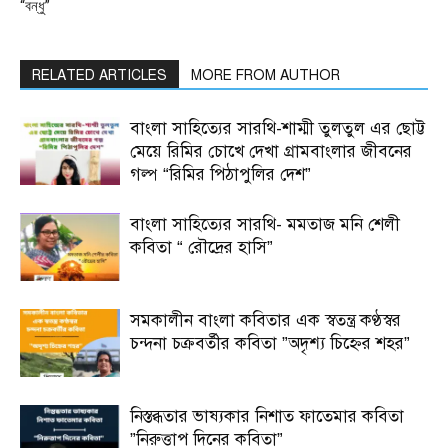
“বন্ধু”
RELATED ARTICLES
MORE FROM AUTHOR
বাংলা সাহিত্যের সারথি-শাম্মী তুলতুল এর ছোট্ট
মেয়ে রিমির চোখে দেখা গ্রামবাংলার জীবনের
গল্প “রিমির পিঠাপুলির দেশ”
বাংলা সাহিত্যের সারথি- মমতাজ মনি শেলী
কবিতা “ রৌদ্রের হাসি”
সমকালীন বাংলা কবিতার এক স্বতন্ত্র কণ্ঠস্বর
চন্দনা চক্রবর্তীর কবিতা ”অদৃশ্য চিহ্নের শহর”
নিস্তব্ধতার ভাষ্যকার নিশাত ফাতেমার কবিতা
”নিরুত্তাপ দিনের কবিতা”