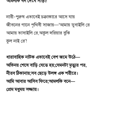
আমলকি বন দেবে সাড়া!
নারী-পুরুষ এভাবেই চক্রাকারে আসে যায়
জীবনের গানে পৃথিবী সাজায়—‘আমায় ডুবাইলি রে
আমায় ভাসাইলি রে,অকুল দরিয়ার বুঝি
কুল নাই রে’!
ধারাবাহিক নাটক এভাবেই বেশ জমে উঠে—
অভিনয় শেষে বাড়ি যেতে হয়;যেমনটা মৃত্যুর পর,
নীরব ঠিকানায়;সব ছেড়ে উলঙ্গ এক শরীরে।
আমি আবার আসিব ফিরে;আমলকি বনে—
প্রেম মধুময় সজ্জায়।