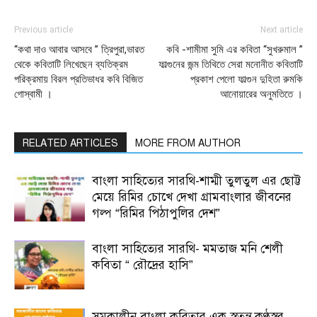
Previous article
Next article
“কথা দাও আবার আসবে ” ত্রিপুরা,ভারত
কবি -শামীমা সুমি এর কবিতা “সুখরুমাল ”
থেকে কবিতাটি লিখেছেন ব্যতিক্রম
ফাল্গুনের জন্ম তিথিতে সেরা মনোনীত কবিতাটি
পরিক্রমায় বিরল প্রতিভাধর কবি বিজিত
প্রকাশ পেলো ফাল্গুন দুহিতা রুমকি
গোস্বামী ।
আনোয়ারের অনুমতিতে ।
RELATED ARTICLES
MORE FROM AUTHOR
বাংলা সাহিত্যের সারথি-শাম্মী তুলতুল এর ছোট্ট
মেয়ে রিমির চোখে দেখা গ্রামবাংলার জীবনের
গল্প “রিমির পিঠাপুলির দেশ”
বাংলা সাহিত্যের সারথি- মমতাজ মনি শেলী
কবিতা “ রৌদ্রের হাসি”
সমকালীন বাংলা কবিতার এক স্বতন্ত্র কণ্ঠস্বর