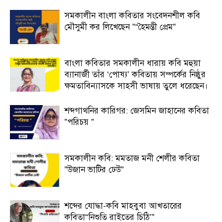
সমকালীন বাংলা কবিতার সংবেদনশীল কবি
মৌসুমী কর লিখেছেন ”“হৈমন্তী প্রেম”
বাংলা কবিতার সমকালীন ধারায় কবি মহুয়া
ব্যানার্জী তাঁর ‘পোষ্য’ কবিতায় সম্পর্কের নিষ্ঠুর
ক্ষমতাবিন্যাসকে সাহসী ভাষায় তুলে ধরেছেন।
শব্দগাথনির কারিগর: জেসমিন জাহানের কবিতা
”পরিচয় ”
সমকালীন কবি: মমতাজ মনী শেলীর কবিতা
”উজান ভাটির ঢেউ”
শব্দের যোদ্ধা-কবি মাহবুবা আখতারের
কবিতা“নিশুতি রাইতের চিঠি’”