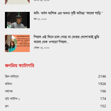
কবি- অর্ণব আশিক এর অনন্য সৃষ্টি কবিতা “কালো শাড়ি ”
মার্চ ১৩, ২০২০
পিয়াল এই দিনে চলে গেছে না ফেরার দেশে!ভাই,তুমি
ভালো থেক ওপারে!“পিয়াল...
এপ্রিল ২৪, ২০২০
জনপ্রিয় ক্যাটাগরি
শিল্প-সাহিত্য
2146
কবিতা
1926
সর্বশেষ
196
হাই লাইটস ১
174
গল্প
152