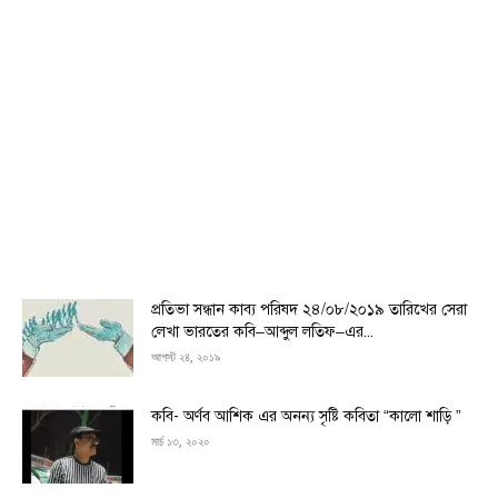
প্রতিভা সন্ধান কাব্য পরিষদ ২৪/০৮/২০১৯ তারিখের সেরা
লেখা ভারতের কবি–আব্দুল লতিফ–এর...
আগস্ট ২৪, ২০১৯
কবি- অর্ণব আশিক এর অনন্য সৃষ্টি কবিতা “কালো শাড়ি ”
মার্চ ১৩, ২০২০