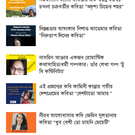
চন্দনা চক্রবর্তীর কবিতা ”অদৃশ্য চিহ্নের শহর”
নিস্তব্ধতার ভাষ্যকার নিশাত ফাতেমার কবিতা
”নিরুত্তাপ দিনের কবিতা”
নাসরিন আক্তার একজন রোমান্টিক
কথাসাহিত্যধর্মী গল্পকার। তাঁর লেখা গল্প ‘টু
বি কন্টিনিউড’
এই প্রজন্মের কবি কামিনী কান্তার গভীর
দেশপ্রেমের কবিতা “দেশটাতো আমার “
নীরব ভালোবাসার কবি জেরিন সুলতানার
কবিতা “খুব বেশী তো চায়নি মেয়েটি”