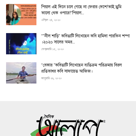
পিয়াল এই দিনে চলে গেছে না ফেরার দেশে!ভাই,তুমি
ভালো থেক ওপারে!“পিয়াল...
এপ্রিল ২৪, ২০২০
“”নীল শাড়ি” কবিতাটি লিখেছেন কবি হামিদা পারভিন শম্পা
।২০২০ সালের অমর...
ফেব্রুয়ারি ১৫, ২০২০
“বেকার ”কবিতাটি লিখেছেন ব্যতিক্রম পরিক্রমায় বিরল
প্রতিভাধর কবি সাফায়েত আজিজ।
জানুয়ারি ২৬, ২০২০