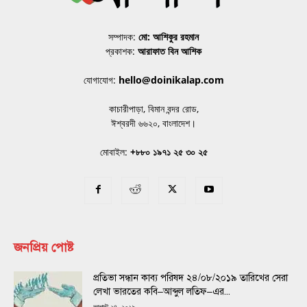
সম্পাদক:
মো: আশিকুর রহমান
প্রকাশক:
আরাফাত বিন আশিক
যোগাযোগ:
hello@doinikalap.com
কাচারীপাড়া, বিমান বন্দর রোড,
ঈশ্বরদী ৬৬২০, বাংলাদেশ।
মোবাইল:
+৮৮০ ১৯৭১ ২৫ ৩০ ২৫
জনপ্রিয় পোষ্ট
প্রতিভা সন্ধান কাব্য পরিষদ ২৪/০৮/২০১৯ তারিখের সেরা
লেখা ভারতের কবি–আব্দুল লতিফ–এর...
আগস্ট ২৪, ২০১৯