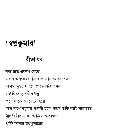
‘স্বপ্নকুমার’
রীতা ধর
কত রাত এমনও গেছে
সবার অলক্ষ্যে নোনাজলে ভাসতে ভাসতে
আমার দু’চোখ হয়ে গেছে অথৈ যমুনা
এই নিঃসাড় শরীর শুধু
পরে থাকে অবচেতন হয়ে
আর অথৈ যমুনায় পানসী হয়ে ভেসে থাকি আমি সারারাত।
নীলবৈঠাখানি হাতে নিয়ে অপেক্ষায়
থাকি আমার স্বপ্নকুমারের