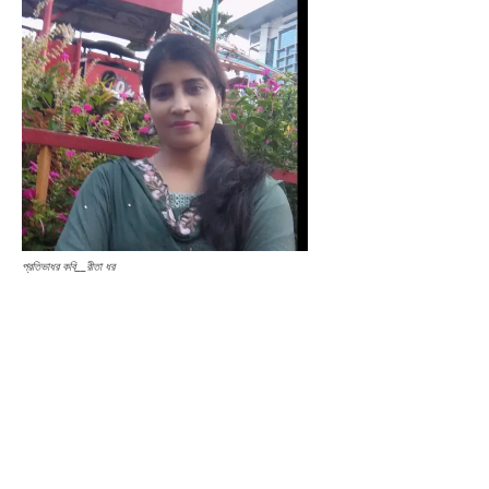
প্রতিভাধর কবি__রীতা ধর