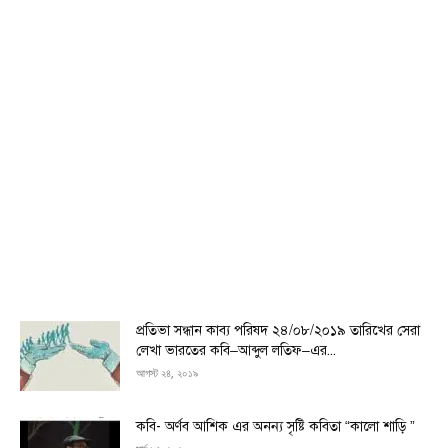
প্রতিভা সন্ধান কাব্য পরিষদ ২৪/০৮/২০১৯ তারিখের সেরা
লেখা ভারতের কবি–আব্দুল লতিফ–এর...
আগস্ট ২৪, ২০১৯
কবি- অর্ণব আশিক এর অনন্য সৃষ্টি কবিতা “কালো শাড়ি ”