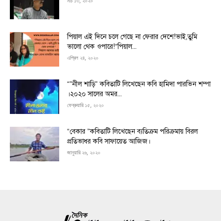
মার্চ ১৩, ২০২০
পিয়াল এই দিনে চলে গেছে না ফেরার দেশে!ভাই,তুমি
ভালো থেক ওপারে!“পিয়াল...
এপ্রিল ২৪, ২০২০
“”নীল শাড়ি” কবিতাটি লিখেছেন কবি হামিদা পারভিন শম্পা
।২০২০ সালের অমর...
ফেব্রুয়ারি ১৫, ২০২০
“বেকার ”কবিতাটি লিখেছেন ব্যতিক্রম পরিক্রমায় বিরল
প্রতিভাধর কবি সাফায়েত আজিজ।
জানুয়ারি ২৬, ২০২০