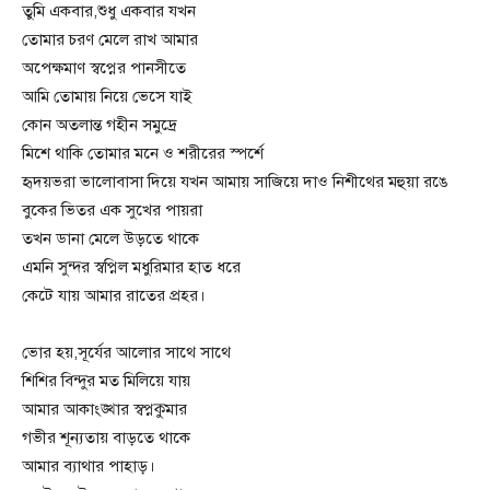
তুমি একবার,শুধু একবার যখন
তোমার চরণ মেলে রাখ আমার
অপেক্ষমাণ স্বপ্নের পানসীতে
আমি তোমায় নিয়ে ভেসে যাই
কোন অতলান্ত গহীন সমুদ্রে
মিশে থাকি তোমার মনে ও শরীরের স্পর্শে
হৃদয়ভরা ভালোবাসা দিয়ে যখন আমায় সাজিয়ে দাও নিশীথের মহুয়া রঙে
বুকের ভিতর এক সুখের পায়রা
তখন ডানা মেলে উড়তে থাকে
এমনি সুন্দর স্বপ্নিল মধুরিমার হাত ধরে
কেটে যায় আমার রাতের প্রহর।
ভোর হয়,সূর্যের আলোর সাথে সাথে
শিশির বিন্দুর মত মিলিয়ে যায়
আমার আকাংঙ্খার স্বপ্নকুমার
গভীর শূন্যতায় বাড়তে থাকে
আমার ব্যাথার পাহাড়।