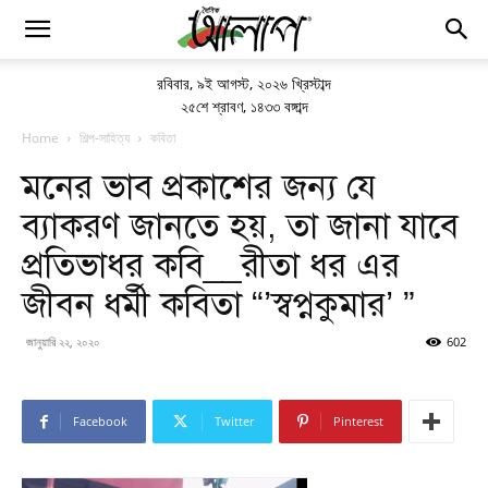
রবিবার
,
৯ই আগস্ট, ২০২৬ খ্রিস্টাব্দ
২৫শে শ্রাবণ, ১৪৩৩ বঙ্গাব্দ
Home
শিল্প-সাহিত্য
কবিতা
মনের ভাব প্রকাশের জন্য যে
ব্যাকরণ জানতে হয়, তা জানা যাবে
প্রতিভাধর কবি__রীতা ধর এর
জীবন ধর্মী কবিতা “’স্বপ্নকুমার’ ”
জানুয়ারি ২২, ২০২০
602
Facebook
Twitter
Pinterest