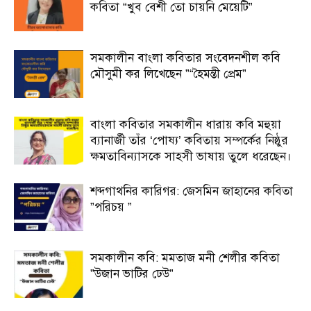
কবিতা “খুব বেশী তো চায়নি মেয়েটি”
সমকালীন বাংলা কবিতার সংবেদনশীল কবি
মৌসুমী কর লিখেছেন ”“হৈমন্তী প্রেম”
বাংলা কবিতার সমকালীন ধারায় কবি মহুয়া
ব্যানার্জী তাঁর ‘পোষ্য’ কবিতায় সম্পর্কের নিষ্ঠুর
ক্ষমতাবিন্যাসকে সাহসী ভাষায় তুলে ধরেছেন।
শব্দগাথনির কারিগর: জেসমিন জাহানের কবিতা
”পরিচয় ”
সমকালীন কবি: মমতাজ মনী শেলীর কবিতা
”উজান ভাটির ঢেউ”