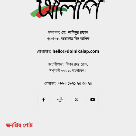
সম্পাদক:
মো: আশিকুর রহমান
প্রকাশক:
আরাফাত বিন আশিক
যোগাযোগ:
hello@doinikalap.com
কাচারীপাড়া, বিমান বন্দর রোড,
ঈশ্বরদী ৬৬২০, বাংলাদেশ।
মোবাইল:
+৮৮০ ১৯৭১ ২৫ ৩০ ২৫
জনপ্রিয় পোষ্ট