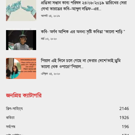
প্রতিভা সন্ধান কাব্য পরিষদ ২৪/০৮/২০১৯ তারিখের সেরা
লেখা ভারতের কবি–আব্দুল লতিফ–এর...
আগস্ট ২৪, ২০১৯
কবি- অর্ণব আশিক এর অনন্য সৃষ্টি কবিতা “কালো শাড়ি ”
মার্চ ১৩, ২০২০
পিয়াল এই দিনে চলে গেছে না ফেরার দেশে!ভাই,তুমি
ভালো থেক ওপারে!“পিয়াল...
এপ্রিল ২৪, ২০২০
জনপ্রিয় ক্যাটাগরি
শিল্প-সাহিত্য
2146
কবিতা
1926
সর্বশেষ
196