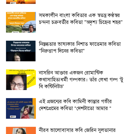
সমকালীন বাংলা কবিতার এক স্বতন্ত্র কণ্ঠস্বর
চন্দনা চক্রবর্তীর কবিতা ”অদৃশ্য চিহ্নের শহর”
নিস্তব্ধতার ভাষ্যকার নিশাত ফাতেমার কবিতা
”নিরুত্তাপ দিনের কবিতা”
নাসরিন আক্তার একজন রোমান্টিক
কথাসাহিত্যধর্মী গল্পকার। তাঁর লেখা গল্প ‘টু
বি কন্টিনিউড’
এই প্রজন্মের কবি কামিনী কান্তার গভীর
দেশপ্রেমের কবিতা “দেশটাতো আমার “
নীরব ভালোবাসার কবি জেরিন সুলতানার