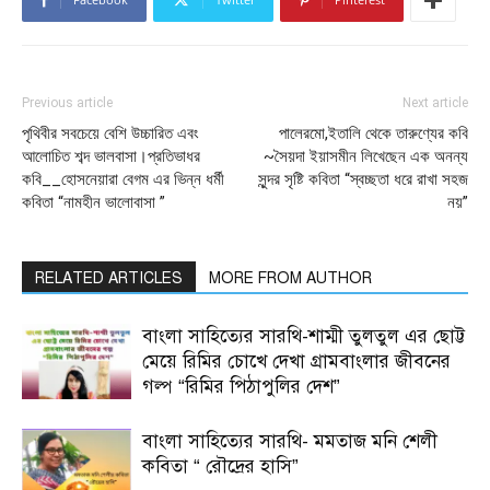
Previous article
Next article
পৃথিবীর সবচেয়ে বেশি উচ্চারিত এবং
পালেরমো,ইতালি থেকে তারুণ্যের কবি
আলোচিত শব্দ ভালবাসা।প্রতিভাধর
~সৈয়দা ইয়াসমীন লিখেছেন এক অনন্য
কবি__হোসনেয়ারা বেগম এর ভিন্ন ধর্মী
সুন্দর সৃষ্টি কবিতা “স্বচ্ছতা ধরে রাখা সহজ
কবিতা “নামহীন ভালোবাসা ”
নয়”
RELATED ARTICLES
MORE FROM AUTHOR
বাংলা সাহিত্যের সারথি-শাম্মী তুলতুল এর ছোট্ট
মেয়ে রিমির চোখে দেখা গ্রামবাংলার জীবনের
গল্প “রিমির পিঠাপুলির দেশ”
বাংলা সাহিত্যের সারথি- মমতাজ মনি শেলী
কবিতা “ রৌদ্রের হাসি”