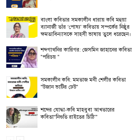
বাংলা কবিতার সমকালীন ধারায় কবি মহুয়া
ব্যানার্জী তাঁর ‘পোষ্য’ কবিতায় সম্পর্কের নিষ্ঠুর
ক্ষমতাবিন্যাসকে সাহসী ভাষায় তুলে ধরেছেন।
শব্দগাথনির কারিগর: জেসমিন জাহানের কবিতা
”পরিচয় ”
সমকালীন কবি: মমতাজ মনী শেলীর কবিতা
”উজান ভাটির ঢেউ”
শব্দের যোদ্ধা-কবি মাহবুবা আখতারের
কবিতা“নিশুতি রাইতের চিঠি’”