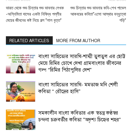
ভারত থেকে শুভ চিন্তার শুভ ভাবনার লেখক
শুভ চিন্তার শুভ ভাবনার কবি-শেখ পাভেল
-অগ্নিমিতা দাসের একটা নিষিদ্ধ পল্লীর
আকবরের কবিতা“এসো আস্থার বন্ধুত্বো
মেয়ের জীবনের কষ্ট নিয়ে গল্প “লাল বৃত্ত”
গড়ি”
RELATED ARTICLES
MORE FROM AUTHOR
বাংলা সাহিত্যের সারথি-শাম্মী তুলতুল এর ছোট্ট
মেয়ে রিমির চোখে দেখা গ্রামবাংলার জীবনের
গল্প “রিমির পিঠাপুলির দেশ”
বাংলা সাহিত্যের সারথি- মমতাজ মনি শেলী
কবিতা “ রৌদ্রের হাসি”
সমকালীন বাংলা কবিতার এক স্বতন্ত্র কণ্ঠস্বর
চন্দনা চক্রবর্তীর কবিতা ”অদৃশ্য চিহ্নের শহর”