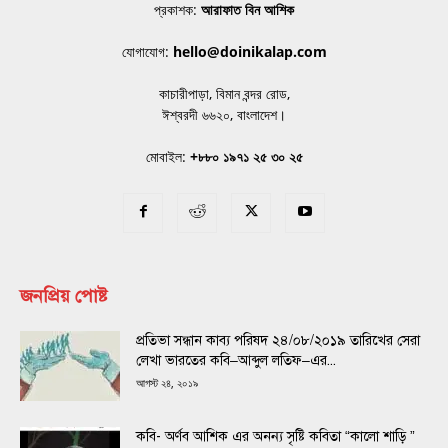
প্রকাশক:
আরাফাত বিন আশিক
যোগাযোগ:
hello@doinikalap.com
কাচারীপাড়া, বিমান বন্দর রোড,
ঈশ্বরদী ৬৬২০, বাংলাদেশ।
মোবাইল:
+৮৮০ ১৯৭১ ২৫ ৩০ ২৫
জনপ্রিয় পোষ্ট
প্রতিভা সন্ধান কাব্য পরিষদ ২৪/০৮/২০১৯ তারিখের সেরা
লেখা ভারতের কবি–আব্দুল লতিফ–এর...
আগস্ট ২৪, ২০১৯
কবি- অর্ণব আশিক এর অনন্য সৃষ্টি কবিতা “কালো শাড়ি ”