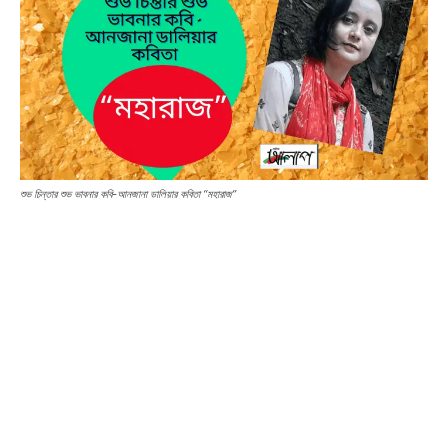
শুভ চিন্তার শুভ ভাবনার কবি-আনজানা ডালিয়ার কবিতা “মহারাজ”