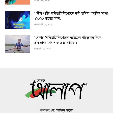
“”নীল শাড়ি” কবিতাটি লিখেছেন কবি হামিদা পারভিন শম্পা
।২০২০ সালের অমর...
ফেব্রুয়ারি ১৫, ২০২০
“বেকার ”কবিতাটি লিখেছেন ব্যতিক্রম পরিক্রমায় বিরল
প্রতিভাধর কবি সাফায়েত আজিজ।
জানুয়ারি ২৬, ২০২০
সম্পাদক:
মো: আশিকুর রহমান