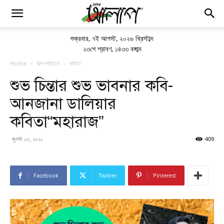
শুক্রবার
,
৭ই আগস্ট, ২০২৬ খ্রিস্টাব্দ
২৩শে শ্রাবণ, ১৪৩৩ বঙ্গাব্দ
Home
শিল্প-সাহিত্য
কবিতা
শুভ চিন্তার শুভ ভাবনার কবি-
আনজানা ডালিয়ার
কবিতা“মহারাজ”
জুলাই ১৩, ২০২১
409
Facebook
Twitter
Pinterest