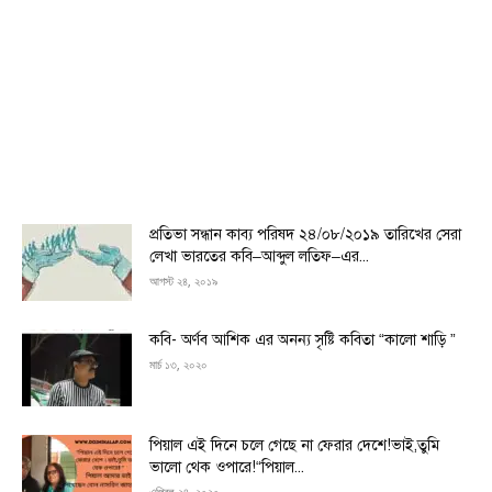
প্রতিভা সন্ধান কাব্য পরিষদ ২৪/০৮/২০১৯ তারিখের সেরা
লেখা ভারতের কবি–আব্দুল লতিফ–এর...
আগস্ট ২৪, ২০১৯
কবি- অর্ণব আশিক এর অনন্য সৃষ্টি কবিতা “কালো শাড়ি ”
মার্চ ১৩, ২০২০
পিয়াল এই দিনে চলে গেছে না ফেরার দেশে!ভাই,তুমি
ভালো থেক ওপারে!“পিয়াল...
এপ্রিল ২৪, ২০২০