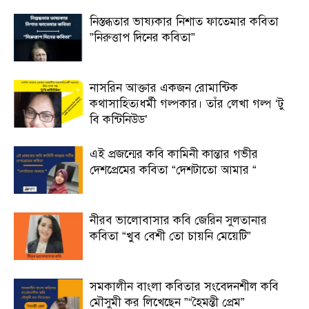
নিস্তব্ধতার ভাষ্যকার নিশাত ফাতেমার কবিতা
”নিরুত্তাপ দিনের কবিতা”
নাসরিন আক্তার একজন রোমান্টিক
কথাসাহিত্যধর্মী গল্পকার। তাঁর লেখা গল্প ‘টু
বি কন্টিনিউড’
এই প্রজন্মের কবি কামিনী কান্তার গভীর
দেশপ্রেমের কবিতা “দেশটাতো আমার “
নীরব ভালোবাসার কবি জেরিন সুলতানার
কবিতা “খুব বেশী তো চায়নি মেয়েটি”
সমকালীন বাংলা কবিতার সংবেদনশীল কবি
মৌসুমী কর লিখেছেন ”“হৈমন্তী প্রেম”