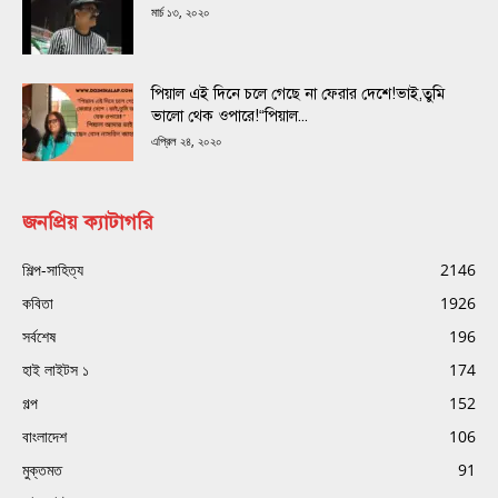
মার্চ ১৩, ২০২০
পিয়াল এই দিনে চলে গেছে না ফেরার দেশে!ভাই,তুমি
ভালো থেক ওপারে!“পিয়াল...
এপ্রিল ২৪, ২০২০
জনপ্রিয় ক্যাটাগরি
শিল্প-সাহিত্য
2146
কবিতা
1926
সর্বশেষ
196
হাই লাইটস ১
174
গল্প
152
বাংলাদেশ
106
মুক্তমত
91