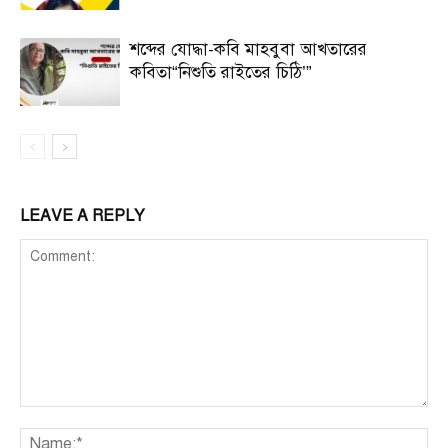
শব্দের যোদ্ধা-কবি মাহবুবা আখতারের
কবিতা“নিশুতি রাইতের চিঠি’”
LEAVE A REPLY