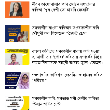
নীরব ভালোবাসার কবি জেরিন সুলতানার
কবিতা “খুব বেশী তো চায়নি মেয়েটি”
সমকালীন বাংলা কবিতার সংবেদনশীল কবি
মৌসুমী কর লিখেছেন ”“হৈমন্তী প্রেম”
বাংলা কবিতার সমকালীন ধারায় কবি মহুয়া
ব্যানার্জী তাঁর ‘পোষ্য’ কবিতায় সম্পর্কের নিষ্ঠুর
ক্ষমতাবিন্যাসকে সাহসী ভাষায় তুলে ধরেছেন।
শব্দগাথনির কারিগর: জেসমিন জাহানের কবিতা
”পরিচয় ”
সমকালীন কবি: মমতাজ মনী শেলীর কবিতা
”উজান ভাটির ঢেউ”