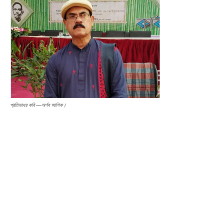
প্রতিভাধর কবি —অর্ণব আশিক।