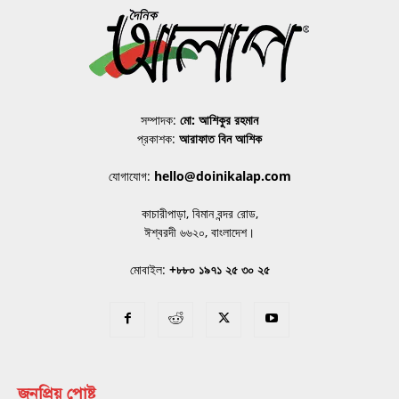
সম্পাদক:
মো: আশিকুর রহমান
প্রকাশক:
আরাফাত বিন আশিক
যোগাযোগ:
hello@doinikalap.com
কাচারীপাড়া, বিমান বন্দর রোড,
ঈশ্বরদী ৬৬২০, বাংলাদেশ।
মোবাইল:
+৮৮০ ১৯৭১ ২৫ ৩০ ২৫
জনপ্রিয় পোষ্ট