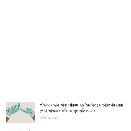
প্রতিভা সন্ধান কাব্য পরিষদ ২৪/০৮/২০১৯ তারিখের সেরা
লেখা ভারতের কবি–আব্দুল লতিফ–এর...
আগস্ট ২৪, ২০১৯