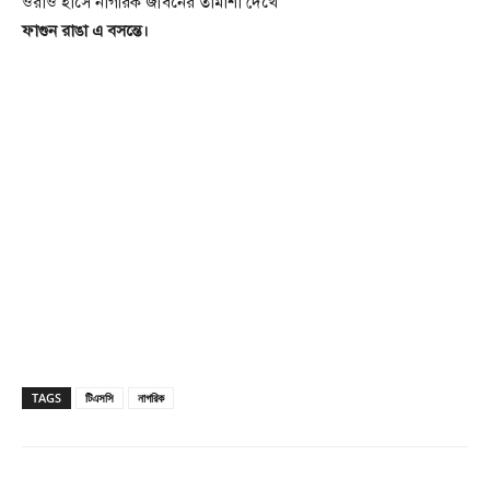
ওরাও হাসে নাগরিক জীবনের তামাশা দেখে
ফাগুন রাঙা এ বসন্তে।
TAGS
টিএসসি
নাগরিক