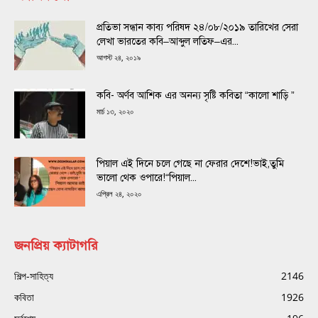
প্রতিভা সন্ধান কাব্য পরিষদ ২৪/০৮/২০১৯ তারিখের সেরা
লেখা ভারতের কবি–আব্দুল লতিফ–এর...
আগস্ট ২৪, ২০১৯
কবি- অর্ণব আশিক এর অনন্য সৃষ্টি কবিতা “কালো শাড়ি ”
মার্চ ১৩, ২০২০
পিয়াল এই দিনে চলে গেছে না ফেরার দেশে!ভাই,তুমি
ভালো থেক ওপারে!“পিয়াল...
এপ্রিল ২৪, ২০২০
জনপ্রিয় ক্যাটাগরি
শিল্প-সাহিত্য
2146
কবিতা
1926