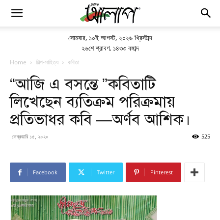
সোমবার
,
১০ই আগস্ট, ২০২৬ খ্রিস্টাব্দ
২৬শে শ্রাবণ, ১৪৩৩ বঙ্গাব্দ
Home
শিল্প-সাহিত্য
কবিতা
“আজি এ বসন্তে ”কবিতাটি
লিখেছেন ব্যতিক্রম পরিক্রমায়
প্রতিভাধর কবি —অর্ণব আশিক।
ফেব্রুয়ারি ১৫, ২০২০
525
Facebook
Twitter
Pinterest