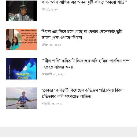
কবি- অর্ণব আশিক এর অনন্য সৃষ্টি কবিতা “কালো শাড়ি ”
মার্চ ১৩, ২০২০
পিয়াল এই দিনে চলে গেছে না ফেরার দেশে!ভাই,তুমি
ভালো থেক ওপারে!“পিয়াল...
এপ্রিল ২৪, ২০২০
“”নীল শাড়ি” কবিতাটি লিখেছেন কবি হামিদা পারভিন শম্পা
।২০২০ সালের অমর...
ফেব্রুয়ারি ১৫, ২০২০
“বেকার ”কবিতাটি লিখেছেন ব্যতিক্রম পরিক্রমায় বিরল
প্রতিভাধর কবি সাফায়েত আজিজ।
জানুয়ারি ২৬, ২০২০