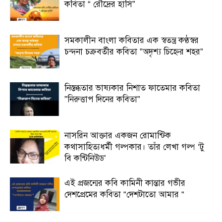
কবিতা “ রৌদ্রের হাসি”
সমকালীন বাংলা কবিতার এক স্বতন্ত্র কণ্ঠস্বর
চন্দনা চক্রবর্তীর কবিতা ”অদৃশ্য চিহ্নের শহর”
নিস্তব্ধতার ভাষ্যকার নিশাত ফাতেমার কবিতা
”নিরুত্তাপ দিনের কবিতা”
নাসরিন আক্তার একজন রোমান্টিক
কথাসাহিত্যধর্মী গল্পকার। তাঁর লেখা গল্প ‘টু
বি কন্টিনিউড’
এই প্রজন্মের কবি কামিনী কান্তার গভীর
দেশপ্রেমের কবিতা “দেশটাতো আমার “