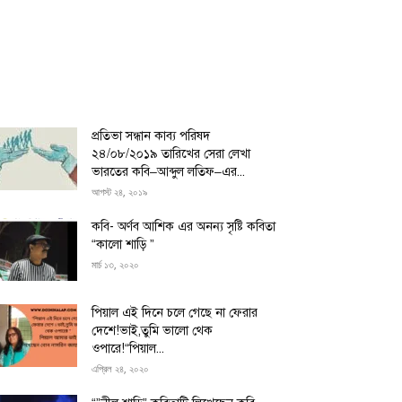
প্রতিভা সন্ধান কাব্য পরিষদ
২৪/০৮/২০১৯ তারিখের সেরা লেখা
ভারতের কবি–আব্দুল লতিফ–এর...
আগস্ট ২৪, ২০১৯
কবি- অর্ণব আশিক এর অনন্য সৃষ্টি কবিতা
“কালো শাড়ি ”
মার্চ ১৩, ২০২০
পিয়াল এই দিনে চলে গেছে না ফেরার
দেশে!ভাই,তুমি ভালো থেক
ওপারে!“পিয়াল...
এপ্রিল ২৪, ২০২০