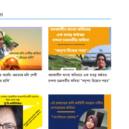
OR
ের সারথি- মমতাজ মনি শেলী
সমকালীন বাংলা কবিতার এক স্বতন্ত্র কণ্ঠস্বর
র হাসি”
চন্দনা চক্রবর্তীর কবিতা ”অদৃশ্য চিহ্নের শহর”