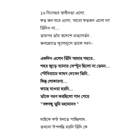
১৬ ডিসেম্বর স্বাধীনতা এলো..
কত জন ঘরে এলো, আরো কতজন এলো না!
তিঁনিও না…
তারপর তাঁর স্বদেশে প্রত্যাবর্তন..
জনস্রোতে ফুলেফুলে তাকে বরণ।
একদিন এলেন তিঁনি আমার শহরে..
শহর জুড়ে ব্যানার ফেস্টুন ছিলো না তেমন…
স্টেডিয়ামে ভাষণ দেবেন তিনি..
কিন্তু লোকারণ্য…
কাছে যাওয়া হয়নি…
তাঁকে বরণ করছিলো গান গেয়ে
“বঙ্গবন্ধু তুমি মহামানব “
মাইকে কন্ঠ শুনতে পাচ্ছিলাম..
তখনো উপলব্ধি হয়নি তিঁনি কে