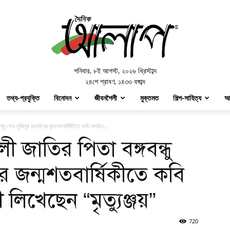
Doinik
Alap
শনিবার
,
৮ই আগস্ট, ২০২৬ খ্রিস্টাব্দ
২৪শে শ্রাবণ, ১৪৩৩ বঙ্গাব্দ
তথ্য-প্রযুক্তি
বিনোদন
জীবনশৈলী
মুক্তমত
শিল্প-সাহিত্য
আ
বন্ধু শেখ মুজিবুর রহমানের জন্মশতবার্ষিকীতে কবি নাসরিন...
ালী জাতির পিতা বঙ্গবন্ধু
র জন্মশতবার্ষিকীতে কবি
লিখেছেন “মৃত্যুঞ্জয়”
720