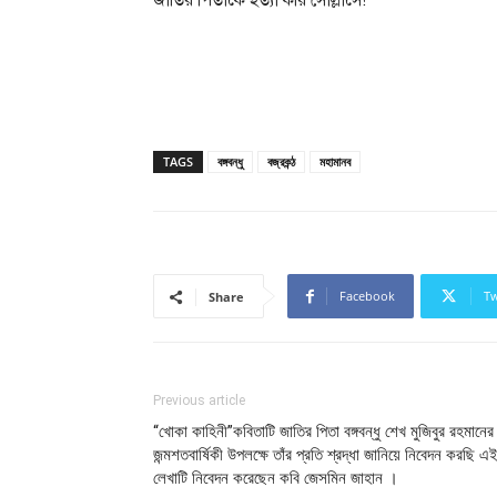
জাতির পিতাকে হত্যা করি সোল্লাসে!
TAGS
বঙ্গবন্ধু
বজ্রকন্ঠ
মহামানব
Facebook
Tw
Share
Previous article
“খোকা কাহিনী”কবিতাটি জাতির পিতা বঙ্গবন্ধু শেখ মুজিবুর রহমানের
জন্মশতবার্ষিকী উপলক্ষে তাঁর প্রতি শ্রদ্ধা জানিয়ে নিবেদন করছি এ
লেখাটি নিবেদন করেছেন কবি জেসমিন জাহান ।