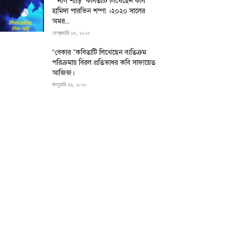
“”নীল শাড়ি” কবিতাটি লিখেছেন কবি
হামিদা পারভিন শম্পা ।২০২০ সালের
অমর...
ফেব্রুয়ারি ১৫, ২০২০
“বেকার ”কবিতাটি লিখেছেন ব্যতিক্রম
পরিক্রমায় বিরল প্রতিভাধর কবি সাফায়েত
আজিজ।
জানুয়ারি ২৬, ২০২০