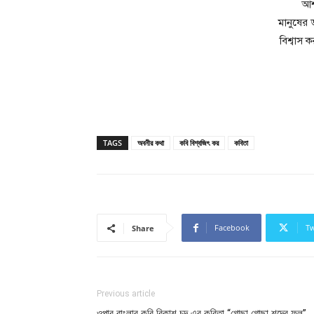
আশ
মানুষের
বিশ্বাস
TAGS
অবনীর কথা
কবি বিশ্বজিৎ কর
কবিতা
Facebook
Tw
Share
Previous article
ওপার বাংলার কবি বিকাশ চন্দ এর কবিতা “গোছা গোছা শব্দের ফুল”