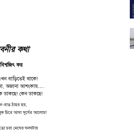
বনীর কথা
বিশ্বজিৎ কর
খন বাড়িতেই থাকে!
 না, অজানা আশংকায়….
ে ডাকছে! কেন ডাকছে!
ন-রাত ঠাহর হয়,
ুক চিরে আসা সূর্যের আলোয়!
তো চরা মেঘের ঘনঘটায়