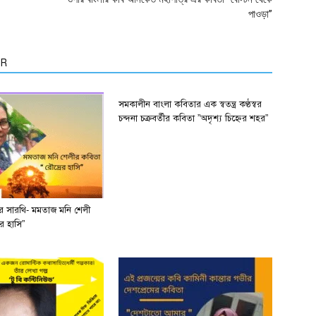
পাওড়া”
OR
সমকালীন বাংলা কবিতার এক স্বতন্ত্র কণ্ঠস্বর
চন্দনা চক্রবর্তীর কবিতা ”অদৃশ্য চিহ্নের শহর”
ের সারথি- মমতাজ মনি শেলী
র হাসি”