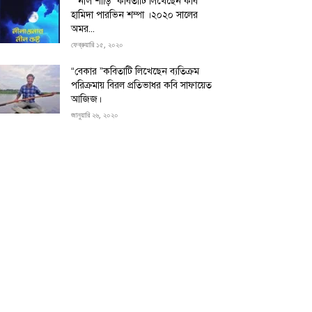
“”নীল শাড়ি” কবিতাটি লিখেছেন কবি
হামিদা পারভিন শম্পা ।২০২০ সালের
অমর...
ফেব্রুয়ারি ১৫, ২০২০
“বেকার ”কবিতাটি লিখেছেন ব্যতিক্রম
পরিক্রমায় বিরল প্রতিভাধর কবি সাফায়েত
আজিজ।
জানুয়ারি ২৬, ২০২০