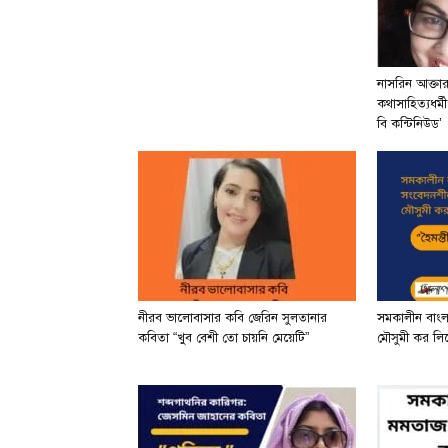
নাসরিন আক্তা
কথাসাহিত্যধর্ম
বি কন্টিনিউড’
নীরব ভালোবাসার কবি জেরিন সুলতানার
সমকালীন বাং
কবিতা “খুব বেশী তো চায়নি মেয়েটি”
মৌসুমী কর লিখে