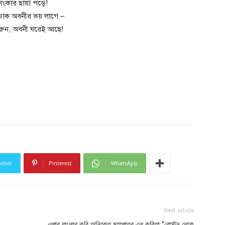
ংকার ছায়া পড়ে!
 ডাক অবনীর ভয় লাগে –
 করুন, অবনী ঘরেই আছে!
itter
Pinterest
WhatsApp
Next article
ওপার বাংলার কবি অনিকেত মহাপাত্র এর কবিতা “বোস্টন থেকে