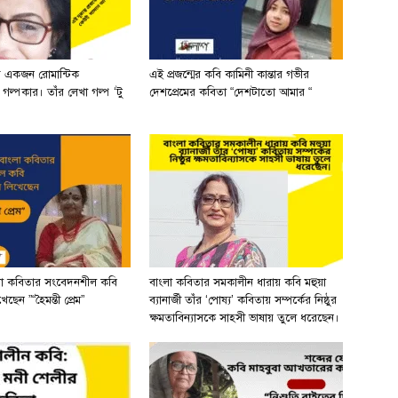
র একজন রোমান্টিক
এই প্রজন্মের কবি কামিনী কান্তার গভীর
ী গল্পকার। তাঁর লেখা গল্প ‘টু
দেশপ্রেমের কবিতা “দেশটাতো আমার “
লা কবিতার সংবেদনশীল কবি
বাংলা কবিতার সমকালীন ধারায় কবি মহুয়া
ছেন ”“হৈমন্তী প্রেম”
ব্যানার্জী তাঁর ‘পোষ্য’ কবিতায় সম্পর্কের নিষ্ঠুর
ক্ষমতাবিন্যাসকে সাহসী ভাষায় তুলে ধরেছেন।