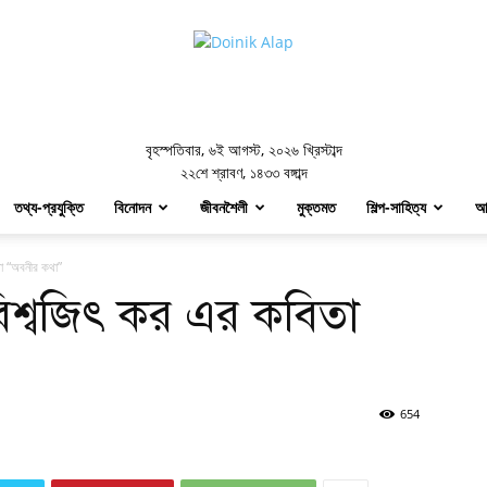
Doinik
Alap
বৃহস্পতিবার
,
৬ই আগস্ট, ২০২৬ খ্রিস্টাব্দ
২২শে শ্রাবণ, ১৪৩৩ বঙ্গাব্দ
তথ্য-প্রযুক্তি
বিনোদন
জীবনশৈলী
মুক্তমত
শিল্প-সাহিত্য
আ
তা “অবনীর কথা”
িশ্বজিৎ কর এর কবিতা
654