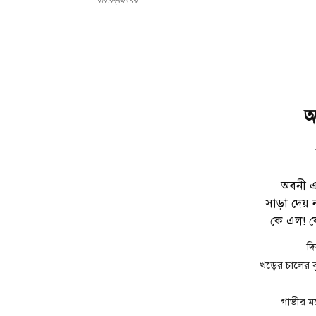
কবি বিশ্বজিৎ কর
অ
অবনী এ
সাড়া দেয়
কে এল! ক
দি
খড়ের চালের ব
গাভীর ম