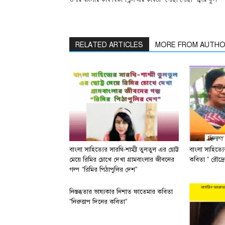
RELATED ARTICLES
MORE FROM AUTH
বাংলা সাহিত্যের সারথি-শাম্মী তুলতুল এর ছোট্ট
বাংলা সাহিত্য
মেয়ে রিমির চোখে দেখা গ্রামবাংলার জীবনের
কবিতা “ রৌদ্রে
গল্প “রিমির পিঠাপুলির দেশ”
নিস্তব্ধতার ভাষ্যকার নিশাত ফাতেমার কবিতা
”নিরুত্তাপ দিনের কবিতা”