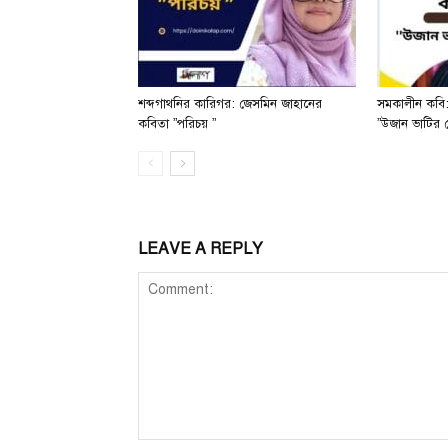
শব্দগাথনির কারিগর: জেসমিন জাহানের
সমকালীন কবি:
কবিতা ”পরিচয় ”
”উজান ভাটির 
LEAVE A REPLY