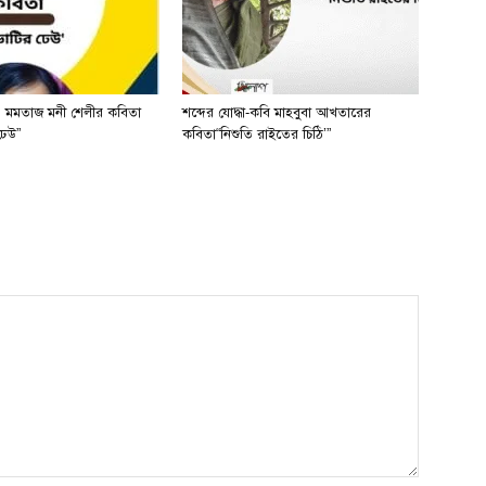
 মমতাজ মনী শেলীর কবিতা
শব্দের যোদ্ধা-কবি মাহবুবা আখতারের
ঢেউ”
কবিতা“নিশুতি রাইতের চিঠি’”