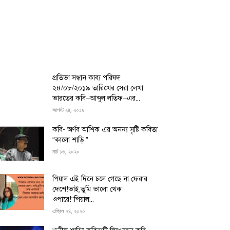
প্রতিভা সন্ধান কাব্য পরিষদ
২৪/০৮/২০১৯ তারিখের সেরা লেখা
ভারতের কবি–আব্দুল লতিফ–এর...
আগস্ট ২৪, ২০১৯
কবি- অর্ণব আশিক এর অনন্য সৃষ্টি কবিতা
“কালো শাড়ি ”
মার্চ ১৩, ২০২০
পিয়াল এই দিনে চলে গেছে না ফেরার
দেশে!ভাই,তুমি ভালো থেক
ওপারে!“পিয়াল...
এপ্রিল ২৪, ২০২০