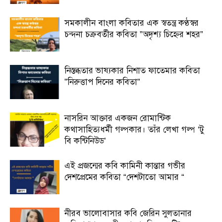
সমকালীন বাংলা কবিতার এক স্বতন্ত্র কণ্ঠস্বর
চন্দনা চক্রবর্তীর কবিতা ”অদৃশ্য চিহ্নের শহর”
নিস্তব্ধতার ভাষ্যকার নিশাত ফাতেমার কবিতা
”নিরুত্তাপ দিনের কবিতা”
নাসরিন আক্তার একজন রোমান্টিক
কথাসাহিত্যধর্মী গল্পকার। তাঁর লেখা গল্প ‘টু
বি কন্টিনিউড’
এই প্রজন্মের কবি কামিনী কান্তার গভীর
দেশপ্রেমের কবিতা “দেশটাতো আমার “
নীরব ভালোবাসার কবি জেরিন সুলতানার