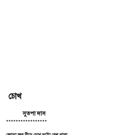
চোখ
সুতপা দাস
*****************
জোড়া ভ্রুর নীচে চোখ দুটো বেশ খাসা,