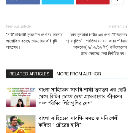
Previous article
Next article
“নারী”কবিতাটি সৃজনশীল লেখনির আলোয়
কবি সুলতানা শিরীন এর লেখা “ইতিহাসের
আলোকিত করেছে তারুণ্যের কবি বৃষ্টি
পুনরাবৃত্তি”। প্রতিভা সন্ধান কাব্য পরিষদে
আহম্মেদ।
আজকের( ২/০৯/১৯ ইং) কবিতাগুলোর
মাঝে সেরাদের সেরা নির্বাচিত হয়।
RELATED ARTICLES
MORE FROM AUTHOR
বাংলা সাহিত্যের সারথি-শাম্মী তুলতুল এর ছোট্ট
মেয়ে রিমির চোখে দেখা গ্রামবাংলার জীবনের
গল্প “রিমির পিঠাপুলির দেশ”
বাংলা সাহিত্যের সারথি- মমতাজ মনি শেলী
কবিতা “ রৌদ্রের হাসি”