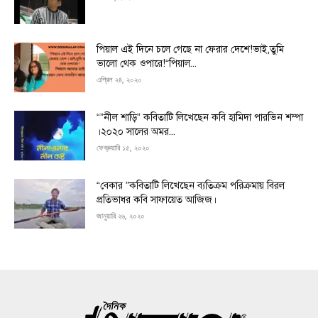
পিয়াল এই দিনে চলে গেছে না ফেরার দেশে!ভাই,তুমি
ভালো থেক ওপারে!“পিয়াল...
এপ্রিল ২৪, ২০২০
“”নীল শাড়ি” কবিতাটি লিখেছেন কবি হামিদা পারভিন শম্পা
।২০২০ সালের অমর...
ফেব্রুয়ারি ১৫, ২০২০
“বেকার ”কবিতাটি লিখেছেন ব্যতিক্রম পরিক্রমায় বিরল
প্রতিভাধর কবি সাফায়েত আজিজ।
জানুয়ারি ২৬, ২০২০