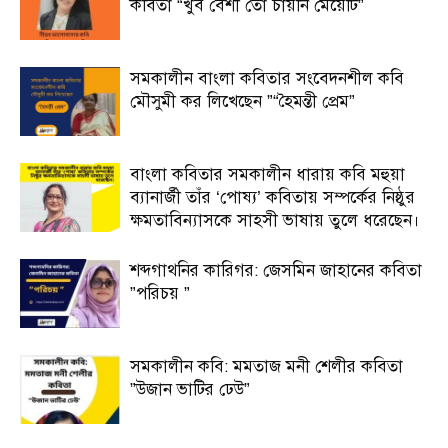
কবিতা “খুব বেশী তো চায়নি মেয়েটি”
সমকালীন বাংলা কবিতার সংবেদনশীল কবি
মৌসুমী কর লিখেছেন ”“হৈমন্তী প্রেম”
বাংলা কবিতার সমকালীন ধারায় কবি মহুয়া
ব্যানার্জী তাঁর ‘পোষ্য’ কবিতায় সম্পর্কের নিষ্ঠুর
ক্ষমতাবিন্যাসকে সাহসী ভাষায় তুলে ধরেছেন।
শব্দগাথনির কারিগর: জেসমিন জাহানের কবিতা
”পরিচয় ”
সমকালীন কবি: মমতাজ মনী শেলীর কবিতা
”উজান ভাটির ঢেউ”