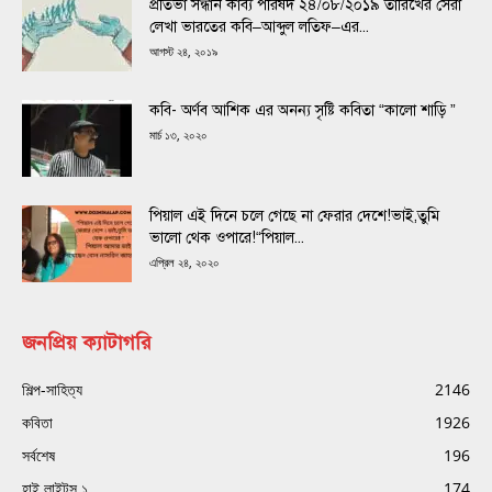
প্রতিভা সন্ধান কাব্য পরিষদ ২৪/০৮/২০১৯ তারিখের সেরা
লেখা ভারতের কবি–আব্দুল লতিফ–এর...
আগস্ট ২৪, ২০১৯
কবি- অর্ণব আশিক এর অনন্য সৃষ্টি কবিতা “কালো শাড়ি ”
মার্চ ১৩, ২০২০
পিয়াল এই দিনে চলে গেছে না ফেরার দেশে!ভাই,তুমি
ভালো থেক ওপারে!“পিয়াল...
এপ্রিল ২৪, ২০২০
জনপ্রিয় ক্যাটাগরি
শিল্প-সাহিত্য
2146
কবিতা
1926
সর্বশেষ
196
হাই লাইটস ১
174