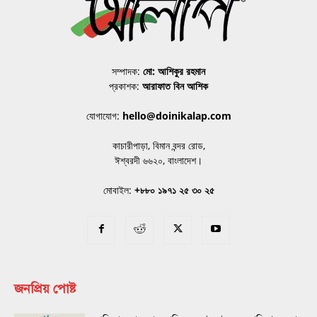
সম্পাদক:
মো: আশিকুর রহমান
প্রকাশক:
আরাফাত বিন আশিক
যোগাযোগ:
hello@doinikalap.com
কাচারীপাড়া, বিমান বন্দর রোড,
ঈশ্বরদী ৬৬২০, বাংলাদেশ।
মোবাইল:
+৮৮০ ১৯৭১ ২৫ ৩০ ২৫
জনপ্রিয় পোষ্ট