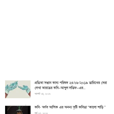
প্রতিভা সন্ধান কাব্য পরিষদ ২৪/০৮/২০১৯ তারিখের সেরা
লেখা ভারতের কবি–আব্দুল লতিফ–এর...
আগস্ট ২৪, ২০১৯
কবি- অর্ণব আশিক এর অনন্য সৃষ্টি কবিতা “কালো শাড়ি ”
মার্চ ১৩, ২০২০