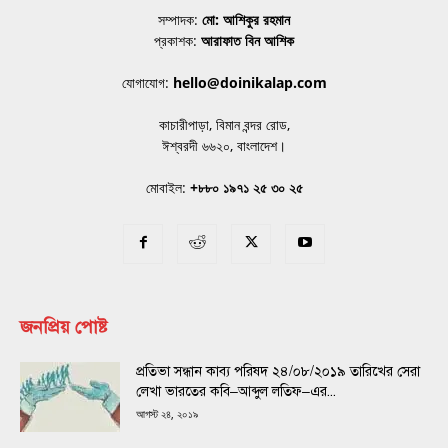
সম্পাদক:
মো: আশিকুর রহমান
প্রকাশক:
আরাফাত বিন আশিক
যোগাযোগ:
hello@doinikalap.com
কাচারীপাড়া, বিমান বন্দর রোড,
ঈশ্বরদী ৬৬২০, বাংলাদেশ।
মোবাইল:
+৮৮০ ১৯৭১ ২৫ ৩০ ২৫
জনপ্রিয় পোষ্ট
প্রতিভা সন্ধান কাব্য পরিষদ ২৪/০৮/২০১৯ তারিখের সেরা
লেখা ভারতের কবি–আব্দুল লতিফ–এর...
আগস্ট ২৪, ২০১৯