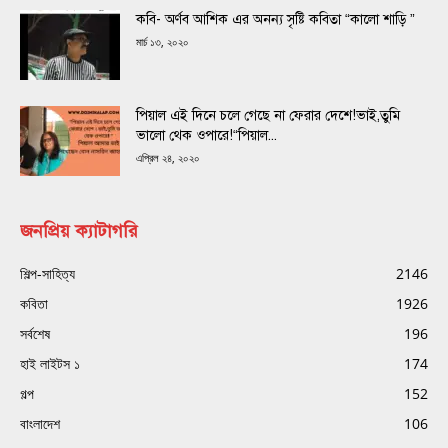
কবি- অর্ণব আশিক এর অনন্য সৃষ্টি কবিতা “কালো শাড়ি ”
মার্চ ১৩, ২০২০
পিয়াল এই দিনে চলে গেছে না ফেরার দেশে!ভাই,তুমি
ভালো থেক ওপারে!“পিয়াল...
এপ্রিল ২৪, ২০২০
জনপ্রিয় ক্যাটাগরি
শিল্প-সাহিত্য
2146
কবিতা
1926
সর্বশেষ
196
হাই লাইটস ১
174
গল্প
152
বাংলাদেশ
106