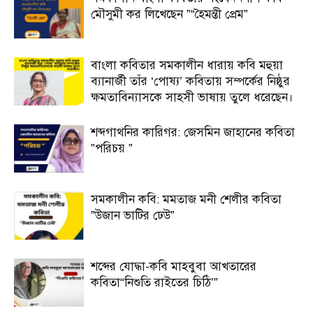
মৌসুমী কর লিখেছেন ”“হৈমন্তী প্রেম”
বাংলা কবিতার সমকালীন ধারায় কবি মহুয়া
ব্যানার্জী তাঁর ‘পোষ্য’ কবিতায় সম্পর্কের নিষ্ঠুর
ক্ষমতাবিন্যাসকে সাহসী ভাষায় তুলে ধরেছেন।
শব্দগাথনির কারিগর: জেসমিন জাহানের কবিতা
”পরিচয় ”
সমকালীন কবি: মমতাজ মনী শেলীর কবিতা
”উজান ভাটির ঢেউ”
শব্দের যোদ্ধা-কবি মাহবুবা আখতারের
কবিতা“নিশুতি রাইতের চিঠি’”