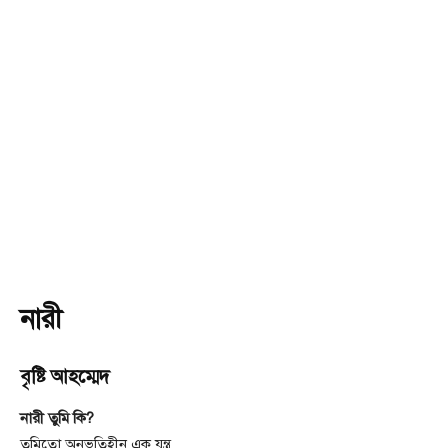
নারী
বৃষ্টি আহম্মেদ
নারী তুমি কি?
তুমিতো অনুভুতিহীন এক যন্ত্র