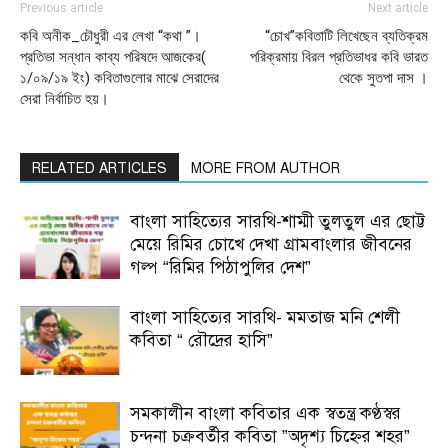
Previous article
Next article
কবি অনীক_চৌধুরী এর লেখা “কথা ”।
“চোখ”কবিতাটি লিখেছেন ব্যতিক্রম
প্রতিভা সন্ধান কাব্য পরিষদে আজকের(
পরিক্রমায় বিরল প্রতিভাধর কবি ভারত
১/০৯/১৯ ইং) কবিতাগুলোর মাঝে সেরাদের
থেকে সুতপা দাস ।
সেরা নির্বাচিত হয়।
RELATED ARTICLES
MORE FROM AUTHOR
বাংলা সাহিত্যের সারথি-শাম্মী তুলতুল এর ছোট্ট
মেয়ে রিমির চোখে দেখা গ্রামবাংলার জীবনের
গল্প “রিমির পিঠাপুলির দেশ”
বাংলা সাহিত্যের সারথি- মমতাজ মনি শেলী
কবিতা “ রৌদ্রের হাসি”
সমকালীন বাংলা কবিতার এক স্বতন্ত্র কণ্ঠস্বর
চন্দনা চক্রবর্তীর কবিতা ”অদৃশ্য চিহ্নের শহর”