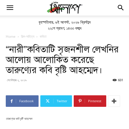
বৃহস্পতিবার
,
৬ই আগস্ট, ২০২৬ খ্রিস্টাব্দ
২২শে শ্রাবণ, ১৪৩৩ বঙ্গাব্দ
Home
শিল্প-সাহিত্য
কবিতা
“নারী”কবিতাটি সৃজনশীল লেখনির
আলোয় আলোকিত করেছে
তারুণ্যের কবি বৃষ্টি আহম্মেদ।
সেপ্টেম্বর ২, ২০১৯
601
Facebook
Twitter
Pinterest
তারুণ্যের কবি বৃষ্টি আহম্মেদ