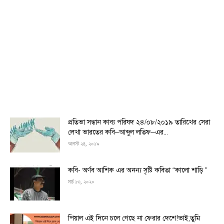
প্রতিভা সন্ধান কাব্য পরিষদ ২৪/০৮/২০১৯ তারিখের সেরা
লেখা ভারতের কবি–আব্দুল লতিফ–এর...
আগস্ট ২৪, ২০১৯
কবি- অর্ণব আশিক এর অনন্য সৃষ্টি কবিতা “কালো শাড়ি ”
মার্চ ১৩, ২০২০
পিয়াল এই দিনে চলে গেছে না ফেরার দেশে!ভাই,তুমি