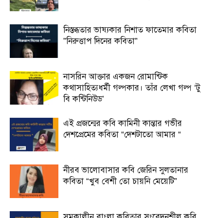
নিস্তব্ধতার ভাষ্যকার নিশাত ফাতেমার কবিতা
”নিরুত্তাপ দিনের কবিতা”
নাসরিন আক্তার একজন রোমান্টিক
কথাসাহিত্যধর্মী গল্পকার। তাঁর লেখা গল্প ‘টু
বি কন্টিনিউড’
এই প্রজন্মের কবি কামিনী কান্তার গভীর
দেশপ্রেমের কবিতা “দেশটাতো আমার “
নীরব ভালোবাসার কবি জেরিন সুলতানার
কবিতা “খুব বেশী তো চায়নি মেয়েটি”
সমকালীন বাংলা কবিতার সংবেদনশীল কবি