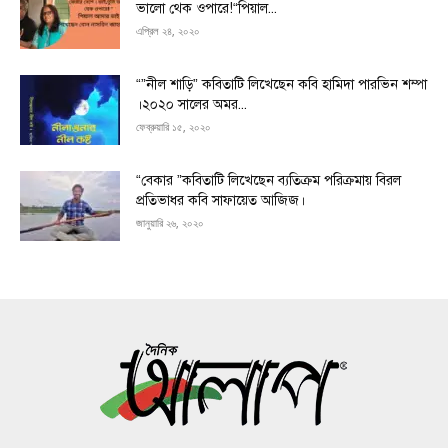
ভালো থেক ওপারে!“পিয়াল...
এপ্রিল ২৪, ২০২০
“”নীল শাড়ি” কবিতাটি লিখেছেন কবি হামিদা পারভিন শম্পা
।২০২০ সালের অমর...
ফেব্রুয়ারি ১৫, ২০২০
“বেকার ”কবিতাটি লিখেছেন ব্যতিক্রম পরিক্রমায় বিরল
প্রতিভাধর কবি সাফায়েত আজিজ।
জানুয়ারি ২৬, ২০২০