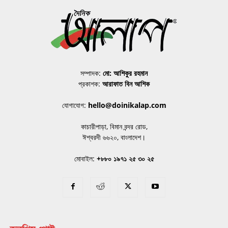
সম্পাদক:
মো: আশিকুর রহমান
প্রকাশক:
আরাফাত বিন আশিক
যোগাযোগ:
hello@doinikalap.com
কাচারীপাড়া, বিমান বন্দর রোড,
ঈশ্বরদী ৬৬২০, বাংলাদেশ।
মোবাইল:
+৮৮০ ১৯৭১ ২৫ ৩০ ২৫