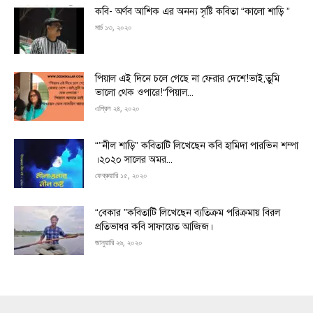
কবি- অর্ণব আশিক এর অনন্য সৃষ্টি কবিতা “কালো শাড়ি ”
মার্চ ১৩, ২০২০
পিয়াল এই দিনে চলে গেছে না ফেরার দেশে!ভাই,তুমি
ভালো থেক ওপারে!“পিয়াল...
এপ্রিল ২৪, ২০২০
“”নীল শাড়ি” কবিতাটি লিখেছেন কবি হামিদা পারভিন শম্পা
।২০২০ সালের অমর...
ফেব্রুয়ারি ১৫, ২০২০
“বেকার ”কবিতাটি লিখেছেন ব্যতিক্রম পরিক্রমায় বিরল
প্রতিভাধর কবি সাফায়েত আজিজ।
জানুয়ারি ২৬, ২০২০