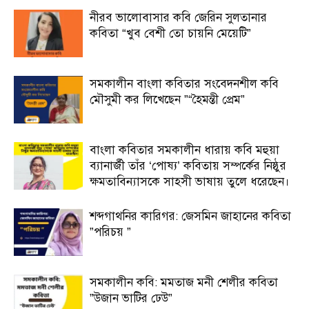
নীরব ভালোবাসার কবি জেরিন সুলতানার
কবিতা “খুব বেশী তো চায়নি মেয়েটি”
সমকালীন বাংলা কবিতার সংবেদনশীল কবি
মৌসুমী কর লিখেছেন ”“হৈমন্তী প্রেম”
বাংলা কবিতার সমকালীন ধারায় কবি মহুয়া
ব্যানার্জী তাঁর ‘পোষ্য’ কবিতায় সম্পর্কের নিষ্ঠুর
ক্ষমতাবিন্যাসকে সাহসী ভাষায় তুলে ধরেছেন।
শব্দগাথনির কারিগর: জেসমিন জাহানের কবিতা
”পরিচয় ”
সমকালীন কবি: মমতাজ মনী শেলীর কবিতা
”উজান ভাটির ঢেউ”