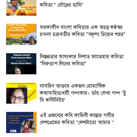
কবিতা “ রৌদ্রের হাসি”
সমকালীন বাংলা কবিতার এক স্বতন্ত্র কণ্ঠস্বর
চন্দনা চক্রবর্তীর কবিতা ”অদৃশ্য চিহ্নের শহর”
নিস্তব্ধতার ভাষ্যকার নিশাত ফাতেমার কবিতা
”নিরুত্তাপ দিনের কবিতা”
নাসরিন আক্তার একজন রোমান্টিক
কথাসাহিত্যধর্মী গল্পকার। তাঁর লেখা গল্প ‘টু
বি কন্টিনিউড’
এই প্রজন্মের কবি কামিনী কান্তার গভীর
দেশপ্রেমের কবিতা “দেশটাতো আমার “