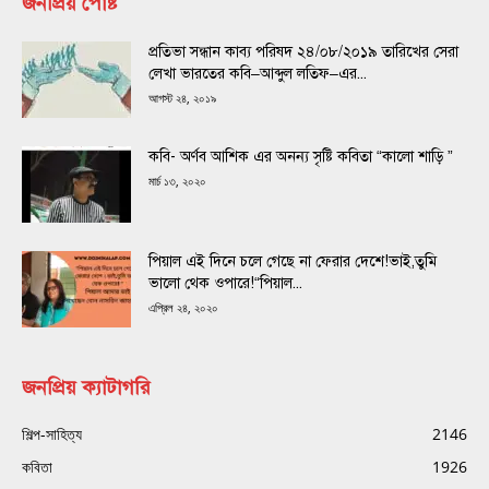
জনপ্রিয় পোষ্ট
প্রতিভা সন্ধান কাব্য পরিষদ ২৪/০৮/২০১৯ তারিখের সেরা
লেখা ভারতের কবি–আব্দুল লতিফ–এর...
আগস্ট ২৪, ২০১৯
কবি- অর্ণব আশিক এর অনন্য সৃষ্টি কবিতা “কালো শাড়ি ”
মার্চ ১৩, ২০২০
পিয়াল এই দিনে চলে গেছে না ফেরার দেশে!ভাই,তুমি
ভালো থেক ওপারে!“পিয়াল...
এপ্রিল ২৪, ২০২০
জনপ্রিয় ক্যাটাগরি
শিল্প-সাহিত্য
2146
কবিতা
1926