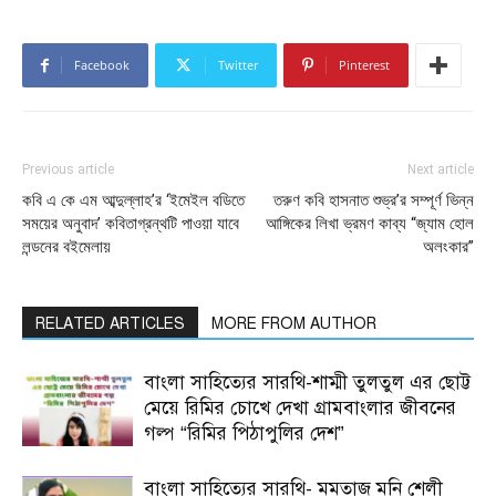
Facebook
Twitter
Pinterest
Previous article
Next article
কবি এ কে এম আব্দুল্লাহ’র ‘ইমেইল বডিতে
তরুণ কবি হাসনাত শুভ্র’র সম্পূর্ণ ভিন্ন
সময়ের অনুবাদ’ কবিতাগ্রন্থটি পাওয়া যাবে
আঙ্গিকের লিখা ভ্রমণ কাব্য “জ্যাম হোল
লন্ডনের বইমেলায়
অলংকার”
RELATED ARTICLES
MORE FROM AUTHOR
বাংলা সাহিত্যের সারথি-শাম্মী তুলতুল এর ছোট্ট
মেয়ে রিমির চোখে দেখা গ্রামবাংলার জীবনের
গল্প “রিমির পিঠাপুলির দেশ”
বাংলা সাহিত্যের সারথি- মমতাজ মনি শেলী