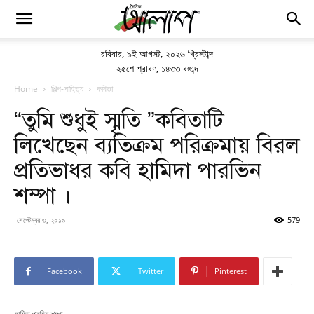
রবিবার
,
৯ই আগস্ট, ২০২৬ খ্রিস্টাব্দ
২৫শে শ্রাবণ, ১৪৩৩ বঙ্গাব্দ
Home
শিল্প-সাহিত্য
কবিতা
“তুমি শুধুই স্মৃতি ”কবিতাটি
লিখেছেন ব্যতিক্রম পরিক্রমায় বিরল
প্রতিভাধর কবি হামিদা পারভিন
শম্পা ।
সেপ্টেম্বর ৩, ২০১৯
579
Facebook
Twitter
Pinterest