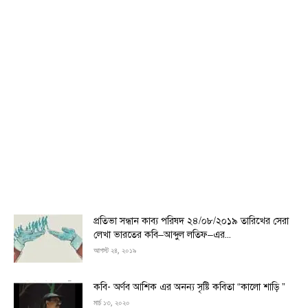
প্রতিভা সন্ধান কাব্য পরিষদ ২৪/০৮/২০১৯ তারিখের সেরা
লেখা ভারতের কবি–আব্দুল লতিফ–এর...
আগস্ট ২৪, ২০১৯
কবি- অর্ণব আশিক এর অনন্য সৃষ্টি কবিতা “কালো শাড়ি ”
মার্চ ১৩, ২০২০