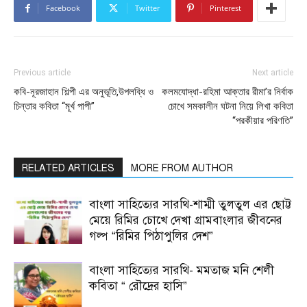
Facebook
Twitter
Pinterest
Previous article
Next article
কবি-নূরজাহান শিল্পী এর অনুভূতি,উপলব্ধি ও
কলমযোদ্ধা-রহিমা আক্তার রীমা’র নির্বাক
চিন্তার কবিতা “মূর্খ পাপী”
চোখে সমকালীন ঘটনা নিয়ে লিখা কবিতা
“পরকীয়ার পরিণতি”
RELATED ARTICLES
MORE FROM AUTHOR
বাংলা সাহিত্যের সারথি-শাম্মী তুলতুল এর ছোট্ট
মেয়ে রিমির চোখে দেখা গ্রামবাংলার জীবনের
গল্প “রিমির পিঠাপুলির দেশ”
বাংলা সাহিত্যের সারথি- মমতাজ মনি শেলী
কবিতা “ রৌদ্রের হাসি”