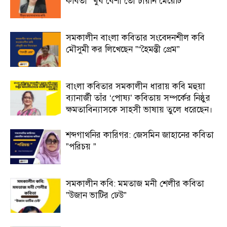
কবিতা “খুব বেশী তো চায়নি মেয়েটি”
সমকালীন বাংলা কবিতার সংবেদনশীল কবি
মৌসুমী কর লিখেছেন ”“হৈমন্তী প্রেম”
বাংলা কবিতার সমকালীন ধারায় কবি মহুয়া
ব্যানার্জী তাঁর ‘পোষ্য’ কবিতায় সম্পর্কের নিষ্ঠুর
ক্ষমতাবিন্যাসকে সাহসী ভাষায় তুলে ধরেছেন।
শব্দগাথনির কারিগর: জেসমিন জাহানের কবিতা
”পরিচয় ”
সমকালীন কবি: মমতাজ মনী শেলীর কবিতা
”উজান ভাটির ঢেউ”