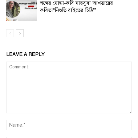
শব্দের যোদ্ধা-কবি মাহবুবা আখতারের
কবিতা“নিশুতি রাইতের চিঠি’”
LEAVE A REPLY