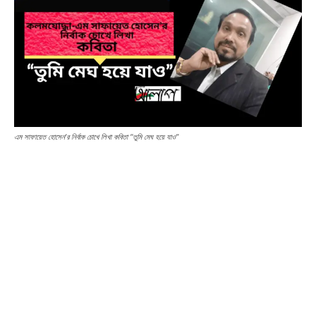
এম সাফায়েত হোসেন’র নির্বাক চোখে লিখা কবিতা “তুমি মেঘ হয়ে যাও”