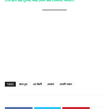
শেষ হবে এই দুঃসহ সময় কোন এক সোনালী সকালে।
TAGS
কালো চুলে
মেঘ বিজলী
মেঘমালা
সোনালী সকালে