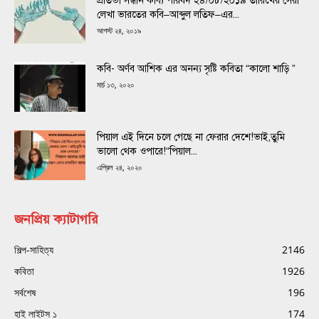
প্রতিভা সন্ধান কাব্য পরিষদ ২৪/০৮/২০১৯ তারিখের সেরা
লেখা ভারতের কবি–আব্দুল লতিফ–এর...
আগস্ট ২৪, ২০১৯
কবি- অর্ণব আশিক এর অনন্য সৃষ্টি কবিতা “কালো শাড়ি ”
মার্চ ১৩, ২০২০
পিয়াল এই দিনে চলে গেছে না ফেরার দেশে!ভাই,তুমি
ভালো থেক ওপারে!“পিয়াল...
এপ্রিল ২৪, ২০২০
জনপ্রিয় ক্যাটাগরি
শিল্প-সাহিত্য
2146
কবিতা
1926
সর্বশেষ
196
হাই লাইটস ১
174