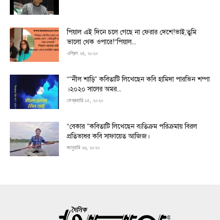
পিয়াল এই দিনে চলে গেছে না ফেরার দেশে!ভাই,তুমি
ভালো থেক ওপারে!“পিয়াল...
এপ্রিল ২৪, ২০২০
“”নীল শাড়ি” কবিতাটি লিখেছেন কবি হামিদা পারভিন শম্পা
।২০২০ সালের অমর...
ফেব্রুয়ারি ১৫, ২০২০
“বেকার ”কবিতাটি লিখেছেন ব্যতিক্রম পরিক্রমায় বিরল
প্রতিভাধর কবি সাফায়েত আজিজ।
জানুয়ারি ২৬, ২০২০