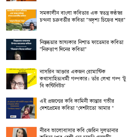
সমকালীন বাংলা কবিতার এক স্বতন্ত্র কণ্ঠস্বর
চন্দনা চক্রবর্তীর কবিতা ”অদৃশ্য চিহ্নের শহর”
নিস্তব্ধতার ভাষ্যকার নিশাত ফাতেমার কবিতা
”নিরুত্তাপ দিনের কবিতা”
নাসরিন আক্তার একজন রোমান্টিক
কথাসাহিত্যধর্মী গল্পকার। তাঁর লেখা গল্প ‘টু
বি কন্টিনিউড’
এই প্রজন্মের কবি কামিনী কান্তার গভীর
দেশপ্রেমের কবিতা “দেশটাতো আমার “
নীরব ভালোবাসার কবি জেরিন সুলতানার