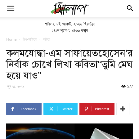
শনিবার
,
৮ই আগস্ট, ২০২৬ খ্রিস্টাব্দ
২৪শে শ্রাবণ, ১৪৩৩ বঙ্গাব্দ
Home
শিল্প-সাহিত্য
কবিতা
কলমযোদ্ধা-এম সাফায়েতহোসেন’র
নির্বাক চোখে লিখা কবিতা“তুমি মেঘ
হয়ে যাও”
জুন ২৫, ২০২১
577
Facebook
Twitter
Pinterest