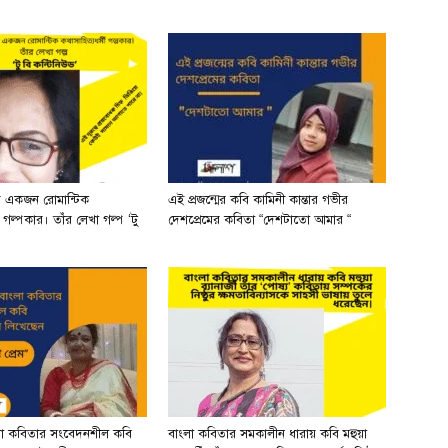
র একজন রোমান্টিক
এই প্রজন্মের কবি কামিনী কান্তার গভীর
ী গল্পকার। তাঁর লেখা গল্প ‘টু
দেশপ্রেমের কবিতা “দেশটাতো আমার “
লা কবিতার সংবেদনশীল কবি
বাংলা কবিতার সমকালীন ধারায় কবি মহুয়া