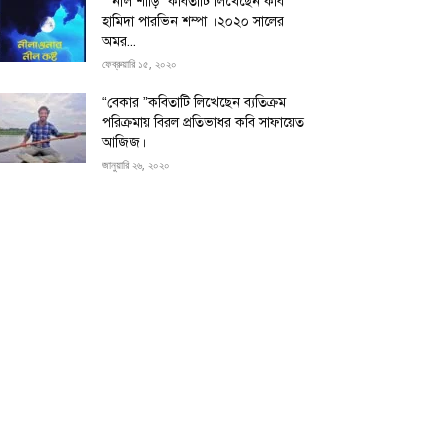
“”নীল শাড়ি” কবিতাটি লিখেছেন কবি
হামিদা পারভিন শম্পা ।২০২০ সালের
অমর...
ফেব্রুয়ারি ১৫, ২০২০
“বেকার ”কবিতাটি লিখেছেন ব্যতিক্রম
পরিক্রমায় বিরল প্রতিভাধর কবি সাফায়েত
আজিজ।
জানুয়ারি ২৬, ২০২০