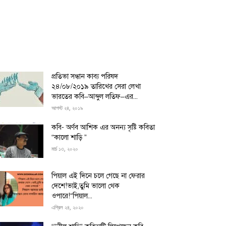
প্রতিভা সন্ধান কাব্য পরিষদ
২৪/০৮/২০১৯ তারিখের সেরা লেখা
ভারতের কবি–আব্দুল লতিফ–এর...
আগস্ট ২৪, ২০১৯
কবি- অর্ণব আশিক এর অনন্য সৃষ্টি কবিতা
“কালো শাড়ি ”
মার্চ ১৩, ২০২০
পিয়াল এই দিনে চলে গেছে না ফেরার
দেশে!ভাই,তুমি ভালো থেক
ওপারে!“পিয়াল...
এপ্রিল ২৪, ২০২০