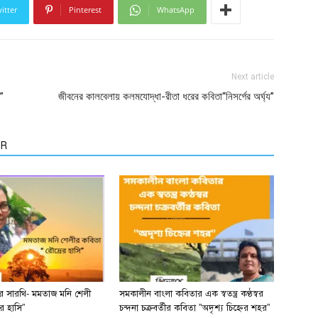
itter
Pinterest
WhatsApp
Next article
”
জীবনের কালবেলায় কলমযোদ্ধা-রীতা ধরের কবিতা“নিসর্গের অর্ঘ্য”
OR
ের সারথি- মমতাজ মনি শেলী
সমকালীন বাংলা কবিতার এক স্বতন্ত্র কণ্ঠস্বর
র হাসি”
চন্দনা চক্রবর্তীর কবিতা ”অদৃশ্য চিহ্নের শহর”