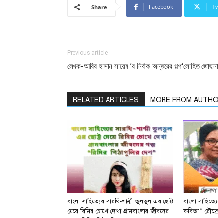
Facebook
Tw
Share
Previous article
লেখক-আবির হাসান সায়েম ’র নির্বাক অন্তরের গল্প“লোহিত জোছনা
RELATED ARTICLES
MORE FROM AUTH
বাংলা সাহিত্যের সারথি-শাম্মী তুলতুল এর ছোট্ট
বাংলা সাহিত্য
মেয়ে রিমির চোখে দেখা গ্রামবাংলার জীবনের
কবিতা “ রৌদ্রে