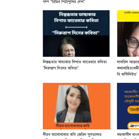
গল্প “রিমির পিঠাপুলির দেশ”
নিস্তব্ধতার ভাষ্যকার নিশাত ফাতেমার কবিতা
নাসরিন আক্তা
”নিরুত্তাপ দিনের কবিতা”
কথাসাহিত্যধর্ম
বি কন্টিনিউড’
নীরব ভালোবাসার কবি জেরিন সুলতানার
সমকালীন বাং