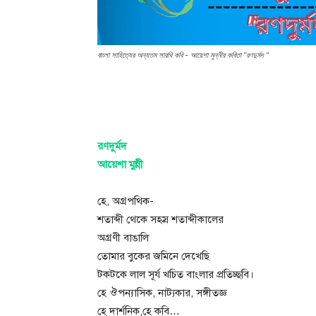
বাংলা সাহিত্যের অন্যতম সারথি কবি - আয়েশা মুন্নীর কবিতা “রণদুর্মদ ”
রণদুর্মদ
আয়েশা মুন্নী
হে, অগ্রপথিক-
শতাব্দী থেকে সহস্র শতাব্দীকালের
অগ্রণী বাঙালি
তোমার বুকের জমিনে দেখেছি
টকটকে লাল সূর্য খচিত বাংলার প্রতিচ্ছবি।
হে ঔপন্যাসিক, নাট্যকার, সঙ্গীতজ্ঞ
হে দার্শনিক,হে কবি…