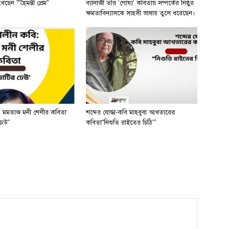
ছেন ”“হৈমন্তী প্রেম”
ব্যানার্জী তাঁর ‘পোষ্য’ কবিতায় সম্পর্কের নিষ্ঠুর
ক্ষমতাবিন্যাসকে সাহসী ভাষায় তুলে ধরেছেন।
 মমতাজ মনী শেলীর কবিতা
শব্দের যোদ্ধা-কবি মাহবুবা আখতারের
ঢেউ”
কবিতা“নিশুতি রাইতের চিঠি’”