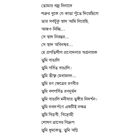
তোমার বজ্র নিনাদে
শত্রুর বুকে যে ঝাণ্ডা পুঁতে দিয়েছিলে
তার সবটুকু স্বাদ আমি নিয়েছি,
আজও নিচ্ছি…
সে স্বাদ নিরন্তর…
সে স্বাদ অবিনশ্বর…
হে প্রগতিশীল প্রণোদনার অগ্রনায়ক
তুমি বাঙালি
তুমি গর্বিত বাঙালি।
তুমি তীক্ষ্ণ মেধামনন…
তুমি রণ ক্ষেত্রের রণবীর
তুমি বলগর্বিত রণদুর্মদ
তুমি বাঙালি মনীষার তুঙ্গীয় নিদর্শন।
তুমি নখদর্পণে একটিই নক্ষত্র
তুমি বিপ্লবী, বিদ্রোহী
শোষণ ত্রাসের বিদ্রুপ
তুমি ধুমকেতু, তুমি অগ্নি