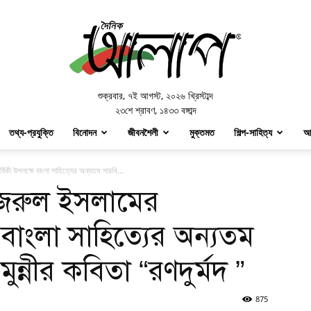
Doinik
Alap
শুক্রবার
,
৭ই আগস্ট, ২০২৬ খ্রিস্টাব্দ
২৩শে শ্রাবণ, ১৪৩৩ বঙ্গাব্দ
তথ্য-প্রযুক্তি
বিনোদন
জীবনশৈলী
মুক্তমত
শিল্প-সাহিত্য
আ
ষিকী উপলক্ষে বাংলা সাহিত্যের অন্যতম সারথি...
জরুল ইসলামের
ে বাংলা সাহিত্যের অন্যতম
ন্নীর কবিতা “রণদুর্মদ ”
875