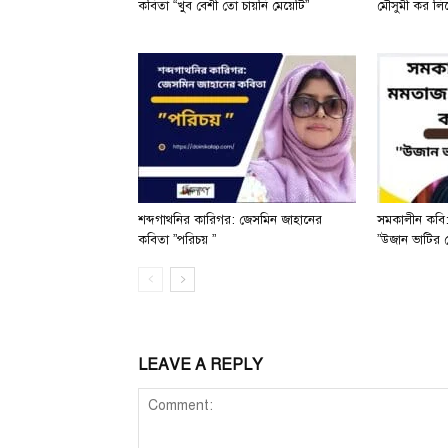
কবিতা “খুব বেশী তো চায়নি মেয়েটি”
মৌসুমী কর লিখে
শব্দগাথনির কারিগর: জেসমিন জাহানের
সমকালীন কবি:
কবিতা ”পরিচয় ”
”উজান ভাটির 
LEAVE A REPLY