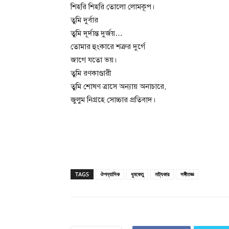
শিহরি শিহরি তোলো লোমকূপ।
তুমি দুর্বার
তুমি দূর্দান্ত দুর্জয়…
তোমার হুংকারে শত্রুর দুর্গে
জাগে যতো ভয়।
তুমি রণকাণ্ডারী
তুমি শোষণ ত্রাসে অন্যায় অনাচারে,
জুলুম নিগ্রহে সোচ্চার প্রতিবাদ।
TAGS
ঔপন্যাসিক
ধুমকেতু
নাট্যকার
সঙ্গীতজ্ঞ