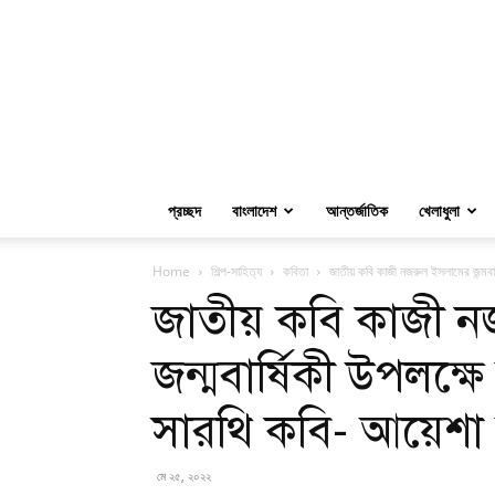
প্রচ্ছদ
বাংলাদেশ
আন্তর্জাতিক
খেলাধুলা
Home
শিল্প-সাহিত্য
কবিতা
জাতীয় কবি কাজী নজরুল ইসলামের জন্মবার্
জাতীয় কবি কাজী ন
জন্মবার্ষিকী উপলক্ষ
সারথি কবি- আয়েশা মু
মে ২৫, ২০২২