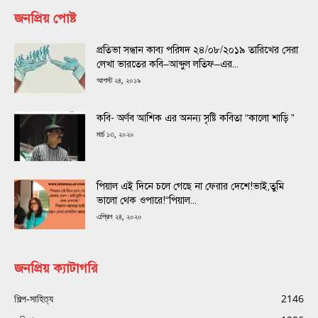
জনপ্রিয় পোষ্ট
প্রতিভা সন্ধান কাব্য পরিষদ ২৪/০৮/২০১৯ তারিখের সেরা
লেখা ভারতের কবি–আব্দুল লতিফ–এর...
আগস্ট ২৪, ২০১৯
কবি- অর্ণব আশিক এর অনন্য সৃষ্টি কবিতা “কালো শাড়ি ”
মার্চ ১৩, ২০২০
পিয়াল এই দিনে চলে গেছে না ফেরার দেশে!ভাই,তুমি
ভালো থেক ওপারে!“পিয়াল...
এপ্রিল ২৪, ২০২০
জনপ্রিয় ক্যাটাগরি
শিল্প-সাহিত্য
2146