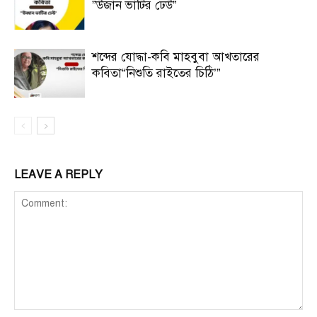
”উজান ভাটির ঢেউ”
শব্দের যোদ্ধা-কবি মাহবুবা আখতারের
কবিতা“নিশুতি রাইতের চিঠি’”
LEAVE A REPLY