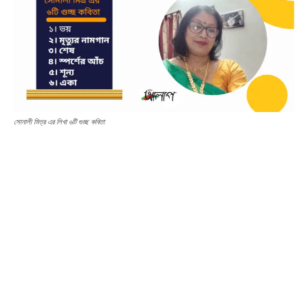
সোনালী মিত্র এর লিখা ৬টি গুচ্ছ কবিতা