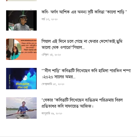
কবি- অর্ণব আশিক এর অনন্য সৃষ্টি কবিতা “কালো শাড়ি ”
মার্চ ১৩, ২০২০
পিয়াল এই দিনে চলে গেছে না ফেরার দেশে!ভাই,তুমি
ভালো থেক ওপারে!“পিয়াল...
এপ্রিল ২৪, ২০২০
“”নীল শাড়ি” কবিতাটি লিখেছেন কবি হামিদা পারভিন শম্পা
।২০২০ সালের অমর...
ফেব্রুয়ারি ১৫, ২০২০
“বেকার ”কবিতাটি লিখেছেন ব্যতিক্রম পরিক্রমায় বিরল
প্রতিভাধর কবি সাফায়েত আজিজ।
জানুয়ারি ২৬, ২০২০