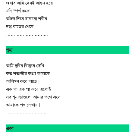
জবাব আমি দেবই আগুন হয়ে
যদি স্পর্শ করো
আঁচল দিয়ে ঢাকবো শরীর
দগ্ধ রাতের শেষে
……………………….
শূন্য
আমি স্থবির বিস্ময়ে দেখি
কত শতাব্দীর কান্না আমাকে
আলিঙ্গন করে আছে |
এক পা এক পা করে এগোই
সব শূন্যতাগুলো আমার পথে এসে
আমাকে পথ দেখায় |
……………………….
একা