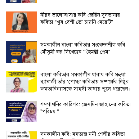
নীরব ভালোবাসার কবি জেরিন সুলতানার
কবিতা “খুব বেশী তো চায়নি মেয়েটি”
সমকালীন বাংলা কবিতার সংবেদনশীল কবি
মৌসুমী কর লিখেছেন ”“হৈমন্তী প্রেম”
বাংলা কবিতার সমকালীন ধারায় কবি মহুয়া
ব্যানার্জী তাঁর ‘পোষ্য’ কবিতায় সম্পর্কের নিষ্ঠুর
ক্ষমতাবিন্যাসকে সাহসী ভাষায় তুলে ধরেছেন।
শব্দগাথনির কারিগর: জেসমিন জাহানের কবিতা
”পরিচয় ”
সমকালীন কবি: মমতাজ মনী শেলীর কবিতা