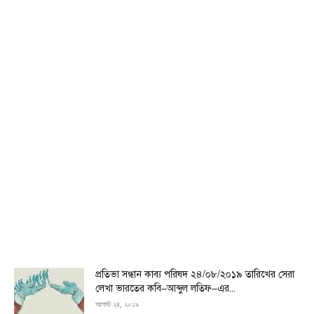
প্রতিভা সন্ধান কাব্য পরিষদ ২৪/০৮/২০১৯ তারিখের সেরা
লেখা ভারতের কবি–আব্দুল লতিফ–এর...
আগস্ট ২৪, ২০১৯