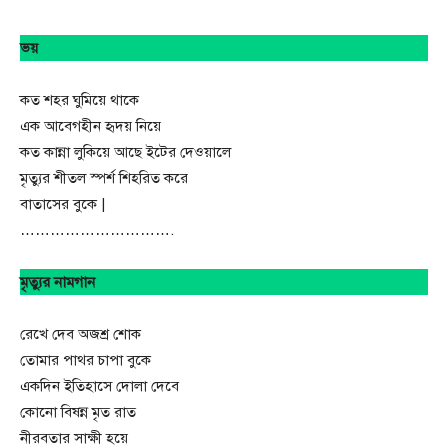
ভয়
কত শহর ঘুমিয়ে থাকে
এক আবেগহীন হৃদয় নিয়ে
কত কান্না লুকিয়ে আছে ইটের দেওয়ালে
মৃত্যুর শীতল স্পর্শ শিহরিত করে
বাতাসের বুকে |
………………………….
মৃত্যুর নামগান
রেখে দেব অজশ্র শোক
তোমার পাথর চাপা বুকে
একদিন ইতিহাসে দোলা দেবে
কোনো বিষন্ন মৃত রাত
নীরবতার সাক্ষী হয়ে