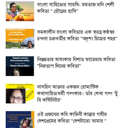
বাংলা সাহিত্যের সারথি- মমতাজ মনি শেলী
কবিতা “ রৌদ্রের হাসি”
সমকালীন বাংলা কবিতার এক স্বতন্ত্র কণ্ঠস্বর
চন্দনা চক্রবর্তীর কবিতা ”অদৃশ্য চিহ্নের শহর”
নিস্তব্ধতার ভাষ্যকার নিশাত ফাতেমার কবিতা
”নিরুত্তাপ দিনের কবিতা”
নাসরিন আক্তার একজন রোমান্টিক
কথাসাহিত্যধর্মী গল্পকার। তাঁর লেখা গল্প ‘টু
বি কন্টিনিউড’
এই প্রজন্মের কবি কামিনী কান্তার গভীর
দেশপ্রেমের কবিতা “দেশটাতো আমার “