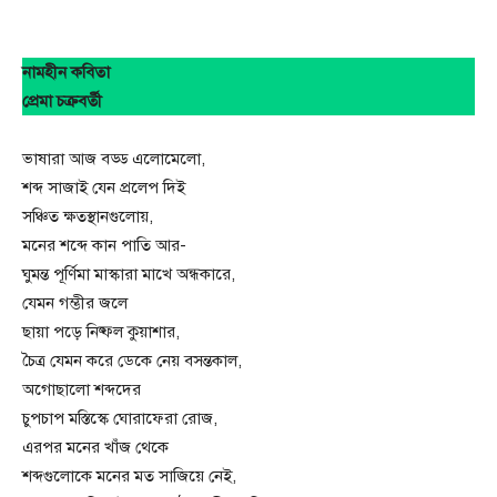
নামহীন কবিতা
প্রেমা চক্রবর্তী
ভাষারা আজ বড্ড এলোমেলো,
শব্দ সাজাই যেন প্রলেপ দিই
সঞ্চিত ক্ষতস্থানগুলোয়,
মনের শব্দে কান পাতি আর-
ঘুমন্ত পূর্ণিমা মাস্কারা মাখে অন্ধকারে,
যেমন গম্ভীর জলে
ছায়া পড়ে নিষ্ফল কুয়াশার,
চৈত্র যেমন করে ডেকে নেয় বসন্তকাল,
অগোছালো শব্দদের
চুপচাপ মস্তিস্কে ঘোরাফেরা রোজ,
এরপর মনের খাঁজ থেকে
শব্দগুলোকে মনের মত সাজিয়ে নেই,