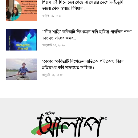
পিয়াল এই দিনে চলে গেছে না ফেরার দেশে!ভাই,তুমি
ভালো থেক ওপারে!“পিয়াল...
এপ্রিল ২৪, ২০২০
“”নীল শাড়ি” কবিতাটি লিখেছেন কবি হামিদা পারভিন শম্পা
।২০২০ সালের অমর...
ফেব্রুয়ারি ১৫, ২০২০
“বেকার ”কবিতাটি লিখেছেন ব্যতিক্রম পরিক্রমায় বিরল
প্রতিভাধর কবি সাফায়েত আজিজ।
জানুয়ারি ২৬, ২০২০