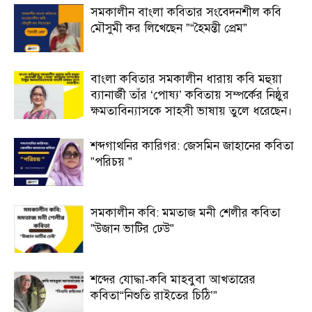
সমকালীন বাংলা কবিতার সংবেদনশীল কবি
মৌসুমী কর লিখেছেন ”“হৈমন্তী প্রেম”
বাংলা কবিতার সমকালীন ধারায় কবি মহুয়া
ব্যানার্জী তাঁর ‘পোষ্য’ কবিতায় সম্পর্কের নিষ্ঠুর
ক্ষমতাবিন্যাসকে সাহসী ভাষায় তুলে ধরেছেন।
শব্দগাথনির কারিগর: জেসমিন জাহানের কবিতা
”পরিচয় ”
সমকালীন কবি: মমতাজ মনী শেলীর কবিতা
”উজান ভাটির ঢেউ”
শব্দের যোদ্ধা-কবি মাহবুবা আখতারের
কবিতা“নিশুতি রাইতের চিঠি’”