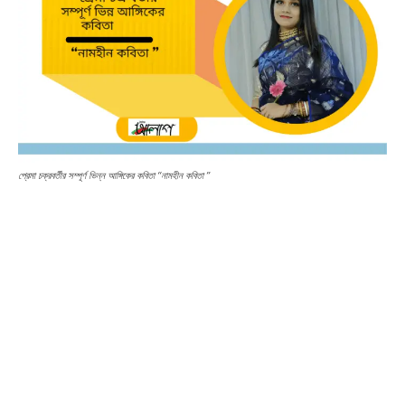
প্রেমা চক্রবর্তীর সম্পূর্ণ ভিন্ন আঙ্গিকের কবিতা “নামহীন কবিতা ”