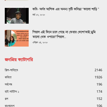
কবি- অর্ণব আশিক এর অনন্য সৃষ্টি কবিতা “কালো শাড়ি ”
মার্চ ১৩, ২০২০
পিয়াল এই দিনে চলে গেছে না ফেরার দেশে!ভাই,তুমি
ভালো থেক ওপারে!“পিয়াল...
এপ্রিল ২৪, ২০২০
জনপ্রিয় ক্যাটাগরি
শিল্প-সাহিত্য
2146
কবিতা
1926
সর্বশেষ
196
হাই লাইটস ১
174
গল্প
152
বাংলাদেশ
106