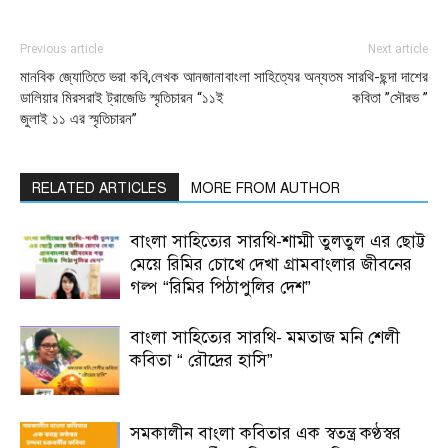
Previous article
Next article
মানবিক জ্যোতিতে ভরা কবি,লেখক আনজানা
বাংলা সাহিত্যের অন্যতম সারথি-ছন্দা দাশের
ডালিয়ার মিরসরাই ট্রাজেডি স্মৃতিচারন “১১ই
কবিতা ”সৌরভ ”
জুলাই ১১ এর স্মৃতিচারন”
RELATED ARTICLES
MORE FROM AUTHOR
বাংলা সাহিত্যের সারথি-শাম্মী তুলতুল এর ছোট্ট
মেয়ে রিমির চোখে দেখা গ্রামবাংলার জীবনের
গল্প “রিমির পিঠাপুলির দেশ”
বাংলা সাহিত্যের সারথি- মমতাজ মনি শেলী
কবিতা “ রৌদ্রের হাসি”
সমকালীন বাংলা কবিতার এক স্বতন্ত্র কণ্ঠস্বর