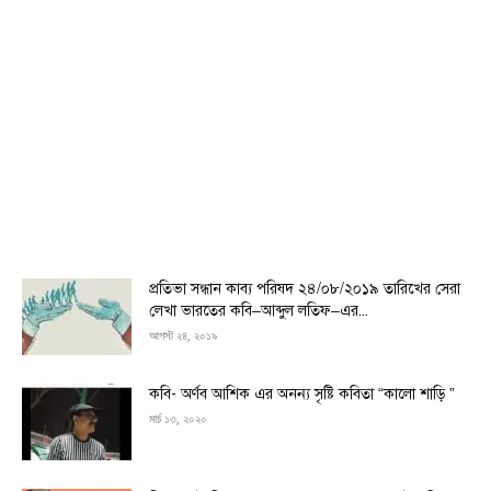
প্রতিভা সন্ধান কাব্য পরিষদ ২৪/০৮/২০১৯ তারিখের সেরা
লেখা ভারতের কবি–আব্দুল লতিফ–এর...
আগস্ট ২৪, ২০১৯
কবি- অর্ণব আশিক এর অনন্য সৃষ্টি কবিতা “কালো শাড়ি ”
মার্চ ১৩, ২০২০