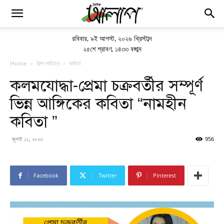
রবিবার
,
৯ই আগস্ট, ২০২৬ খ্রিস্টাব্দ
২৫শে শ্রাবণ, ১৪৩৩ বঙ্গাব্দ
Home
শিল্প-সাহিত্য
কবিতা
কলমযোদ্ধা-প্রেমা চক্রবর্তীর সম্পূর্ণ
ভিন্ন আঙ্গিকের কবিতা “নামহীন
কবিতা ”
জুলাই ১১, ২০২৩
956
Facebook
Twitter
Pinterest