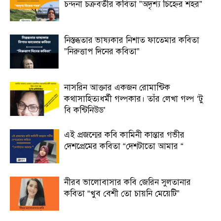
চন্দনা চক্রবর্তীর কবিতা ”অদৃশ্য চিহ্নের শহর”
নিস্তব্ধতার ভাষ্যকার নিশাত ফাতেমার কবিতা
”নিরুত্তাপ দিনের কবিতা”
নাসরিন আক্তার একজন রোমান্টিক
কথাসাহিত্যধর্মী গল্পকার। তাঁর লেখা গল্প ‘টু
বি কন্টিনিউড’
এই প্রজন্মের কবি কামিনী কান্তার গভীর
দেশপ্রেমের কবিতা “দেশটাতো আমার “
নীরব ভালোবাসার কবি জেরিন সুলতানার
কবিতা “খুব বেশী তো চায়নি মেয়েটি”