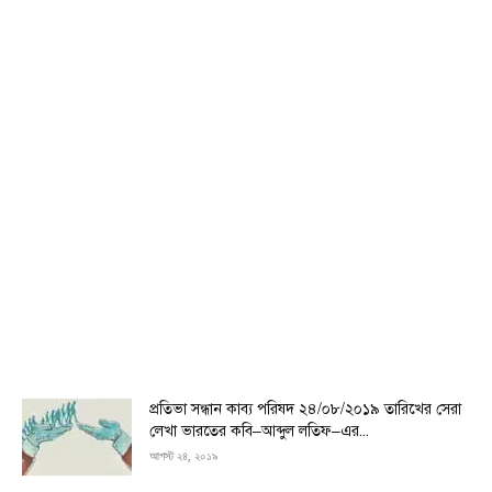
প্রতিভা সন্ধান কাব্য পরিষদ ২৪/০৮/২০১৯ তারিখের সেরা
লেখা ভারতের কবি–আব্দুল লতিফ–এর...
আগস্ট ২৪, ২০১৯