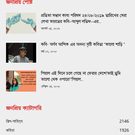
জনপ্রিয় পোষ্ট
প্রতিভা সন্ধান কাব্য পরিষদ ২৪/০৮/২০১৯ তারিখের সেরা
লেখা ভারতের কবি–আব্দুল লতিফ–এর...
আগস্ট ২৪, ২০১৯
কবি- অর্ণব আশিক এর অনন্য সৃষ্টি কবিতা “কালো শাড়ি ”
মার্চ ১৩, ২০২০
পিয়াল এই দিনে চলে গেছে না ফেরার দেশে!ভাই,তুমি
ভালো থেক ওপারে!“পিয়াল...
এপ্রিল ২৪, ২০২০
জনপ্রিয় ক্যাটাগরি
শিল্প-সাহিত্য
2146
কবিতা
1926