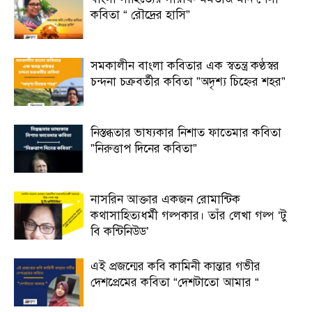
কবিতা “ রৌদ্রের হাসি”
সমকালীন বাংলা কবিতার এক স্বতন্ত্র কণ্ঠস্বর
চন্দনা চক্রবর্তীর কবিতা ”অদৃশ্য চিহ্নের শহর”
নিস্তব্ধতার ভাষ্যকার নিশাত ফাতেমার কবিতা
”নিরুত্তাপ দিনের কবিতা”
নাসরিন আক্তার একজন রোমান্টিক
কথাসাহিত্যধর্মী গল্পকার। তাঁর লেখা গল্প ‘টু
বি কন্টিনিউড’
এই প্রজন্মের কবি কামিনী কান্তার গভীর
দেশপ্রেমের কবিতা “দেশটাতো আমার “