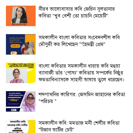
নীরব ভালোবাসার কবি জেরিন সুলতানার
কবিতা “খুব বেশী তো চায়নি মেয়েটি”
সমকালীন বাংলা কবিতার সংবেদনশীল কবি
মৌসুমী কর লিখেছেন ”“হৈমন্তী প্রেম”
বাংলা কবিতার সমকালীন ধারায় কবি মহুয়া
ব্যানার্জী তাঁর ‘পোষ্য’ কবিতায় সম্পর্কের নিষ্ঠুর
ক্ষমতাবিন্যাসকে সাহসী ভাষায় তুলে ধরেছেন।
শব্দগাথনির কারিগর: জেসমিন জাহানের কবিতা
”পরিচয় ”
সমকালীন কবি: মমতাজ মনী শেলীর কবিতা
”উজান ভাটির ঢেউ”