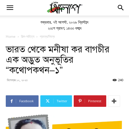
শুক্রবার
,
৭ই আগস্ট, ২০২৬ খ্রিস্টাব্দ
২৩শে শ্রাবণ, ১৪৩৩ বঙ্গাব্দ
Home
শিল্প-সাহিত্য
প্রবন্ধ/নিবন্ধ
ভারত থেকে মনীষা কর বাগচীর
এক অদ্ভুত অনুভূতির
“কথোপকথন–১”
ডিসেম্বর ১০, ২০২৩
240
Facebook
Twitter
Pinterest