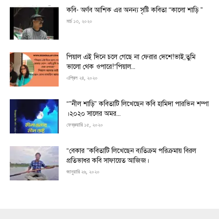
কবি- অর্ণব আশিক এর অনন্য সৃষ্টি কবিতা “কালো শাড়ি ”
মার্চ ১৩, ২০২০
পিয়াল এই দিনে চলে গেছে না ফেরার দেশে!ভাই,তুমি
ভালো থেক ওপারে!“পিয়াল...
এপ্রিল ২৪, ২০২০
“”নীল শাড়ি” কবিতাটি লিখেছেন কবি হামিদা পারভিন শম্পা
।২০২০ সালের অমর...
ফেব্রুয়ারি ১৫, ২০২০
“বেকার ”কবিতাটি লিখেছেন ব্যতিক্রম পরিক্রমায় বিরল
প্রতিভাধর কবি সাফায়েত আজিজ।
জানুয়ারি ২৬, ২০২০