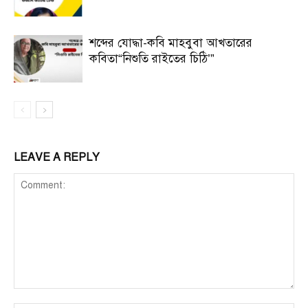
শব্দের যোদ্ধা-কবি মাহবুবা আখতারের
কবিতা“নিশুতি রাইতের চিঠি’”
LEAVE A REPLY