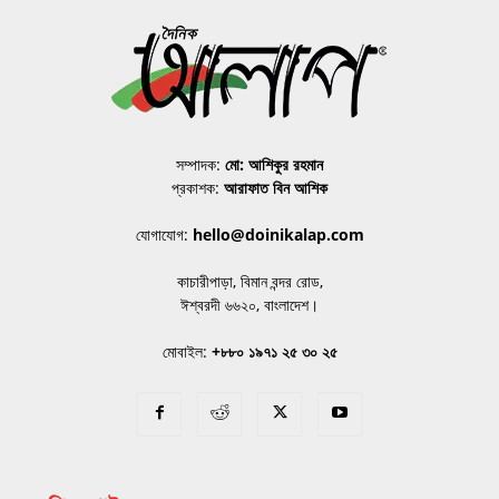
সম্পাদক:
মো: আশিকুর রহমান
প্রকাশক:
আরাফাত বিন আশিক
যোগাযোগ:
hello@doinikalap.com
কাচারীপাড়া, বিমান বন্দর রোড,
ঈশ্বরদী ৬৬২০, বাংলাদেশ।
মোবাইল:
+৮৮০ ১৯৭১ ২৫ ৩০ ২৫