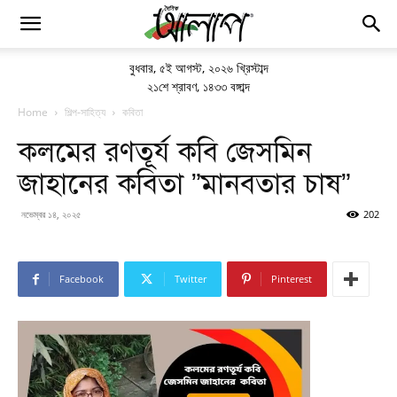
বুধবার
,
৫ই আগস্ট, ২০২৬ খ্রিস্টাব্দ
২১শে শ্রাবণ, ১৪৩৩ বঙ্গাব্দ
Home
শিল্প-সাহিত্য
কবিতা
কলমের রণতূর্য কবি জেসমিন
জাহানের কবিতা ”মানবতার চাষ”
নভেম্বর ১৪, ২০২৫
202
Facebook
Twitter
Pinterest