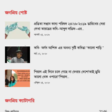
জনপ্রিয় পোষ্ট
প্রতিভা সন্ধান কাব্য পরিষদ ২৪/০৮/২০১৯ তারিখের সেরা
লেখা ভারতের কবি–আব্দুল লতিফ–এর...
আগস্ট ২৪, ২০১৯
কবি- অর্ণব আশিক এর অনন্য সৃষ্টি কবিতা “কালো শাড়ি ”
মার্চ ১৩, ২০২০
পিয়াল এই দিনে চলে গেছে না ফেরার দেশে!ভাই,তুমি
ভালো থেক ওপারে!“পিয়াল...
এপ্রিল ২৪, ২০২০
জনপ্রিয় ক্যাটাগরি
শিল্প-সাহিত্য
2146