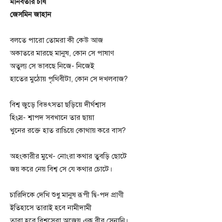
মানবতার চাষ
জেসমিন জাহান
বলতে পারো তোমরা কী কেউ আজ
অকাতরে মারছে মানুষ, কোন সে পাষাণ
অতুল্য সে ভাবছে নিজে- নিজেই
হাতের মুঠোয় পৃথিবীটা, কোন সে দখলবাজ?
বিশ্ব জুড়ে বিভৎসতা ছড়িয়ে দীর্ঘশ্বাস
হিংস্র- শ্বাপদ সবখানে তার ছায়া
খুনের রক্তে হাত রাঙিয়ে কোথায় করে বাস?
অহংকারীর মুখে- নোংরা কথার তুবড়ি ছোটে
জয় করে নেয় বিশ্ব সে যে কথার চোটে।
চারিদিকে দেখি শুধু মানুষ রূপী দ্বি-পদ প্রাণী
ইতিহাসে তারাই হবে নামীদামী
তারা হবে বিশ্বসেরা অজেয় এক বীর সেনানি।