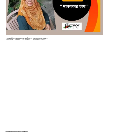
জেসমিন জাহানের কবিতা '' মানবতার চাষ ''