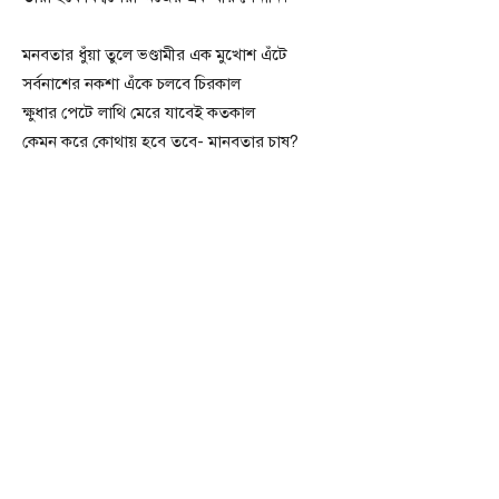
মনবতার ধুঁয়া তুলে ভণ্ডামীর এক মুখোশ এঁটে
সর্বনাশের নকশা এঁকে চলবে চিরকাল
ক্ষুধার পেটে লাথি মেরে যাবেই কতকাল
কেমন করে কোথায় হবে তবে- মানবতার চাষ?