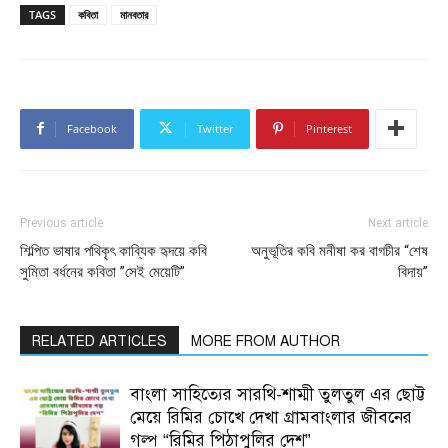
TAGS
কবিতা
মানবতার
Facebook
Twitter
Pinterest
Previous article
Next article
শিল্পিত ভাষার পথিকৃৎ কাব্যিক হৃদয়ে কবি
অনুভূতির কবি মনীষা কর বাগচীর “শেষ
সুমিতা বর্ধনের কবিতা ”সেই মেয়েটি”
বিদায়”
RELATED ARTICLES
MORE FROM AUTHOR
বাংলা সাহিত্যের সারথি-শাম্মী তুলতুল এর ছোট্ট
মেয়ে রিমির চোখে দেখা গ্রামবাংলার জীবনের
গল্প “রিমির পিঠাপুলির দেশ”