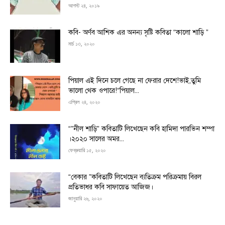
আগস্ট ২৪, ২০১৯
কবি- অর্ণব আশিক এর অনন্য সৃষ্টি কবিতা “কালো শাড়ি ”
মার্চ ১৩, ২০২০
পিয়াল এই দিনে চলে গেছে না ফেরার দেশে!ভাই,তুমি
ভালো থেক ওপারে!“পিয়াল...
এপ্রিল ২৪, ২০২০
“”নীল শাড়ি” কবিতাটি লিখেছেন কবি হামিদা পারভিন শম্পা
।২০২০ সালের অমর...
ফেব্রুয়ারি ১৫, ২০২০
“বেকার ”কবিতাটি লিখেছেন ব্যতিক্রম পরিক্রমায় বিরল
প্রতিভাধর কবি সাফায়েত আজিজ।
জানুয়ারি ২৬, ২০২০