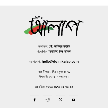
সম্পাদক:
মো: আশিকুর রহমান
প্রকাশক:
আরাফাত বিন আশিক
যোগাযোগ:
hello@doinikalap.com
কাচারীপাড়া, বিমান বন্দর রোড,
ঈশ্বরদী ৬৬২০, বাংলাদেশ।
মোবাইল:
+৮৮০ ১৯৭১ ২৫ ৩০ ২৫