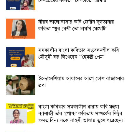
দেশপ্রেমের কবিতা “দেশটাতো আমার “
নীরব ভালোবাসার কবি জেরিন সুলতানার
কবিতা “খুব বেশী তো চায়নি মেয়েটি”
সমকালীন বাংলা কবিতার সংবেদনশীল কবি
মৌসুমী কর লিখেছেন ”“হৈমন্তী প্রেম”
ইন্দোনেশিয়ায় আযানের আগে ঢোল বাজানোর
প্রথা
বাংলা কবিতার সমকালীন ধারায় কবি মহুয়া
ব্যানার্জী তাঁর ‘পোষ্য’ কবিতায় সম্পর্কের নিষ্ঠুর
ক্ষমতাবিন্যাসকে সাহসী ভাষায় তুলে ধরেছেন।