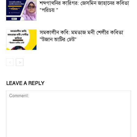
শব্দগাথনির কারিগর: জেসমিন জাহানের কবিতা
”পরিচয় ”
সমকালীন কবি: মমতাজ মনী শেলীর কবিতা
”উজান ভাটির ঢেউ”
LEAVE A REPLY