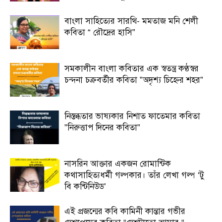
বাংলা সাহিত্যের সারথি- মমতাজ মনি শেলী
কবিতা “ রৌদ্রের হাসি”
সমকালীন বাংলা কবিতার এক স্বতন্ত্র কণ্ঠস্বর
চন্দনা চক্রবর্তীর কবিতা ”অদৃশ্য চিহ্নের শহর”
নিস্তব্ধতার ভাষ্যকার নিশাত ফাতেমার কবিতা
”নিরুত্তাপ দিনের কবিতা”
নাসরিন আক্তার একজন রোমান্টিক
কথাসাহিত্যধর্মী গল্পকার। তাঁর লেখা গল্প ‘টু
বি কন্টিনিউড’
এই প্রজন্মের কবি কামিনী কান্তার গভীর