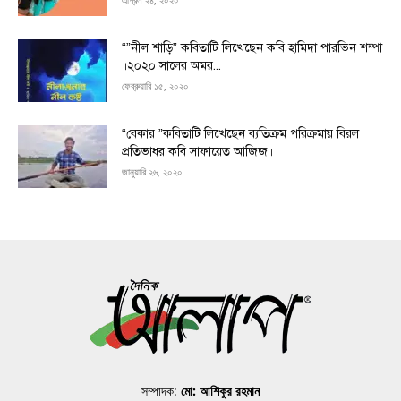
“”নীল শাড়ি” কবিতাটি লিখেছেন কবি হামিদা পারভিন শম্পা
।২০২০ সালের অমর...
ফেব্রুয়ারি ১৫, ২০২০
“বেকার ”কবিতাটি লিখেছেন ব্যতিক্রম পরিক্রমায় বিরল
প্রতিভাধর কবি সাফায়েত আজিজ।
জানুয়ারি ২৬, ২০২০
সম্পাদক:
মো: আশিকুর রহমান