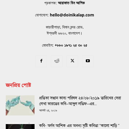
প্রকাশক:
আরাফাত বিন আশিক
যোগাযোগ:
hello@doinikalap.com
কাচারীপাড়া, বিমান বন্দর রোড,
ঈশ্বরদী ৬৬২০, বাংলাদেশ।
মোবাইল:
+৮৮০ ১৯৭১ ২৫ ৩০ ২৫
জনপ্রিয় পোষ্ট
প্রতিভা সন্ধান কাব্য পরিষদ ২৪/০৮/২০১৯ তারিখের সেরা
লেখা ভারতের কবি–আব্দুল লতিফ–এর...
আগস্ট ২৪, ২০১৯
কবি- অর্ণব আশিক এর অনন্য সৃষ্টি কবিতা “কালো শাড়ি ”