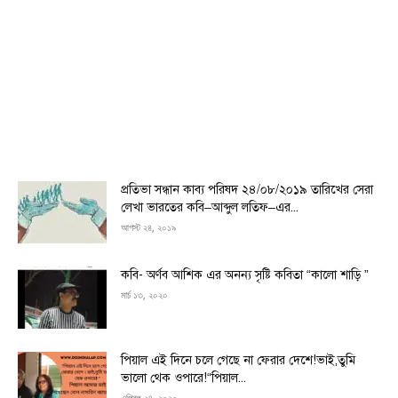
প্রতিভা সন্ধান কাব্য পরিষদ ২৪/০৮/২০১৯ তারিখের সেরা
লেখা ভারতের কবি–আব্দুল লতিফ–এর...
আগস্ট ২৪, ২০১৯
কবি- অর্ণব আশিক এর অনন্য সৃষ্টি কবিতা “কালো শাড়ি ”
মার্চ ১৩, ২০২০
পিয়াল এই দিনে চলে গেছে না ফেরার দেশে!ভাই,তুমি
ভালো থেক ওপারে!“পিয়াল...
এপ্রিল ২৪, ২০২০