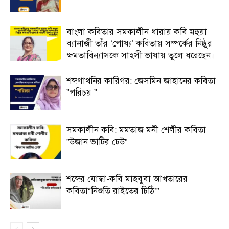
বাংলা কবিতার সমকালীন ধারায় কবি মহুয়া
ব্যানার্জী তাঁর ‘পোষ্য’ কবিতায় সম্পর্কের নিষ্ঠুর
ক্ষমতাবিন্যাসকে সাহসী ভাষায় তুলে ধরেছেন।
শব্দগাথনির কারিগর: জেসমিন জাহানের কবিতা
”পরিচয় ”
সমকালীন কবি: মমতাজ মনী শেলীর কবিতা
”উজান ভাটির ঢেউ”
শব্দের যোদ্ধা-কবি মাহবুবা আখতারের
কবিতা“নিশুতি রাইতের চিঠি’”