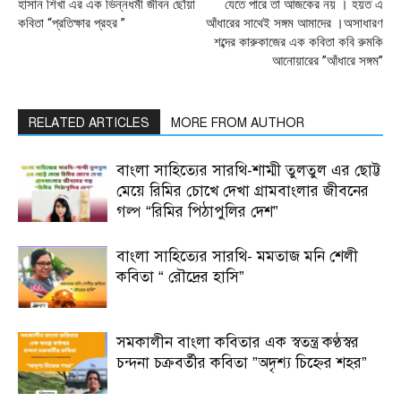
হাসান শিখা এর এক ভিন্নধর্মী জীবন ছোঁয়া
যেতে পারে তা আজকের নয় । হয়ত এ
কবিতা “প্রতিক্ষার প্রহর ”
আঁধারের সাথেই সঙ্গম আমাদের ।অসাধারণ
শব্দের কারুকাজের এক কবিতা কবি রুমকি
আনোয়ারের ”আঁধারে সঙ্গম”
RELATED ARTICLES
MORE FROM AUTHOR
বাংলা সাহিত্যের সারথি-শাম্মী তুলতুল এর ছোট্ট
মেয়ে রিমির চোখে দেখা গ্রামবাংলার জীবনের
গল্প “রিমির পিঠাপুলির দেশ”
বাংলা সাহিত্যের সারথি- মমতাজ মনি শেলী
কবিতা “ রৌদ্রের হাসি”
সমকালীন বাংলা কবিতার এক স্বতন্ত্র কণ্ঠস্বর
চন্দনা চক্রবর্তীর কবিতা ”অদৃশ্য চিহ্নের শহর”