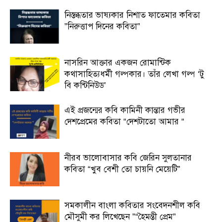
নিস্তব্ধতার ভাষ্যকার নিশাত ফাতেমার কবিতা
”নিরুত্তাপ দিনের কবিতা”
নাসরিন আক্তার একজন রোমান্টিক
কথাসাহিত্যধর্মী গল্পকার। তাঁর লেখা গল্প ‘টু
বি কন্টিনিউড’
এই প্রজন্মের কবি কামিনী কান্তার গভীর
দেশপ্রেমের কবিতা “দেশটাতো আমার “
নীরব ভালোবাসার কবি জেরিন সুলতানার
কবিতা “খুব বেশী তো চায়নি মেয়েটি”
সমকালীন বাংলা কবিতার সংবেদনশীল কবি
মৌসুমী কর লিখেছেন ”“হৈমন্তী প্রেম”