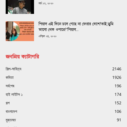
মার্চ ১৩, ২০২০
পিয়াল এই দিনে চলে গেছে না ফেরার দেশে!ভাই,তুমি
ভালো থেক ওপারে!“পিয়াল...
এপ্রিল ২৪, ২০২০
জনপ্রিয় ক্যাটাগরি
শিল্প-সাহিত্য
2146
কবিতা
1926
সর্বশেষ
196
হাই লাইটস ১
174
গল্প
152
বাংলাদেশ
106
মুক্তমত
91