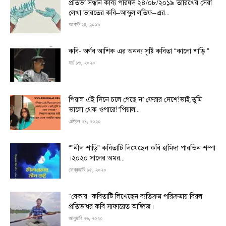
প্রতিভা সন্ধান কাব্য পরিষদ ২৪/০৮/২০১৯ তারিখের সেরা
লেখা ভারতের কবি–আব্দুল লতিফ–এর...
আগস্ট ২৪, ২০১৯
কবি- অর্ণব আশিক এর অনন্য সৃষ্টি কবিতা “কালো শাড়ি ”
মার্চ ১৩, ২০২০
পিয়াল এই দিনে চলে গেছে না ফেরার দেশে!ভাই,তুমি
ভালো থেক ওপারে!“পিয়াল...
এপ্রিল ২৪, ২০২০
“”নীল শাড়ি” কবিতাটি লিখেছেন কবি হামিদা পারভিন শম্পা
।২০২০ সালের অমর...
ফেব্রুয়ারি ১৫, ২০২০
“বেকার ”কবিতাটি লিখেছেন ব্যতিক্রম পরিক্রমায় বিরল
প্রতিভাধর কবি সাফায়েত আজিজ।
জানুয়ারি ২৬, ২০২০