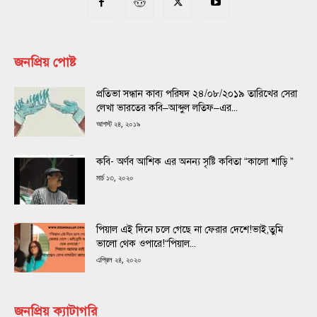
জনপ্রিয় পোষ্ট
প্রতিভা সন্ধান কাব্য পরিষদ ২৪/০৮/২০১৯ তারিখের সেরা
লেখা ভারতের কবি–আব্দুল লতিফ–এর...
আগস্ট ২৪, ২০১৯
কবি- অর্ণব আশিক এর অনন্য সৃষ্টি কবিতা “কালো শাড়ি ”
মার্চ ১৩, ২০২০
পিয়াল এই দিনে চলে গেছে না ফেরার দেশে!ভাই,তুমি
ভালো থেক ওপারে!“পিয়াল...
এপ্রিল ২৪, ২০২০
জনপ্রিয় ক্যাটাগরি