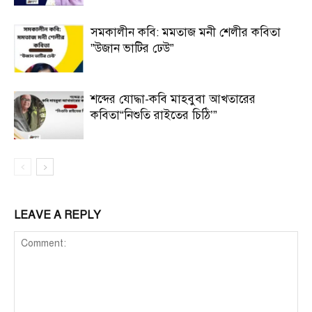
সমকালীন কবি: মমতাজ মনী শেলীর কবিতা
”উজান ভাটির ঢেউ”
শব্দের যোদ্ধা-কবি মাহবুবা আখতারের
কবিতা“নিশুতি রাইতের চিঠি’”
LEAVE A REPLY