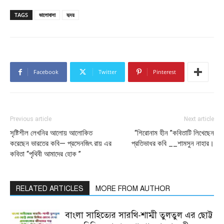
TAGS
ভালোবাসা
হৃদয়
Facebook
Twitter
Pinterest
Previous article
Next article
সৃষ্টিশীল লেখনির আলোয় আলোকিত
“শিরোনাম হীন ”কবিতাটি লিখেছেন
করেছেন ভারতের কবি— প্রসেনজিৎ রায় এর
প্রতিভাধর কবি __শামসুন নাহার।
কবিতা “পৃথিবী আমাদের হোক ”
RELATED ARTICLES
MORE FROM AUTHOR
বাংলা সাহিত্যের সারথি-শাম্মী তুলতুল এর ছোট্ট