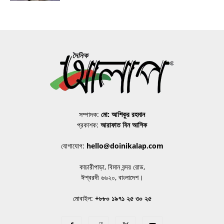
সম্পাদক:
মো: আশিকুর রহমান
প্রকাশক:
আরাফাত বিন আশিক
যোগাযোগ:
hello@doinikalap.com
কাচারীপাড়া, বিমান বন্দর রোড,
ঈশ্বরদী ৬৬২০, বাংলাদেশ।
মোবাইল:
+৮৮০ ১৯৭১ ২৫ ৩০ ২৫