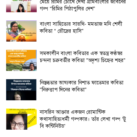
মেয়ে রিমির চোখে দেখা গ্রামবাংলার জীবনের
গল্প “রিমির পিঠাপুলির দেশ”
বাংলা সাহিত্যের সারথি- মমতাজ মনি শেলী
কবিতা “ রৌদ্রের হাসি”
সমকালীন বাংলা কবিতার এক স্বতন্ত্র কণ্ঠস্বর
চন্দনা চক্রবর্তীর কবিতা ”অদৃশ্য চিহ্নের শহর”
নিস্তব্ধতার ভাষ্যকার নিশাত ফাতেমার কবিতা
”নিরুত্তাপ দিনের কবিতা”
নাসরিন আক্তার একজন রোমান্টিক
কথাসাহিত্যধর্মী গল্পকার। তাঁর লেখা গল্প ‘টু
বি কন্টিনিউড’