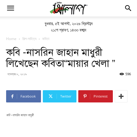
বুধবার
,
৫ই আগস্ট, ২০২৬ খ্রিস্টাব্দ
২১শে শ্রাবণ, ১৪৩৩ বঙ্গাব্দ
Home
শিল্প-সাহিত্য
কবিতা
কবি -নাসরিন জাহান মাধুরী
লিখেছেন কবিতা“মায়ার খেলা ”
নভেম্বর ৮, ২০১৯
596
Facebook
Twitter
Pinterest
কবি -নাসরিন জাহান মাধুরী