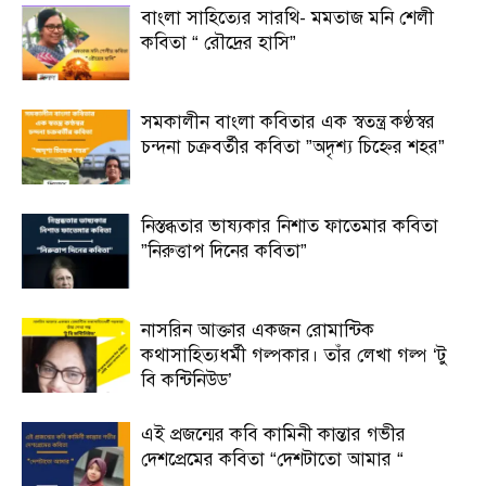
বাংলা সাহিত্যের সারথি- মমতাজ মনি শেলী
কবিতা “ রৌদ্রের হাসি”
সমকালীন বাংলা কবিতার এক স্বতন্ত্র কণ্ঠস্বর
চন্দনা চক্রবর্তীর কবিতা ”অদৃশ্য চিহ্নের শহর”
নিস্তব্ধতার ভাষ্যকার নিশাত ফাতেমার কবিতা
”নিরুত্তাপ দিনের কবিতা”
নাসরিন আক্তার একজন রোমান্টিক
কথাসাহিত্যধর্মী গল্পকার। তাঁর লেখা গল্প ‘টু
বি কন্টিনিউড’
এই প্রজন্মের কবি কামিনী কান্তার গভীর
দেশপ্রেমের কবিতা “দেশটাতো আমার “