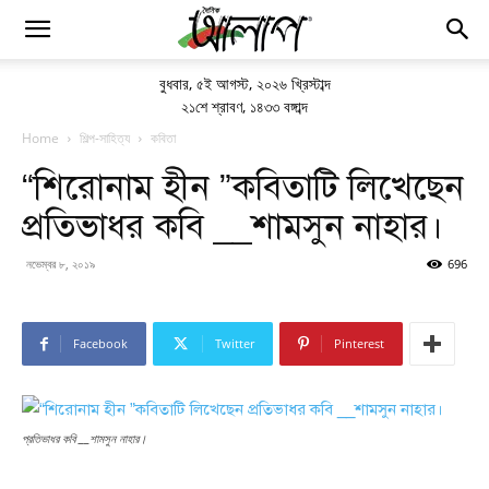
বুধবার
,
৫ই আগস্ট, ২০২৬ খ্রিস্টাব্দ
২১শে শ্রাবণ, ১৪৩৩ বঙ্গাব্দ
Home
শিল্প-সাহিত্য
কবিতা
“শিরোনাম হীন ”কবিতাটি লিখেছেন
প্রতিভাধর কবি __শামসুন নাহার।
নভেম্বর ৮, ২০১৯
696
Facebook
Twitter
Pinterest
প্রতিভাধর কবি __শামসুন নাহার।