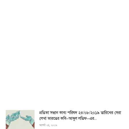
প্রতিভা সন্ধান কাব্য পরিষদ ২৪/০৮/২০১৯ তারিখের সেরা
লেখা ভারতের কবি–আব্দুল লতিফ–এর...
আগস্ট ২৪, ২০১৯