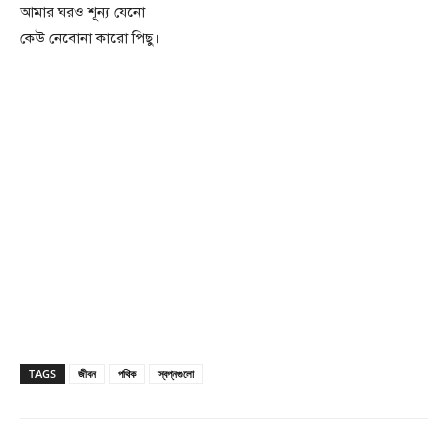
আমার ঘরও শূন্য যেনো
কেউ নেবোনা কারো পিছু।
TAGS
জীবন
পথিক
স্বপ্নগুলো