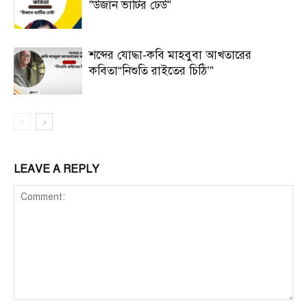
”উজান ভাটির ঢেউ”
শব্দের যোদ্ধা-কবি মাহবুবা আখতারের
কবিতা“নিশুতি রাইতের চিঠি’”
LEAVE A REPLY