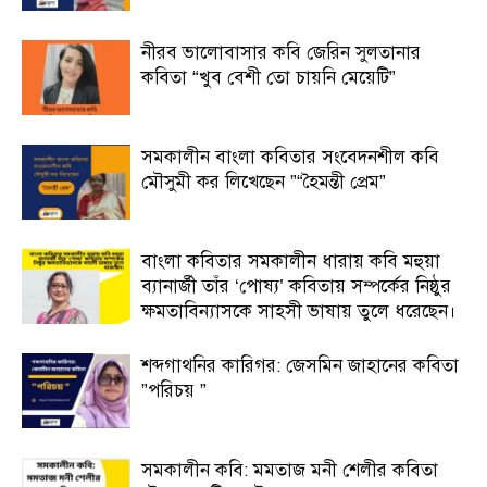
নীরব ভালোবাসার কবি জেরিন সুলতানার
কবিতা “খুব বেশী তো চায়নি মেয়েটি”
সমকালীন বাংলা কবিতার সংবেদনশীল কবি
মৌসুমী কর লিখেছেন ”“হৈমন্তী প্রেম”
বাংলা কবিতার সমকালীন ধারায় কবি মহুয়া
ব্যানার্জী তাঁর ‘পোষ্য’ কবিতায় সম্পর্কের নিষ্ঠুর
ক্ষমতাবিন্যাসকে সাহসী ভাষায় তুলে ধরেছেন।
শব্দগাথনির কারিগর: জেসমিন জাহানের কবিতা
”পরিচয় ”
সমকালীন কবি: মমতাজ মনী শেলীর কবিতা