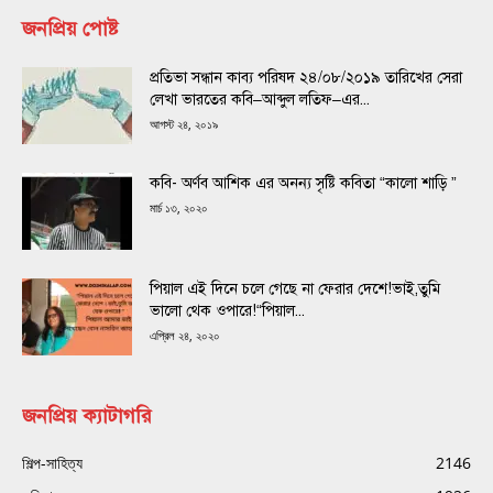
জনপ্রিয় পোষ্ট
প্রতিভা সন্ধান কাব্য পরিষদ ২৪/০৮/২০১৯ তারিখের সেরা
লেখা ভারতের কবি–আব্দুল লতিফ–এর...
আগস্ট ২৪, ২০১৯
কবি- অর্ণব আশিক এর অনন্য সৃষ্টি কবিতা “কালো শাড়ি ”
মার্চ ১৩, ২০২০
পিয়াল এই দিনে চলে গেছে না ফেরার দেশে!ভাই,তুমি
ভালো থেক ওপারে!“পিয়াল...
এপ্রিল ২৪, ২০২০
জনপ্রিয় ক্যাটাগরি
শিল্প-সাহিত্য
2146