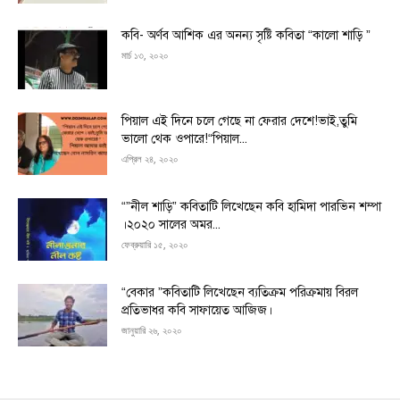
কবি- অর্ণব আশিক এর অনন্য সৃষ্টি কবিতা “কালো শাড়ি ”
মার্চ ১৩, ২০২০
পিয়াল এই দিনে চলে গেছে না ফেরার দেশে!ভাই,তুমি
ভালো থেক ওপারে!“পিয়াল...
এপ্রিল ২৪, ২০২০
“”নীল শাড়ি” কবিতাটি লিখেছেন কবি হামিদা পারভিন শম্পা
।২০২০ সালের অমর...
ফেব্রুয়ারি ১৫, ২০২০
“বেকার ”কবিতাটি লিখেছেন ব্যতিক্রম পরিক্রমায় বিরল
প্রতিভাধর কবি সাফায়েত আজিজ।
জানুয়ারি ২৬, ২০২০