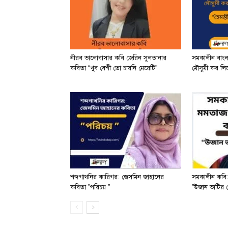
নীরব ভালোবাসার কবি জেরিন সুলতানার
সমকালীন বাং
কবিতা “খুব বেশী তো চায়নি মেয়েটি”
মৌসুমী কর লিখে
শব্দগাথনির কারিগর: জেসমিন জাহানের
সমকালীন কবি:
কবিতা ”পরিচয় ”
”উজান ভাটির 