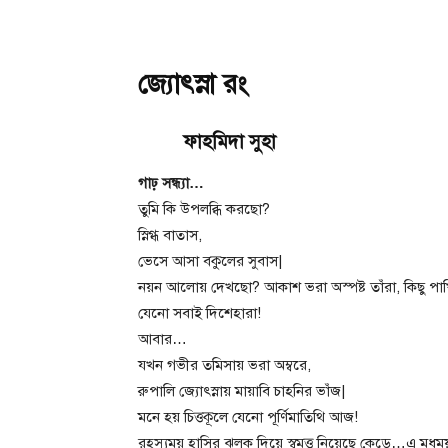
জ্যোৎস্না রং
ফাহমিদা সুহা
গাঢ় সন্ধ্যা…
তুমি কি উপলব্ধি করছো?
স্নিগ্ধ বাতাস,
ভেসে আসা বকুলের সুবাস|
নয়ন আলোয় দেখছো? আকাশ ভরা অস্পষ্ট তাঁরা, কিছু পা
যেনো সবাই দিশেহারা!
আবার…
যখন গভীর তমিসায় ভরা অম্বরে,
রুপালি জ্যোৎস্নায় মায়াবি চাহনির ভাঁজ|
মনে হয় চিত্তকূলে যেনো পূর্ণিমাতিথি আজ!
রহস্যময় হাসির ঝলক দিয়ে স্বমত্ত নিয়েছে কেড়ে…এ মধুময়