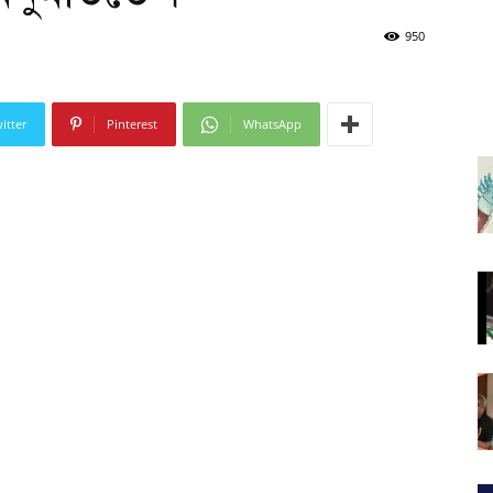
950
itter
Pinterest
WhatsApp