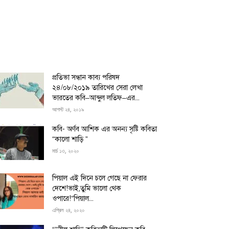
প্রতিভা সন্ধান কাব্য পরিষদ
২৪/০৮/২০১৯ তারিখের সেরা লেখা
ভারতের কবি–আব্দুল লতিফ–এর...
আগস্ট ২৪, ২০১৯
কবি- অর্ণব আশিক এর অনন্য সৃষ্টি কবিতা
“কালো শাড়ি ”
মার্চ ১৩, ২০২০
পিয়াল এই দিনে চলে গেছে না ফেরার
দেশে!ভাই,তুমি ভালো থেক
ওপারে!“পিয়াল...
এপ্রিল ২৪, ২০২০