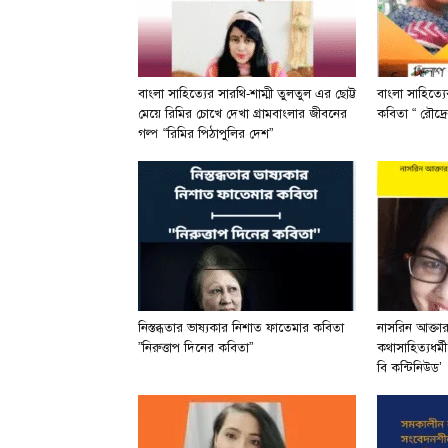
বাংলা সাহিত্যের সারথি-শাম্মী তুলতুল এর ছোট্ট
বাংলা সাহিত্য
মেয়ে রিমির চোখে দেখা গ্রামবাংলার জীবনের
কবিতা “ রৌদ্রে
গল্প “রিমির পিঠাপুলির দেশ”
নিস্তব্ধতার ভাষ্যকার নিশাত ফাতেমার কবিতা
নাসরিন আক্তা
”নিরুত্তাপ দিনের কবিতা”
কথাসাহিত্যধর্ম
বি কন্টিনিউড’