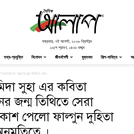
Doinik
Alap
শুক্রবার
,
৭ই আগস্ট, ২০২৬ খ্রিস্টাব্দ
২৩শে শ্রাবণ, ১৪৩৩ বঙ্গাব্দ
তথ্য-প্রযুক্তি
বিনোদন
জীবনশৈলী
মুক্তমত
শিল্প-সাহিত্য
আ
জ্যোৎস্না রং” ফাল্গুনের জন্ম তিথিতে সেরা...
মিদা সুহা এর কবিতা
ুনের জন্ম তিথিতে সেরা
কাশ পেলো ফাল্গুন দুহিতা
নুমতিতে ।