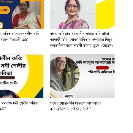
লা কবিতার সংবেদনশীল কবি
বাংলা কবিতার সমকালীন ধারায় কবি মহুয়া
ছেন ”“হৈমন্তী প্রেম”
ব্যানার্জী তাঁর ‘পোষ্য’ কবিতায় সম্পর্কের নিষ্ঠুর
ক্ষমতাবিন্যাসকে সাহসী ভাষায় তুলে ধরেছেন।
 মমতাজ মনী শেলীর কবিতা
শব্দের যোদ্ধা-কবি মাহবুবা আখতারের
ঢেউ”
কবিতা“নিশুতি রাইতের চিঠি’”