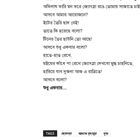
অভিলাষ ভারি মন ভরে জ্যোৎস্না রঙে তোমায় সাজাতে চাই
আসবে আমার আয়োজনে?
ইটের তৈরি ছাদ নেই!
তাতে কি হয়েছে বলো?
টিনের তৈর ছাউনি তো আছে!
আসবে শুধু একবার বলো?
হাতে-হাত রেখে,
মইয়ের কাঁধে পা রেখে জ্যোৎস্না দেখবো মুগ্ধ চাহনিতে,
হারিয়ে যাব দুজনা আজ এ রাত্রিতে!
আসবে বলো?
শুধু একবার…
TAGS
জ্যোৎস্না
ফাল্গুনের কৃষ্ণচূড়া
মুগ্ধ