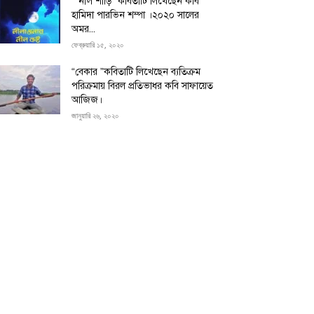
“”নীল শাড়ি” কবিতাটি লিখেছেন কবি
হামিদা পারভিন শম্পা ।২০২০ সালের
অমর...
ফেব্রুয়ারি ১৫, ২০২০
“বেকার ”কবিতাটি লিখেছেন ব্যতিক্রম
পরিক্রমায় বিরল প্রতিভাধর কবি সাফায়েত
আজিজ।
জানুয়ারি ২৬, ২০২০