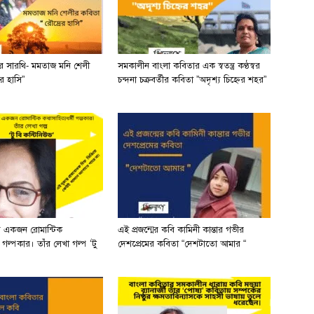
ের সারথি- মমতাজ মনি শেলী
সমকালীন বাংলা কবিতার এক স্বতন্ত্র কণ্ঠস্বর
র হাসি”
চন্দনা চক্রবর্তীর কবিতা ”অদৃশ্য চিহ্নের শহর”
র একজন রোমান্টিক
এই প্রজন্মের কবি কামিনী কান্তার গভীর
ী গল্পকার। তাঁর লেখা গল্প ‘টু
দেশপ্রেমের কবিতা “দেশটাতো আমার “