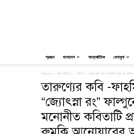
প্রচ্ছদ
বাংলাদেশ
আন্তর্জাতিক
খেলাধুলা
Home
শিল্প-সাহিত্য
কবিতা
তারুণ্যের কবি -ফাহমিদা সুহা এর কবিতা “
তারুণ্যের কবি -ফাহ
“জ্যোৎস্না রং” ফাল্গ
মনোনীত কবিতাটি প্র
রুমকি আনোয়ারের অ