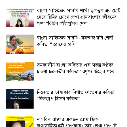
বাংলা সাহিত্যের সারথি-শাম্মী তুলতুল এর ছোট্ট
মেয়ে রিমির চোখে দেখা গ্রামবাংলার জীবনের
গল্প “রিমির পিঠাপুলির দেশ”
বাংলা সাহিত্যের সারথি- মমতাজ মনি শেলী
কবিতা “ রৌদ্রের হাসি”
সমকালীন বাংলা কবিতার এক স্বতন্ত্র কণ্ঠস্বর
চন্দনা চক্রবর্তীর কবিতা ”অদৃশ্য চিহ্নের শহর”
নিস্তব্ধতার ভাষ্যকার নিশাত ফাতেমার কবিতা
”নিরুত্তাপ দিনের কবিতা”
নাসরিন আক্তার একজন রোমান্টিক
কথাসাহিত্যধর্মী গল্পকার। তাঁর লেখা গল্প ‘টু