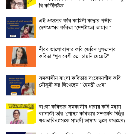
বি কন্টিনিউড’
এই প্রজন্মের কবি কামিনী কান্তার গভীর
দেশপ্রেমের কবিতা “দেশটাতো আমার “
নীরব ভালোবাসার কবি জেরিন সুলতানার
কবিতা “খুব বেশী তো চায়নি মেয়েটি”
সমকালীন বাংলা কবিতার সংবেদনশীল কবি
মৌসুমী কর লিখেছেন ”“হৈমন্তী প্রেম”
বাংলা কবিতার সমকালীন ধারায় কবি মহুয়া
ব্যানার্জী তাঁর ‘পোষ্য’ কবিতায় সম্পর্কের নিষ্ঠুর
ক্ষমতাবিন্যাসকে সাহসী ভাষায় তুলে ধরেছেন।