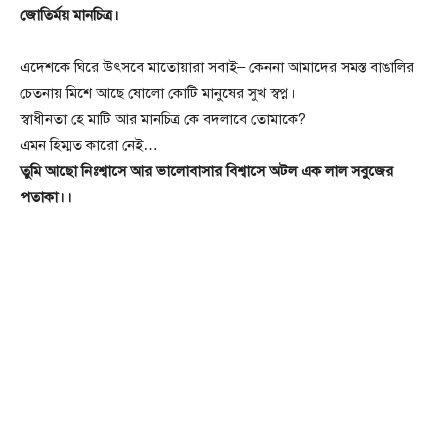
জোতির্ময় মানচিত্র।
এদেশকে ঘিরে উৎসবে মাতোয়ারা সবাই– কেননা আমাদের সমস্ত বাঙালির
চেতনায় মিশে আছে ষোলো কোটি মানুষের সুখ স্বপ্ন।
স্বাধীনতা হে মাটি আর মানচিত্র কে বদলাবে তোমাকে?
এমন হিম্মত কারো নেই…
তুমি আছো নিঃশ্বাসে আর ভালোবাসার বিশ্বাসে অটল এক লাল সবুজের
পতাকা।।