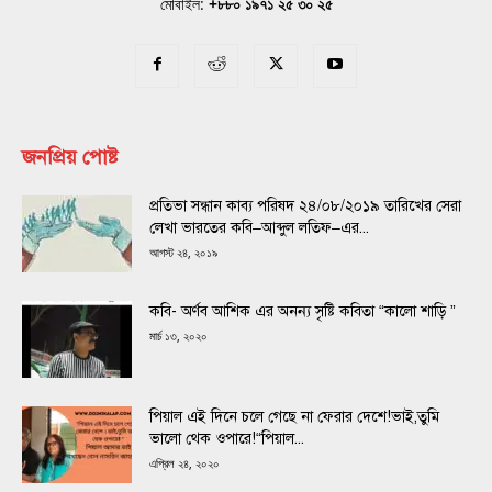
মোবাইল:
+৮৮০ ১৯৭১ ২৫ ৩০ ২৫
জনপ্রিয় পোষ্ট
প্রতিভা সন্ধান কাব্য পরিষদ ২৪/০৮/২০১৯ তারিখের সেরা
লেখা ভারতের কবি–আব্দুল লতিফ–এর...
আগস্ট ২৪, ২০১৯
কবি- অর্ণব আশিক এর অনন্য সৃষ্টি কবিতা “কালো শাড়ি ”
মার্চ ১৩, ২০২০
পিয়াল এই দিনে চলে গেছে না ফেরার দেশে!ভাই,তুমি
ভালো থেক ওপারে!“পিয়াল...
এপ্রিল ২৪, ২০২০