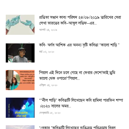
প্রতিভা সন্ধান কাব্য পরিষদ ২৪/০৮/২০১৯ তারিখের সেরা
লেখা ভারতের কবি–আব্দুল লতিফ–এর...
আগস্ট ২৪, ২০১৯
কবি- অর্ণব আশিক এর অনন্য সৃষ্টি কবিতা “কালো শাড়ি ”
মার্চ ১৩, ২০২০
পিয়াল এই দিনে চলে গেছে না ফেরার দেশে!ভাই,তুমি
ভালো থেক ওপারে!“পিয়াল...
এপ্রিল ২৪, ২০২০
“”নীল শাড়ি” কবিতাটি লিখেছেন কবি হামিদা পারভিন শম্পা
।২০২০ সালের অমর...
ফেব্রুয়ারি ১৫, ২০২০
“বেকার ”কবিতাটি লিখেছেন ব্যতিক্রম পরিক্রমায় বিরল