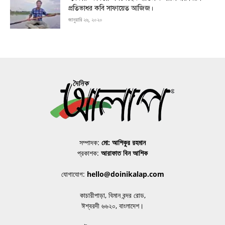
প্রতিভাধর কবি সাফায়েত আজিজ।
জানুয়ারি ২৬, ২০২০
সম্পাদক:
মো: আশিকুর রহমান
প্রকাশক:
আরাফাত বিন আশিক
যোগাযোগ:
hello@doinikalap.com
কাচারীপাড়া, বিমান বন্দর রোড,
ঈশ্বরদী ৬৬২০, বাংলাদেশ।