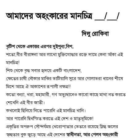
আমাদের অহংকারের মানচিত্র __/__/
দিলু রোকিবা
বৃটিশ থেকে একাত্তর এরপর দুইশূন্য,বিশ,
শতো,বীর বীরাঙ্গনা আর লাখো মুক্তিযোদ্ধার রক্তে দামে কেনা আঁকা এই
মানচিত্র!
শিশু থেকে বৃদ্ধ সবার হৃদয়ে একটি বাংলাদেশ,
ক্ষেতের চাষী নৌকার মাঝির ভাটিয়ালি সুরে আর গোলাভরা ধানের শীষে
মিশে আছে ঐ আকাশের রূপালী নক্ষত্র!!
কতো বন্যা, খরা, মহামারী, গণ অভ্যুত্থানেও কারো কাছে মাথা নত করতে
শেখেনি এই বীর জাতী।
কখনোই ছিনিয়ে নিতে পারেনি এই মানচিত্র খানি।
আর পারেনি দ্বিখন্ডিত করতে এই দেশ ও মাতৃভূমিকে!
প্রকৃতির অপরুপ সৌন্দর্যময় খেরোপাতার ভেতরে রয়েছে স্নিগ্ধ জলের
স্বচ্ছতার বুক জুড়ে আছে এই দেশের
স্বাধীনতা, আর পেলব অহংকারী