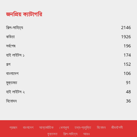
জনপ্রিয় ক্যাটাগরি
শিল্প-সাহিত্য
2146
কবিতা
1926
সর্বশেষ
196
হাই লাইটস ১
174
গল্প
152
বাংলাদেশ
106
মুক্তমত
91
হাই লাইটস ২
48
বিনোদন
36
প্রচ্ছদ
বাংলাদেশ
আন্তর্জাতিক
খেলাধুলা
তথ্য-প্রযুক্তি
বিনোদন
জীবনশৈলী
মুক্তমত
শিল্প-সাহিত্য
আরও