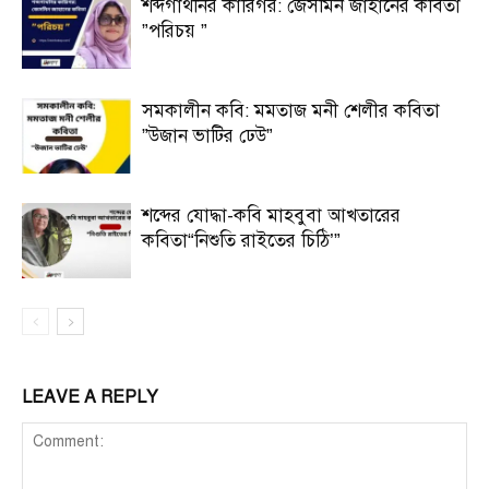
শব্দগাথনির কারিগর: জেসমিন জাহানের কবিতা
”পরিচয় ”
সমকালীন কবি: মমতাজ মনী শেলীর কবিতা
”উজান ভাটির ঢেউ”
শব্দের যোদ্ধা-কবি মাহবুবা আখতারের
কবিতা“নিশুতি রাইতের চিঠি’”
LEAVE A REPLY