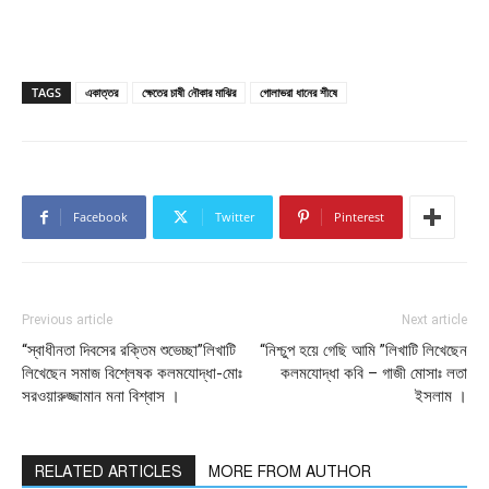
TAGS
একাত্তর
ক্ষেতের চাষী নৌকার মাঝির
গোলাভরা ধানের শীষে
Facebook
Twitter
Pinterest
Previous article
Next article
“স্বাধীনতা দিবসের রক্তিম শুভেচ্ছা”লিখাটি
“নিশ্চুপ হয়ে গেছি আমি ”লিখাটি লিখেছেন
লিখেছেন সমাজ বিশ্লেষক কলমযোদ্ধা-মোঃ
কলমযোদ্ধা কবি – গাজী মোসাঃ লতা
সরওয়ারুজ্জামান মনা বিশ্বাস ।
ইসলাম ।
RELATED ARTICLES
MORE FROM AUTHOR