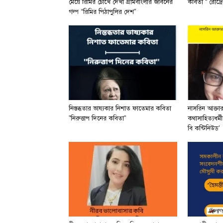
মেয়ে রিমির চোখে দেখা গ্রামবাংলার জীবনের
কবিতা “ রৌদ্রে
গল্প “রিমির পিঠাপুলির দেশ”
নিস্তব্ধতার ভাষ্যকার নিশাত ফাতেমার কবিতা
নাসরিন আক্তা
”নিরুত্তাপ দিনের কবিতা”
কথাসাহিত্যধর্ম
বি কন্টিনিউড’