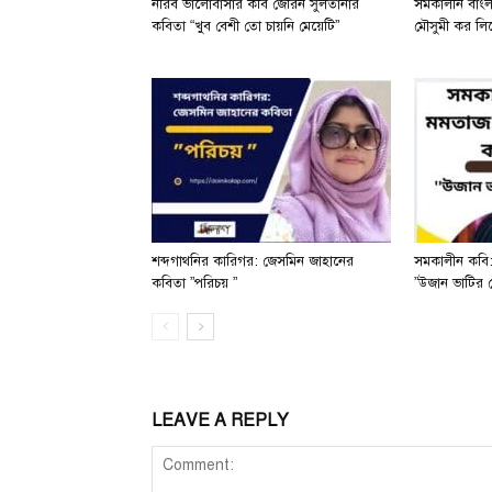
নীরব ভালোবাসার কবি জেরিন সুলতানার
সমকালীন বাং
কবিতা “খুব বেশী তো চায়নি মেয়েটি”
মৌসুমী কর লিখে
শব্দগাথনির কারিগর: জেসমিন জাহানের
সমকালীন কবি:
কবিতা ”পরিচয় ”
”উজান ভাটির 
LEAVE A REPLY