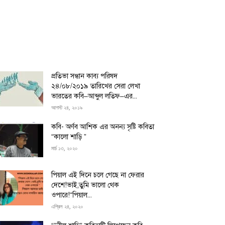
প্রতিভা সন্ধান কাব্য পরিষদ
২৪/০৮/২০১৯ তারিখের সেরা লেখা
ভারতের কবি–আব্দুল লতিফ–এর...
আগস্ট ২৪, ২০১৯
কবি- অর্ণব আশিক এর অনন্য সৃষ্টি কবিতা
“কালো শাড়ি ”
মার্চ ১৩, ২০২০
পিয়াল এই দিনে চলে গেছে না ফেরার
দেশে!ভাই,তুমি ভালো থেক
ওপারে!“পিয়াল...
এপ্রিল ২৪, ২০২০