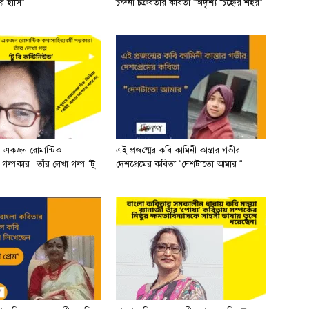
র হাসি”
চন্দনা চক্রবর্তীর কবিতা ”অদৃশ্য চিহ্নের শহর”
র একজন রোমান্টিক
এই প্রজন্মের কবি কামিনী কান্তার গভীর
ী গল্পকার। তাঁর লেখা গল্প ‘টু
দেশপ্রেমের কবিতা “দেশটাতো আমার “