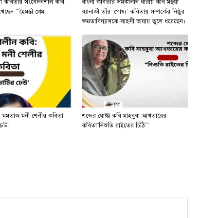
লা কবিতার সংবেদনশীল কবি
বাংলা কবিতার সমকালীন ধারায় কবি মহুয়া
ছেন ”“হৈমন্তী প্রেম”
ব্যানার্জী তাঁর ‘পোষ্য’ কবিতায় সম্পর্কের নিষ্ঠুর
ক্ষমতাবিন্যাসকে সাহসী ভাষায় তুলে ধরেছেন।
 মমতাজ মনী শেলীর কবিতা
শব্দের যোদ্ধা-কবি মাহবুবা আখতারের
ঢেউ”
কবিতা“নিশুতি রাইতের চিঠি’”