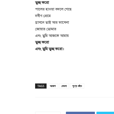
তুচ্ছ করো
পালের হাওয়া বদলে গেছে
নবীণ প্রেমে
প্লাবনে তাই আর ভাসেনা
জোয়ার তোমার
এবং তুমি আজকে আমায়
তুচ্ছ করো
এবং তুমি তুচ্ছ করো।
TAGS
আকাশ
মেঘলা
শূণ্যে কাঁদে