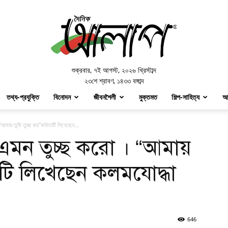
Doinik
Alap
শুক্রবার
,
৭ই আগস্ট, ২০২৬ খ্রিস্টাব্দ
২৩শে শ্রাবণ, ১৪৩৩ বঙ্গাব্দ
তথ্য-প্রযুক্তি
বিনোদন
জীবনশৈলী
মুক্তমত
শিল্প-সাহিত্য
আ
মায় তুমি তুচ্ছ কর”কবিতাটি লিখেছেন...
মন তুচ্ছ করো । “আমায়
াটি লিখেছেন কলমযোদ্ধা
646