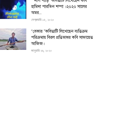
“”নীল শাড়ি” কবিতাটি লিখেছেন কবি
হামিদা পারভিন শম্পা ।২০২০ সালের
অমর...
ফেব্রুয়ারি ১৫, ২০২০
“বেকার ”কবিতাটি লিখেছেন ব্যতিক্রম
পরিক্রমায় বিরল প্রতিভাধর কবি সাফায়েত
আজিজ।
জানুয়ারি ২৬, ২০২০