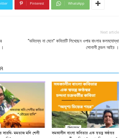
itter
Pinterest
WhatsApp
Next article
ের
“ভবিতব্য না মেনে” কবিতাটি লিখেছেন ওপার বাংলার কলমযোদ্ধা
থ ।
সোনালী মন্ডল আইচ ।
OR
ের সারথি- মমতাজ মনি শেলী
সমকালীন বাংলা কবিতার এক স্বতন্ত্র কণ্ঠস্বর