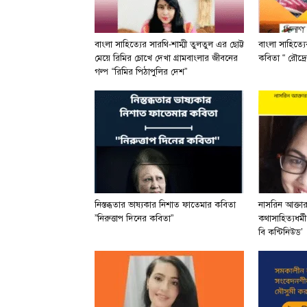
বাংলা সাহিত্যের সারথি-শাম্মী তুলতুল এর ছোট্ট
বাংলা সাহিত্য
মেয়ে রিমির চোখে দেখা গ্রামবাংলার জীবনের
কবিতা “ রৌদ্রে
গল্প “রিমির পিঠাপুলির দেশ”
নিস্তব্ধতার ভাষ্যকার নিশাত ফাতেমার কবিতা
নাসরিন আক্তা
”নিরুত্তাপ দিনের কবিতা”
কথাসাহিত্যধর্ম
বি কন্টিনিউড’