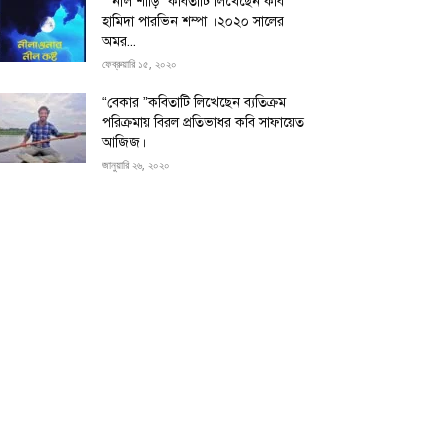
“”নীল শাড়ি” কবিতাটি লিখেছেন কবি
হামিদা পারভিন শম্পা ।২০২০ সালের
অমর...
ফেব্রুয়ারি ১৫, ২০২০
“বেকার ”কবিতাটি লিখেছেন ব্যতিক্রম
পরিক্রমায় বিরল প্রতিভাধর কবি সাফায়েত
আজিজ।
জানুয়ারি ২৬, ২০২০