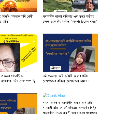
ের সারথি- মমতাজ মনি শেলী
সমকালীন বাংলা কবিতার এক স্বতন্ত্র কণ্ঠস্বর
র হাসি”
চন্দনা চক্রবর্তীর কবিতা ”অদৃশ্য চিহ্নের শহর”
র একজন রোমান্টিক
এই প্রজন্মের কবি কামিনী কান্তার গভীর
ী গল্পকার। তাঁর লেখা গল্প ‘টু
দেশপ্রেমের কবিতা “দেশটাতো আমার “
বাংলা কবিতার সমকালীন ধারায় কবি মহুয়া
ব্যানার্জী তাঁর ‘পোষ্য’ কবিতায় সম্পর্কের নিষ্ঠুর
ক্ষমতাবিন্যাসকে সাহসী ভাষায় তুলে ধরেছেন।