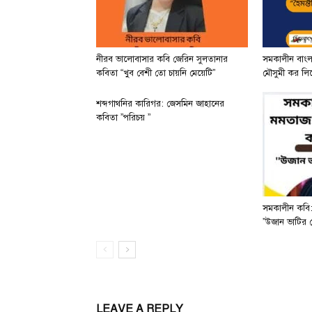
নীরব ভালোবাসার কবি জেরিন সুলতানার
সমকালীন বাং
কবিতা “খুব বেশী তো চায়নি মেয়েটি”
মৌসুমী কর লিখে
শব্দগাথনির কারিগর: জেসমিন জাহানের
কবিতা ”পরিচয় ”
সমকালীন কবি:
”উজান ভাটির 
LEAVE A REPLY