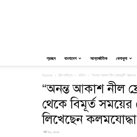
প্রচ্ছদ
বাংলাদেশ
আন্তর্জাতিক
খেলাধুলা
Home
শিল্প-সাহিত্য
কবিতা
“অনন্ত আকাশ নীল ফ্রেমবন্দি” ফাল্গুন
“অনন্ত আকাশ নীল ফ্র
থেকে বিমূর্ত সময়ে
লিখেছেন কলমযোদ্ধা
মার্চ ৩১, ২০২০