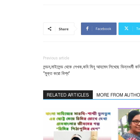
Facebook
Tw
Share
Previous article
লন্ডন,মাইলেন্ড থেকে লেখক,কবি মিনু আহমেদ লিখেছে ভিন্নধর্মী কব
“মুক্ত করো বিশ্ব”
RELATED ARTICLES
MORE FROM AUTH