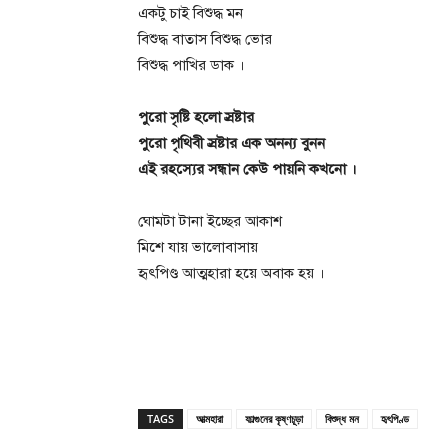
একটু চাই বিশুদ্ধ মন
বিশুদ্ধ বাতাস বিশুদ্ধ ভোর
বিশুদ্ধ পাখির ডাক ।
পুরো সৃষ্টি হলো স্রষ্টার
পুরো পৃথিবী স্রষ্টার এক অনন্য বুনন
এই রহস্যের সন্ধান কেউ পায়নি কখনো ।
ঘোমটা টানা ইচ্ছের আকাশ
মিশে যায় ভালোবাসায়
হৃৎপিণ্ড আত্মহারা হয়ে অবাক হয় ।
TAGS
আত্মহারা
ফাল্গুনের কৃষ্ণচূড়া
বিশুদ্ধ মন
হৃৎপিণ্ড