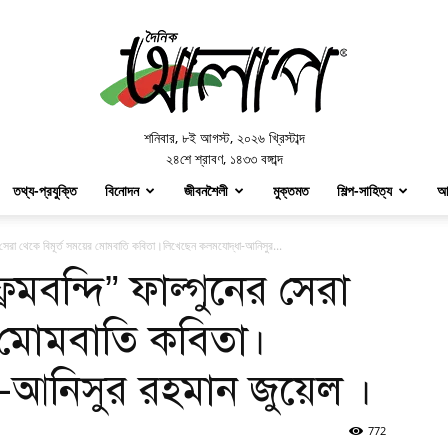
Doinik
Alap
শনিবার
,
৮ই আগস্ট, ২০২৬ খ্রিস্টাব্দ
২৪শে শ্রাবণ, ১৪৩৩ বঙ্গাব্দ
তথ্য-প্রযুক্তি
বিনোদন
জীবনশৈলী
মুক্তমত
শিল্প-সাহিত্য
আ
ের সেরা থেকে বিমূর্ত সময়ের মোমবাতি কবিতা।লিখেছেন কলমযোদ্ধা-আনিসুর...
েমবন্দি” ফাল্গুনের সেরা
র মোমবাতি কবিতা।
-আনিসুর রহমান জুয়েল ।
772