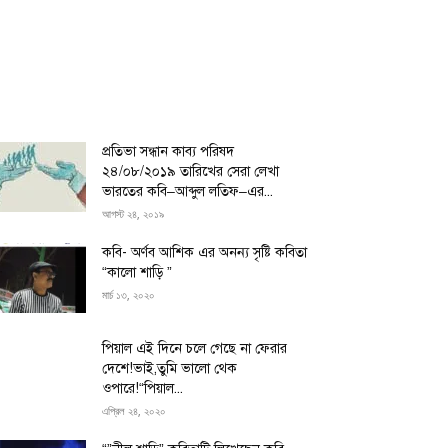
প্রতিভা সন্ধান কাব্য পরিষদ
২৪/০৮/২০১৯ তারিখের সেরা লেখা
ভারতের কবি–আব্দুল লতিফ–এর...
আগস্ট ২৪, ২০১৯
কবি- অর্ণব আশিক এর অনন্য সৃষ্টি কবিতা
“কালো শাড়ি ”
মার্চ ১৩, ২০২০
পিয়াল এই দিনে চলে গেছে না ফেরার
দেশে!ভাই,তুমি ভালো থেক
ওপারে!“পিয়াল...
এপ্রিল ২৪, ২০২০