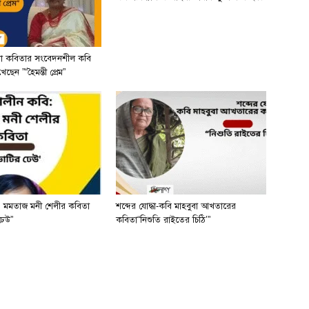
লা কবিতার সংবেদনশীল কবি
ছেন ”“হৈমন্তী প্রেম”
 মমতাজ মনী শেলীর কবিতা
শব্দের যোদ্ধা-কবি মাহবুবা আখতারের
ঢেউ”
কবিতা“নিশুতি রাইতের চিঠি’”