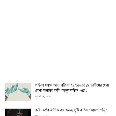
প্রতিভা সন্ধান কাব্য পরিষদ ২৪/০৮/২০১৯ তারিখের সেরা
লেখা ভারতের কবি–আব্দুল লতিফ–এর...
আগস্ট ২৪, ২০১৯
কবি- অর্ণব আশিক এর অনন্য সৃষ্টি কবিতা “কালো শাড়ি ”
মার্চ ১৩, ২০২০