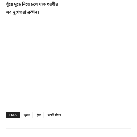
ধুঁয়ে মুছে নিয়ে চলে যাক ধরণীর
সব দু:খভরা ক্রন্দন।
TAGS
ক্রন্দন
ঠান্ডা
রূপালী চাঁদের