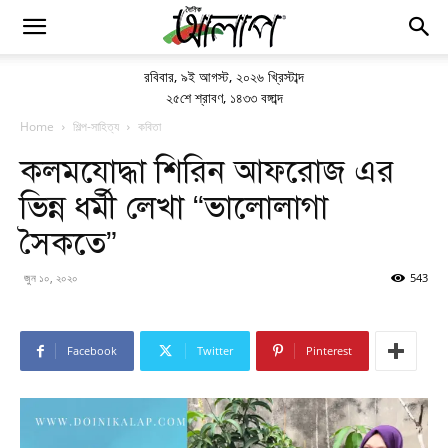
রবিবার
,
৯ই আগস্ট, ২০২৬ খ্রিস্টাব্দ
২৫শে শ্রাবণ, ১৪৩৩ বঙ্গাব্দ
Home
শিল্প-সাহিত্য
কবিতা
কলমযোদ্ধা শিরিন আফরোজ এর
ভিন্ন ধর্মী লেখা “ভালোলাগা
সৈকতে”
জুন ১০, ২০২০
543
Facebook
Twitter
Pinterest