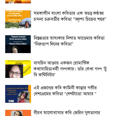
সমকালীন বাংলা কবিতার এক স্বতন্ত্র কণ্ঠস্বর
চন্দনা চক্রবর্তীর কবিতা ”অদৃশ্য চিহ্নের শহর”
নিস্তব্ধতার ভাষ্যকার নিশাত ফাতেমার কবিতা
”নিরুত্তাপ দিনের কবিতা”
নাসরিন আক্তার একজন রোমান্টিক
কথাসাহিত্যধর্মী গল্পকার। তাঁর লেখা গল্প ‘টু
বি কন্টিনিউড’
এই প্রজন্মের কবি কামিনী কান্তার গভীর
দেশপ্রেমের কবিতা “দেশটাতো আমার “
নীরব ভালোবাসার কবি জেরিন সুলতানার