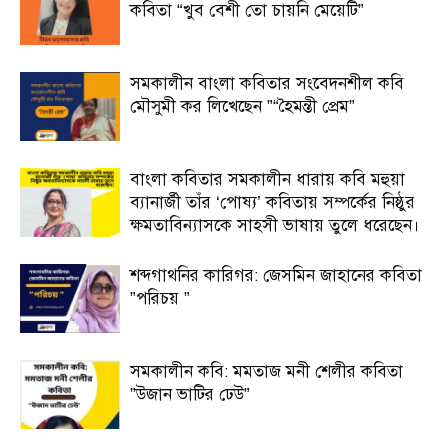
কবিতা “খুব বেশী তো চায়নি মেয়েটি”
সমকালীন বাংলা কবিতার সংবেদনশীল কবি
মৌসুমী কর লিখেছেন ”“হৈমন্তী প্রেম”
বাংলা কবিতার সমকালীন ধারায় কবি মহুয়া
ব্যানার্জী তাঁর ‘পোষ্য’ কবিতায় সম্পর্কের নিষ্ঠুর
ক্ষমতাবিন্যাসকে সাহসী ভাষায় তুলে ধরেছেন।
শব্দগাথনির কারিগর: জেসমিন জাহানের কবিতা
”পরিচয় ”
সমকালীন কবি: মমতাজ মনী শেলীর কবিতা
”উজান ভাটির ঢেউ”