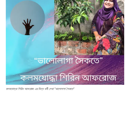
কলমযোদ্ধা শিরিন আফরোজ এর ভিন্ন ধর্মী লেখা “ভালোলাগা সৈকতে”