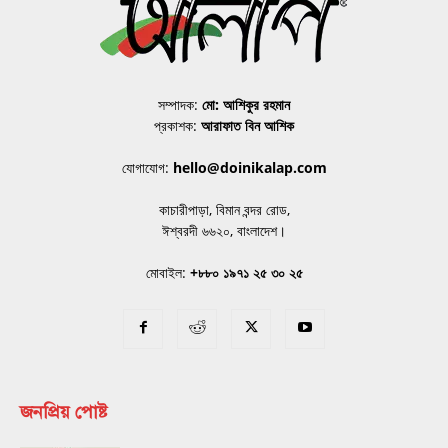
সম্পাদক:
মো: আশিকুর রহমান
প্রকাশক:
আরাফাত বিন আশিক
যোগাযোগ:
hello@doinikalap.com
কাচারীপাড়া, বিমান বন্দর রোড,
ঈশ্বরদী ৬৬২০, বাংলাদেশ।
মোবাইল:
+৮৮০ ১৯৭১ ২৫ ৩০ ২৫
জনপ্রিয় পোষ্ট