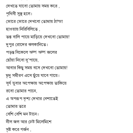
দেখতে যাবো তোমায় সময় করে ,
পৃথিবী সুস্থ হলে।
ভোরে ভোরে দেখবো তোমায় ঠান্ডা
হাওয়ায় নিরিবিলিতে ,
তপ্ত বালি পায়ে মাড়িয়ে দেখবো তোমায়!
দুপুর রোদের ঝলকানিতে।
পড়ন্ত বিকেলে অল্প অল্প জলের
ছোঁয়া নিবো দু’পায়ে,
আবার কিছু সময় বসে দেখবো তোমায়!
মৃদু সমীরণ এসে ছুঁয়ে যাবে গায়ে।
সূর্য ডুবার অপেক্ষায় অপেক্ষায় তাকিয়ে
রবো তোমার পানে,
এ অপরূপ দৃশ্য দেখার নেশাতেই
তোমার তরে
বেশি বেশি মন টানে।
নীল জল আর ঢেউ মিলেমিশে
সৃষ্ট করে গর্জন ,