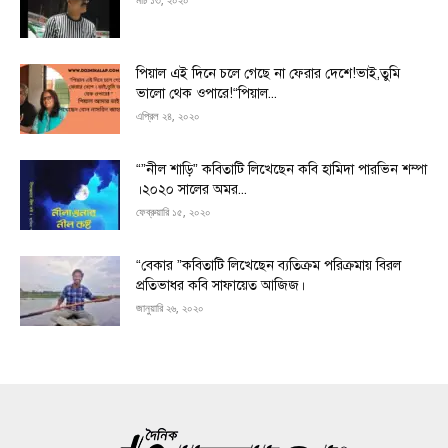
পিয়াল এই দিনে চলে গেছে না ফেরার দেশে!ভাই,তুমি
ভালো থেক ওপারে!“পিয়াল...
এপ্রিল ২৪, ২০২০
“”নীল শাড়ি” কবিতাটি লিখেছেন কবি হামিদা পারভিন শম্পা
।২০২০ সালের অমর...
ফেব্রুয়ারি ১৫, ২০২০
“বেকার ”কবিতাটি লিখেছেন ব্যতিক্রম পরিক্রমায় বিরল
প্রতিভাধর কবি সাফায়েত আজিজ।
জানুয়ারি ২৬, ২০২০