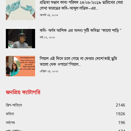
প্রতিভা সন্ধান কাব্য পরিষদ ২৪/০৮/২০১৯ তারিখের সেরা
লেখা ভারতের কবি–আব্দুল লতিফ–এর...
আগস্ট ২৪, ২০১৯
কবি- অর্ণব আশিক এর অনন্য সৃষ্টি কবিতা “কালো শাড়ি ”
মার্চ ১৩, ২০২০
পিয়াল এই দিনে চলে গেছে না ফেরার দেশে!ভাই,তুমি
ভালো থেক ওপারে!“পিয়াল...
এপ্রিল ২৪, ২০২০
জনপ্রিয় ক্যাটাগরি
শিল্প-সাহিত্য
2146
কবিতা
1926
সর্বশেষ
196