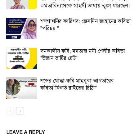
ক্ষমতাবিন্যাসকে সাহসী ভাষায় তুলে ধরেছেন।
শব্দগাথনির কারিগর: জেসমিন জাহানের কবিতা
”পরিচয় ”
সমকালীন কবি: মমতাজ মনী শেলীর কবিতা
”উজান ভাটির ঢেউ”
শব্দের যোদ্ধা-কবি মাহবুবা আখতারের
কবিতা“নিশুতি রাইতের চিঠি’”
LEAVE A REPLY