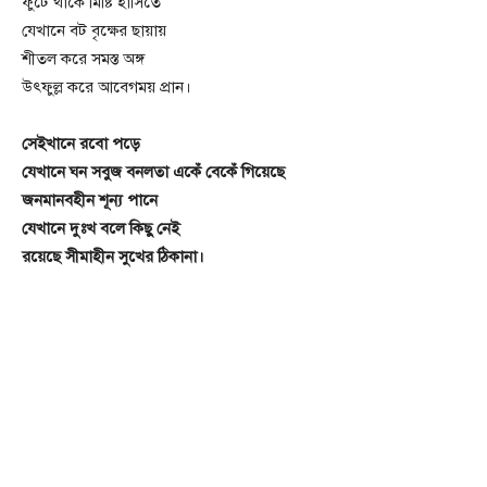
ফুটে থাকে মিষ্টি হাসিতে
যেখানে বট বৃক্ষের ছায়ায়
শীতল করে সমস্ত অঙ্গ
উৎফুল্ল করে আবেগময় প্রান।
সেইখানে রবো পড়ে
যেখানে ঘন সবুজ বনলতা একেঁ বেকেঁ গিয়েছে
জনমানবহীন শূন্য পানে
যেখানে দুঃখ বলে কিছু নেই
রয়েছে সীমাহীন সুখের ঠিকানা।