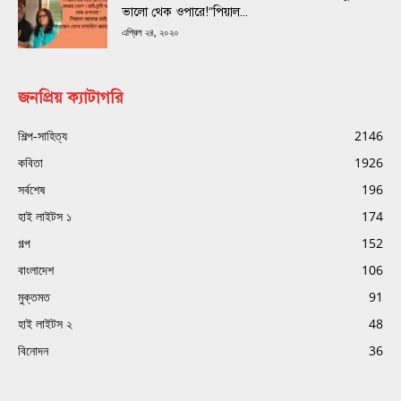
ভালো থেক ওপারে!“পিয়াল...
এপ্রিল ২৪, ২০২০
জনপ্রিয় ক্যাটাগরি
শিল্প-সাহিত্য
2146
কবিতা
1926
সর্বশেষ
196
হাই লাইটস ১
174
গল্প
152
বাংলাদেশ
106
মুক্তমত
91
হাই লাইটস ২
48
বিনোদন
36