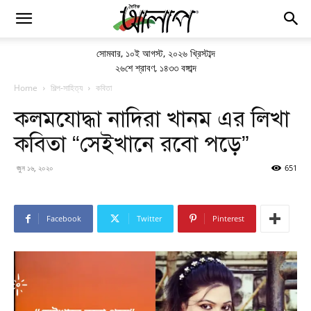
সোমবার
,
১০ই আগস্ট, ২০২৬ খ্রিস্টাব্দ
২৬শে শ্রাবণ, ১৪৩৩ বঙ্গাব্দ
Home
শিল্প-সাহিত্য
কবিতা
কলমযোদ্ধা নাদিরা খানম এর লিখা
কবিতা “সেইখানে রবো পড়ে”
জুন ১৬, ২০২০
651
Facebook
Twitter
Pinterest