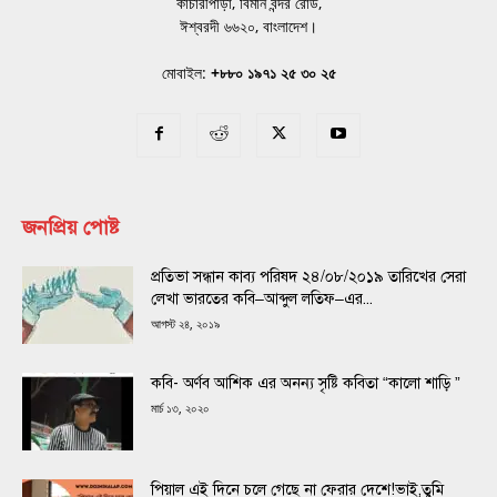
কাচারীপাড়া, বিমান বন্দর রোড,
ঈশ্বরদী ৬৬২০, বাংলাদেশ।
মোবাইল:
+৮৮০ ১৯৭১ ২৫ ৩০ ২৫
জনপ্রিয় পোষ্ট
প্রতিভা সন্ধান কাব্য পরিষদ ২৪/০৮/২০১৯ তারিখের সেরা
লেখা ভারতের কবি–আব্দুল লতিফ–এর...
আগস্ট ২৪, ২০১৯
কবি- অর্ণব আশিক এর অনন্য সৃষ্টি কবিতা “কালো শাড়ি ”
মার্চ ১৩, ২০২০
পিয়াল এই দিনে চলে গেছে না ফেরার দেশে!ভাই,তুমি