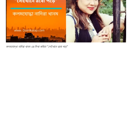
কলমযোদ্ধা নাদিরা খানম এর লিখা কবিতা “সেইখানে রবো পড়ে”