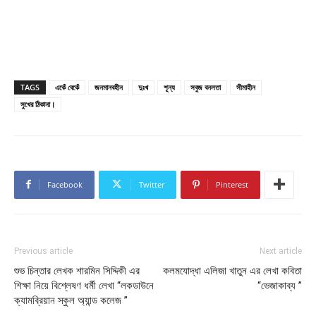
TAGS
একেঁ বেকেঁ
জনমানবহীন
দুঃখ
শূন্য
সবুজ বনলতা
সীমাহীন
সুখের ঠিকানা।
Facebook
Twitter
Pinterest
Previous article
Next article
শুভ চিন্তার লেখক শারমিন সিদ্দিকী এর
কলমযোদ্ধা এলিজা খাতুন এর লেখা কবিতা
শিক্ষা নিয়ে বিশ্লেষণ ধর্মী লেখা “লকডাউনে
“ভেজাকাব্য ”
ক্যামব্রিয়ান স্কুল অ্যান্ড কলেজ ”