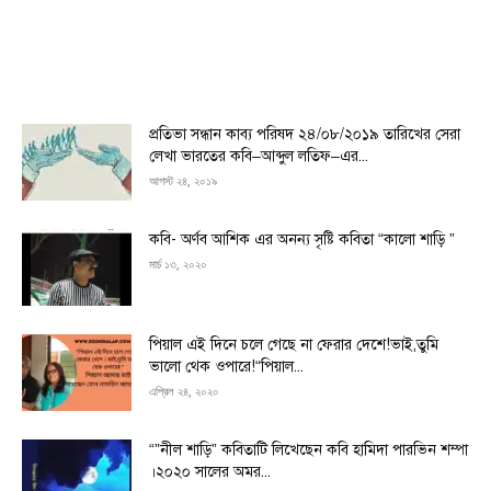
প্রতিভা সন্ধান কাব্য পরিষদ ২৪/০৮/২০১৯ তারিখের সেরা
লেখা ভারতের কবি–আব্দুল লতিফ–এর...
আগস্ট ২৪, ২০১৯
কবি- অর্ণব আশিক এর অনন্য সৃষ্টি কবিতা “কালো শাড়ি ”
মার্চ ১৩, ২০২০
পিয়াল এই দিনে চলে গেছে না ফেরার দেশে!ভাই,তুমি
ভালো থেক ওপারে!“পিয়াল...
এপ্রিল ২৪, ২০২০
“”নীল শাড়ি” কবিতাটি লিখেছেন কবি হামিদা পারভিন শম্পা
।২০২০ সালের অমর...