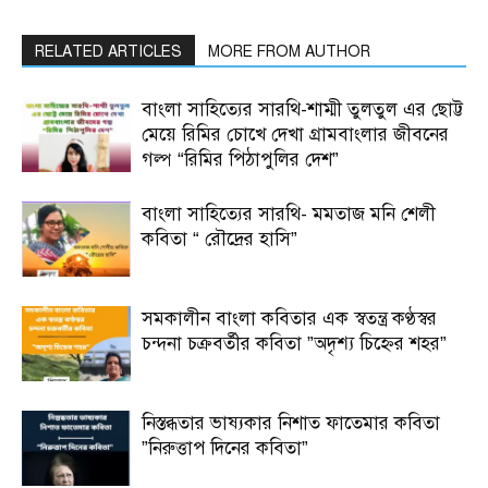
RELATED ARTICLES
MORE FROM AUTHOR
বাংলা সাহিত্যের সারথি-শাম্মী তুলতুল এর ছোট্ট
মেয়ে রিমির চোখে দেখা গ্রামবাংলার জীবনের
গল্প “রিমির পিঠাপুলির দেশ”
বাংলা সাহিত্যের সারথি- মমতাজ মনি শেলী
কবিতা “ রৌদ্রের হাসি”
সমকালীন বাংলা কবিতার এক স্বতন্ত্র কণ্ঠস্বর
চন্দনা চক্রবর্তীর কবিতা ”অদৃশ্য চিহ্নের শহর”
নিস্তব্ধতার ভাষ্যকার নিশাত ফাতেমার কবিতা
”নিরুত্তাপ দিনের কবিতা”