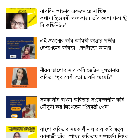
নাসরিন আক্তার একজন রোমান্টিক
কথাসাহিত্যধর্মী গল্পকার। তাঁর লেখা গল্প ‘টু
বি কন্টিনিউড’
এই প্রজন্মের কবি কামিনী কান্তার গভীর
দেশপ্রেমের কবিতা “দেশটাতো আমার “
নীরব ভালোবাসার কবি জেরিন সুলতানার
কবিতা “খুব বেশী তো চায়নি মেয়েটি”
সমকালীন বাংলা কবিতার সংবেদনশীল কবি
মৌসুমী কর লিখেছেন ”“হৈমন্তী প্রেম”
বাংলা কবিতার সমকালীন ধারায় কবি মহুয়া
ব্যানার্জী তাঁর ‘পোষ্য’ কবিতায় সম্পর্কের নিষ্ঠুর