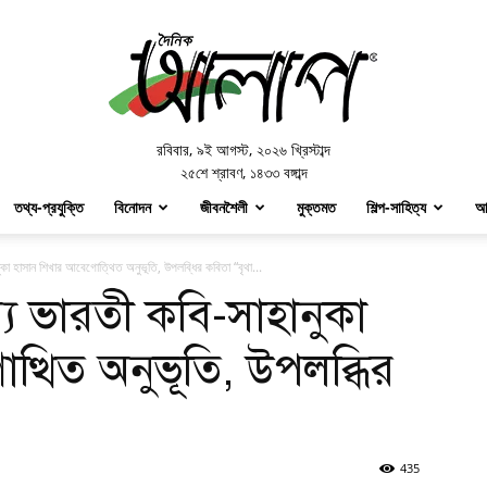
Doinik
Alap
রবিবার
,
৯ই আগস্ট, ২০২৬ খ্রিস্টাব্দ
২৫শে শ্রাবণ, ১৪৩৩ বঙ্গাব্দ
তথ্য-প্রযুক্তি
বিনোদন
জীবনশৈলী
মুক্তমত
শিল্প-সাহিত্য
আ
কা হাসান শিখার আবেগোত্থিত অনুভূতি, উপলব্ধির কবিতা “বৃথা...
য ভারতী কবি-সাহানুকা
্থিত অনুভূতি, উপলব্ধির
435