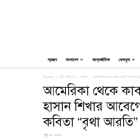
প্রচ্ছদ
বাংলাদেশ
আন্তর্জাতিক
খেলাধুলা
Home
শিল্প-সাহিত্য
কবিতা
আমেরিকা থেকে কাব্য ভারতী কবি-সাহানু
আমেরিকা থেকে কাব্
হাসান শিখার আবেগোত
কবিতা “বৃথা আরতি”
জুন ২৩, ২০২১