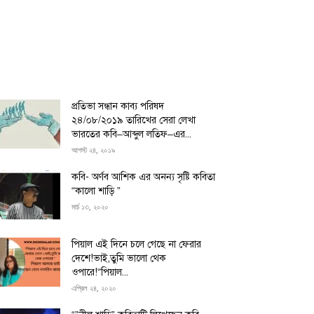
প্রতিভা সন্ধান কাব্য পরিষদ
২৪/০৮/২০১৯ তারিখের সেরা লেখা
ভারতের কবি–আব্দুল লতিফ–এর...
আগস্ট ২৪, ২০১৯
কবি- অর্ণব আশিক এর অনন্য সৃষ্টি কবিতা
“কালো শাড়ি ”
মার্চ ১৩, ২০২০
পিয়াল এই দিনে চলে গেছে না ফেরার
দেশে!ভাই,তুমি ভালো থেক
ওপারে!“পিয়াল...
এপ্রিল ২৪, ২০২০