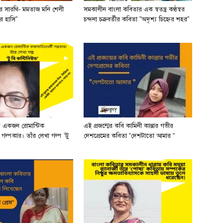
ের সারথি- মমতাজ মনি শেলী
সমকালীন বাংলা কবিতার এক স্বতন্ত্র কণ্ঠস্বর
র হাসি”
চন্দনা চক্রবর্তীর কবিতা ”অদৃশ্য চিহ্নের শহর”
র একজন রোমান্টিক
এই প্রজন্মের কবি কামিনী কান্তার গভীর
ী গল্পকার। তাঁর লেখা গল্প ‘টু
দেশপ্রেমের কবিতা “দেশটাতো আমার “