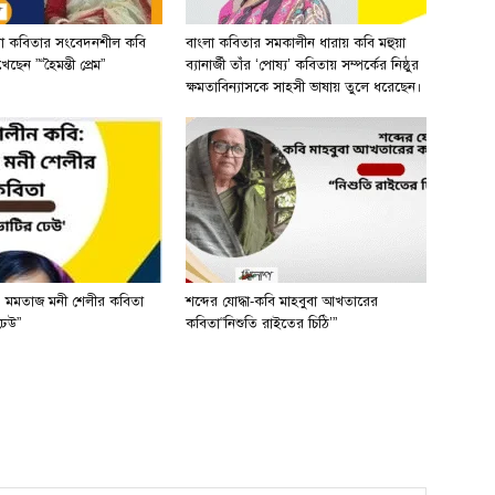
লা কবিতার সংবেদনশীল কবি
বাংলা কবিতার সমকালীন ধারায় কবি মহুয়া
ছেন ”“হৈমন্তী প্রেম”
ব্যানার্জী তাঁর ‘পোষ্য’ কবিতায় সম্পর্কের নিষ্ঠুর
ক্ষমতাবিন্যাসকে সাহসী ভাষায় তুলে ধরেছেন।
 মমতাজ মনী শেলীর কবিতা
শব্দের যোদ্ধা-কবি মাহবুবা আখতারের
ঢেউ”
কবিতা“নিশুতি রাইতের চিঠি’”