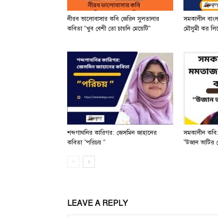
নীরব ভালোবাসার কবি জেরিন সুলতানার
সমকালীন বাং
কবিতা “খুব বেশী তো চায়নি মেয়েটি”
মৌসুমী কর লিখে
শব্দগাথনির কারিগর: জেসমিন জাহানের
সমকালীন কবি:
কবিতা ”পরিচয় ”
”উজান ভাটির 
LEAVE A REPLY