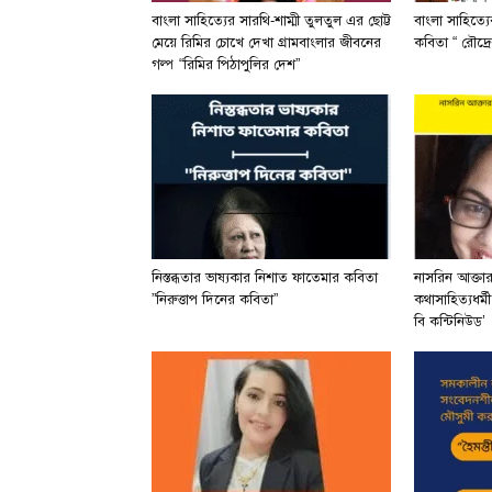
বাংলা সাহিত্যের সারথি-শাম্মী তুলতুল এর ছোট্ট
বাংলা সাহিত্য
মেয়ে রিমির চোখে দেখা গ্রামবাংলার জীবনের
কবিতা “ রৌদ্রে
গল্প “রিমির পিঠাপুলির দেশ”
নিস্তব্ধতার ভাষ্যকার নিশাত ফাতেমার কবিতা
নাসরিন আক্তা
”নিরুত্তাপ দিনের কবিতা”
কথাসাহিত্যধর্ম
বি কন্টিনিউড’