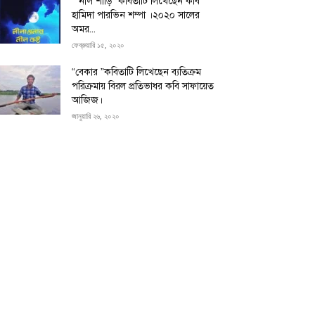
“”নীল শাড়ি” কবিতাটি লিখেছেন কবি
হামিদা পারভিন শম্পা ।২০২০ সালের
অমর...
ফেব্রুয়ারি ১৫, ২০২০
“বেকার ”কবিতাটি লিখেছেন ব্যতিক্রম
পরিক্রমায় বিরল প্রতিভাধর কবি সাফায়েত
আজিজ।
জানুয়ারি ২৬, ২০২০