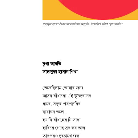
সাহানুকা হাসান শিখার আবেগোত্থিত অনুভূতি, উপলব্ধির কবিতা “বৃথা আরতি ”
বৃথা আরতি
সাহানুকা হাসান শিখা
ভেবেছিলাম তোমার জন্য
আসন বাঁধাবো এই কুন্জবনের
ধারে, সবুজ পত্রপল্লবির
ছায়াঘন তলে।
হয় নি বাঁধা,হয় নি সাধা
হারিয়ে গেছে সুর,লয় তাল
তারপরও দুচোখে জল