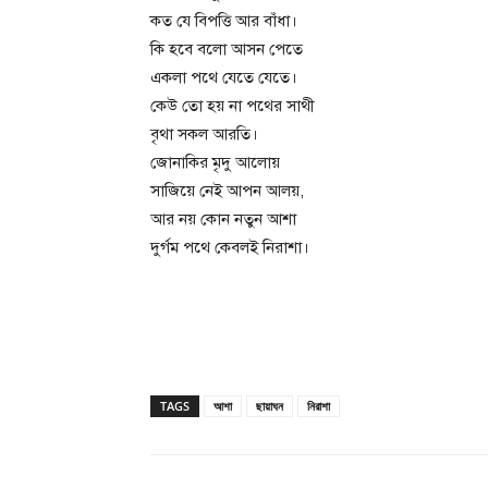
কত যে বিপত্তি আর বাঁধা।
কি হবে বলো আসন পেতে
একলা পথে যেতে যেতে।
কেউ তো হয় না পথের সাথী
বৃথা সকল আরতি।
জোনাকির মৃদু আলোয়
সাজিয়ে নেই আপন আলয়,
আর নয় কোন নতুন আশা
দুর্গম পথে কেবলই নিরাশা।
TAGS
আশা
ছায়াঘন
নিরাশা