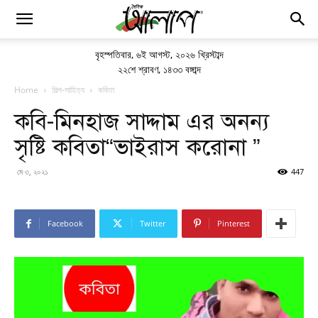
বৃহস্পতিবার
,
৬ই আগস্ট, ২০২৬ খ্রিস্টাব্দ
২২শে শ্রাবণ, ১৪৩৩ বঙ্গাব্দ
Home
শিল্প-সাহিত্য
কবিতা
কবি-মিনহাজ সাদ্দাম এর অনন্য
সৃষ্টি কবিতা“ভাইরাস করোনা ”
মে ৩, ২০২১
447
Facebook
Twitter
Pinterest