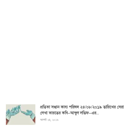
প্রতিভা সন্ধান কাব্য পরিষদ ২৪/০৮/২০১৯ তারিখের সেরা
লেখা ভারতের কবি–আব্দুল লতিফ–এর...
আগস্ট ২৪, ২০১৯