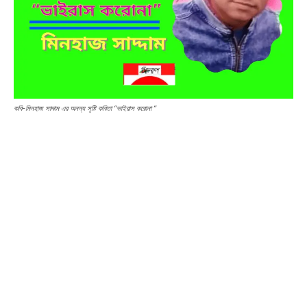
কবি-মিনহাজ সাদ্দাম এর অনন্য সৃষ্টি কবিতা “ভাইরাস করোনা ”