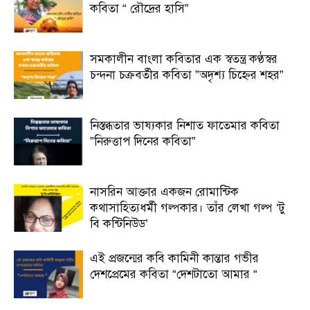
কবিতা “ রৌদ্রের হাসি”
সমকালীন বাংলা কবিতার এক স্বতন্ত্র কণ্ঠস্বর
চন্দনা চক্রবর্তীর কবিতা ”অদৃশ্য চিহ্নের শহর”
নিস্তব্ধতার ভাষ্যকার নিশাত ফাতেমার কবিতা
”নিরুত্তাপ দিনের কবিতা”
নাসরিন আক্তার একজন রোমান্টিক
কথাসাহিত্যধর্মী গল্পকার। তাঁর লেখা গল্প ‘টু
বি কন্টিনিউড’
এই প্রজন্মের কবি কামিনী কান্তার গভীর
দেশপ্রেমের কবিতা “দেশটাতো আমার “