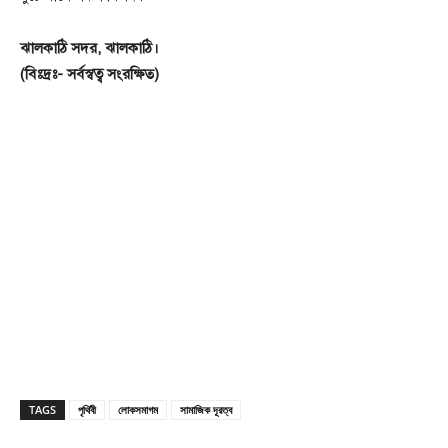
ঝালকাঠি সদর, ঝালকাঠি।
(বিঃদ্রঃ- সর্বস্বত্ব সংরক্ষিত)
TAGS
পৃথিবী
লোকসমাগম
সামাজিক দূরত্ব