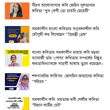
নীরব ভালোবাসার কবি জেরিন সুলতানার
কবিতা “খুব বেশী তো চায়নি মেয়েটি”
সমকালীন বাংলা কবিতার সংবেদনশীল কবি
মৌসুমী কর লিখেছেন ”“হৈমন্তী প্রেম”
বাংলা কবিতার সমকালীন ধারায় কবি মহুয়া
ব্যানার্জী তাঁর ‘পোষ্য’ কবিতায় সম্পর্কের নিষ্ঠুর
ক্ষমতাবিন্যাসকে সাহসী ভাষায় তুলে ধরেছেন।
শব্দগাথনির কারিগর: জেসমিন জাহানের কবিতা
”পরিচয় ”
সমকালীন কবি: মমতাজ মনী শেলীর কবিতা
”উজান ভাটির ঢেউ”