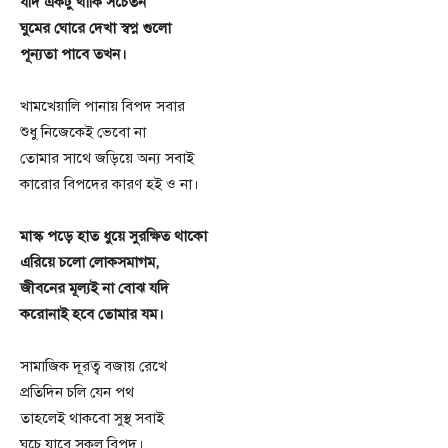
যদি একটু থাকি সচেতন
ঘুমের ঘোরে দেখা স্বপ্ন গুলো
পূন্যতা পাবে তখন।
খামখেয়ালি পানায় বিপদ সবার
শুধু নিজেকেই ভেবো না
তোমার সাথে জড়িয়ে অন্য সবাই
কারোর বিপদের কারণ হই ও না।
মাস্ক পড়ে হাত ধুয়ে সুরক্ষিত থাকো
এরিয়ে চলো লোকসমাগম,
জীবনের মূল্যই না বোঝ যদি
করোনাই হবে তোমার যম।
সামাজিক দূরত্ব বজায় রেখে
প্রতিদিন চলি যেন পথ
তাহলেই থাকবো সুস্থ সবাই
ঘুচে যাবে সকল বিপদ।