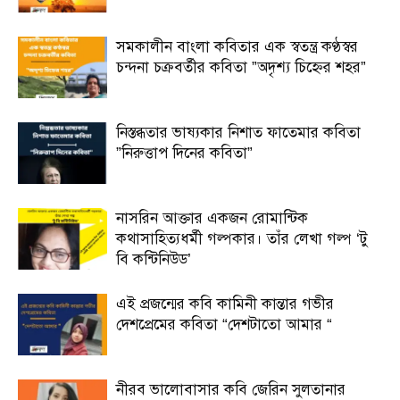
সমকালীন বাংলা কবিতার এক স্বতন্ত্র কণ্ঠস্বর
চন্দনা চক্রবর্তীর কবিতা ”অদৃশ্য চিহ্নের শহর”
নিস্তব্ধতার ভাষ্যকার নিশাত ফাতেমার কবিতা
”নিরুত্তাপ দিনের কবিতা”
নাসরিন আক্তার একজন রোমান্টিক
কথাসাহিত্যধর্মী গল্পকার। তাঁর লেখা গল্প ‘টু
বি কন্টিনিউড’
এই প্রজন্মের কবি কামিনী কান্তার গভীর
দেশপ্রেমের কবিতা “দেশটাতো আমার “
নীরব ভালোবাসার কবি জেরিন সুলতানার