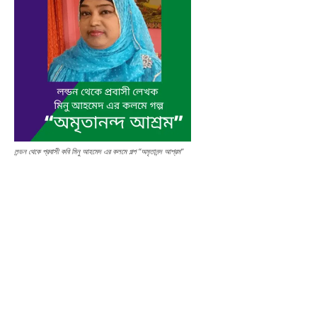
লন্ডন থেকে প্রবাসী কবি মিনু আহমেদ এর কলমে গল্প “অমৃতানন্দ আশ্রম”