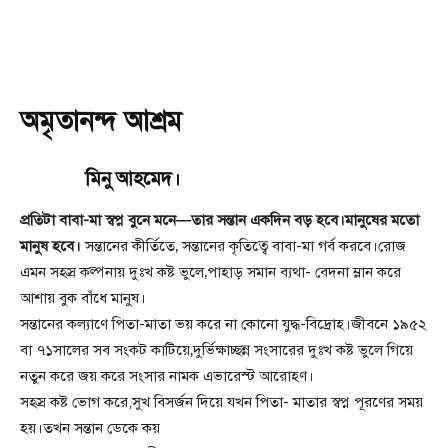
অমৃতানন্দ আশ্রম
মিনু আহমেদ।
প্রতিটা বাবা-মা স্বপ্ন বুনে মনে—তার সন্তান একদিন বড় হবে।মানুষের মতো
মানুষ হবে।
সন্তানের কীর্তিতে‚ সন্তানের কৃতিত্বে বাবা-মা গর্ব করবে।রোজ
এমন সহস্র কল্পনায় দুঃখ কষ্ট ভুলে‚পাহাড় সমান ব্যথা- বেদনা ম্লান করে
আশায় বুক বাঁধে মানুষ।
সন্তানের কল্যাণে পিতা-মাতা ভয় করে না কোনো যুদ্ধ-বিদ্রোহ।জীবনে ১৯৫২
বা ৭১সালের সব সংকট কাটিয়ে‚দুর্ভিক্ষাচ্ছন্ন সংসারের দুঃখ কষ্ট ভুলে গিয়ে
নতুন করে জয় করে সংসার নামক এভারেস্ট আরোহণ।
সহস্র কষ্ট ভোগ করে,সুখ বিসর্জন দিয়ে যখন পিতা- মাতার স্বপ্ন পূরণের সময়
হয়।তখন সন্তান ডেকে কয়