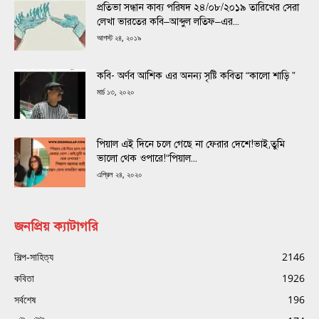
প্রতিভা সন্ধান কাব্য পরিষদ ২৪/০৮/২০১৯ তারিখের সেরা
লেখা ভারতের কবি–আব্দুল লতিফ–এর...
আগস্ট ২৪, ২০১৯
কবি- অর্ণব আশিক এর অনন্য সৃষ্টি কবিতা “কালো শাড়ি ”
মার্চ ১৩, ২০২০
পিয়াল এই দিনে চলে গেছে না ফেরার দেশে!ভাই,তুমি
ভালো থেক ওপারে!“পিয়াল...
এপ্রিল ২৪, ২০২০
জনপ্রিয় ক্যাটাগরি
শিল্প-সাহিত্য
2146
কবিতা
1926
সর্বশেষ
196