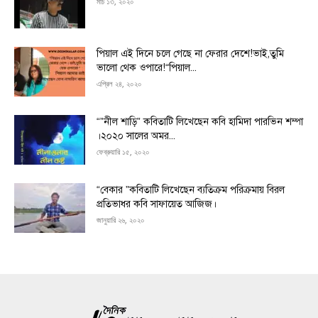
মার্চ ১৩, ২০২০
পিয়াল এই দিনে চলে গেছে না ফেরার দেশে!ভাই,তুমি
ভালো থেক ওপারে!“পিয়াল...
এপ্রিল ২৪, ২০২০
“”নীল শাড়ি” কবিতাটি লিখেছেন কবি হামিদা পারভিন শম্পা
।২০২০ সালের অমর...
ফেব্রুয়ারি ১৫, ২০২০
“বেকার ”কবিতাটি লিখেছেন ব্যতিক্রম পরিক্রমায় বিরল
প্রতিভাধর কবি সাফায়েত আজিজ।
জানুয়ারি ২৬, ২০২০