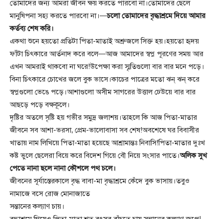
তোমাদের জন্য আমরা জীবন ক্ষয় করতে পারবো না।তোমাদের ছেলে
মানুষিপনা সহ্য করতে পারবো না।—
চলো তোমাদের বৃদ্ধাশ্রমে দিয়ে আমার
কর্তব্য শেষ করি।
একথা শুনে হয়তো প্রতিটা পিতা-মাতাই অশ্রুজলে সিক্ত হয়।হয়তো হৃদয়
ফাঁটা চিৎকারে আর্তনাদ করে বলে—আজ আমাদের স্বপ্ন পূরণের সময় আর
এখন আমরাই থাকবো না ঘরে!উপেক্ষা করা স্মৃতিগুলো বার বার মনে পড়ে।
বিনা চিৎকারে চোখের জলে বুক ভাসে।কাচের পাত্রের মতো ঝন্ ঝন্ করে
স্বপ্নগুলো ভেঙে পড়ে।আশাগুলো অসীম সাগরের উত্তাল ঢেউয়ে বার বার
আছড়ে পড়ে বক্ষকূলে।
দৃষ্টির অতলে সৃষ্টি হয় গভীর সমুদ্র জলাশয়।তাহলে কি আজ পিতা-মাতার
জীবনে সব আশা-ভরসা‚ প্রেম-ভালোবাসা সব শেষ!অবশেষে ঘর বিবাসীর
খাতায় নাম লিখিয়ে পিতা-মাতা হয়েছে আশ্রামান্তঃ নিবাসি!পিতা-মাতার দুঃখ
কষ্ট ভুলে ছেলেরা বিয়ে করে বিদেশ গিয়ে বৌ নিয়ে সংসার পাতে।
অলিক সুখ
পেতে নানা ছলে নানা কৌশলে পথ চলে।
জীবনের সূর্যাস্তেরকালে বৃদ্ধ বাবা-মা বৃদ্ধাশ্রমে কেঁদে বুক ভাসায়।তবুও
নামাজে বসে রোজ মোনাজাতে
সন্তানের কল্যাণ চায়।