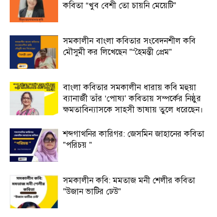
কবিতা “খুব বেশী তো চায়নি মেয়েটি”
সমকালীন বাংলা কবিতার সংবেদনশীল কবি
মৌসুমী কর লিখেছেন ”“হৈমন্তী প্রেম”
বাংলা কবিতার সমকালীন ধারায় কবি মহুয়া
ব্যানার্জী তাঁর ‘পোষ্য’ কবিতায় সম্পর্কের নিষ্ঠুর
ক্ষমতাবিন্যাসকে সাহসী ভাষায় তুলে ধরেছেন।
শব্দগাথনির কারিগর: জেসমিন জাহানের কবিতা
”পরিচয় ”
সমকালীন কবি: মমতাজ মনী শেলীর কবিতা
”উজান ভাটির ঢেউ”