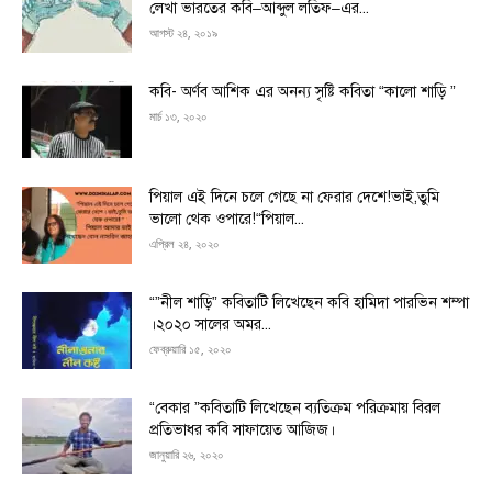
লেখা ভারতের কবি–আব্দুল লতিফ–এর...
আগস্ট ২৪, ২০১৯
কবি- অর্ণব আশিক এর অনন্য সৃষ্টি কবিতা “কালো শাড়ি ”
মার্চ ১৩, ২০২০
পিয়াল এই দিনে চলে গেছে না ফেরার দেশে!ভাই,তুমি
ভালো থেক ওপারে!“পিয়াল...
এপ্রিল ২৪, ২০২০
“”নীল শাড়ি” কবিতাটি লিখেছেন কবি হামিদা পারভিন শম্পা
।২০২০ সালের অমর...
ফেব্রুয়ারি ১৫, ২০২০
“বেকার ”কবিতাটি লিখেছেন ব্যতিক্রম পরিক্রমায় বিরল
প্রতিভাধর কবি সাফায়েত আজিজ।
জানুয়ারি ২৬, ২০২০