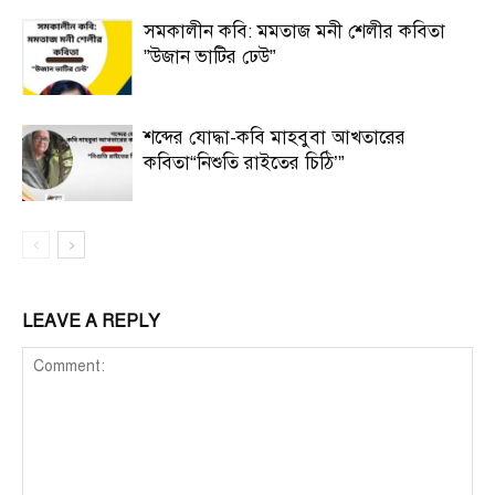
সমকালীন কবি: মমতাজ মনী শেলীর কবিতা
”উজান ভাটির ঢেউ”
শব্দের যোদ্ধা-কবি মাহবুবা আখতারের
কবিতা“নিশুতি রাইতের চিঠি’”
LEAVE A REPLY