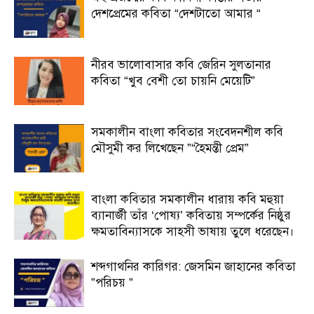
দেশপ্রেমের কবিতা “দেশটাতো আমার “
নীরব ভালোবাসার কবি জেরিন সুলতানার
কবিতা “খুব বেশী তো চায়নি মেয়েটি”
সমকালীন বাংলা কবিতার সংবেদনশীল কবি
মৌসুমী কর লিখেছেন ”“হৈমন্তী প্রেম”
বাংলা কবিতার সমকালীন ধারায় কবি মহুয়া
ব্যানার্জী তাঁর ‘পোষ্য’ কবিতায় সম্পর্কের নিষ্ঠুর
ক্ষমতাবিন্যাসকে সাহসী ভাষায় তুলে ধরেছেন।
শব্দগাথনির কারিগর: জেসমিন জাহানের কবিতা
”পরিচয় ”