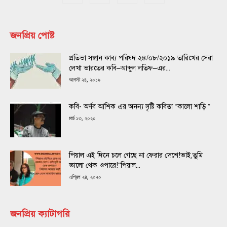
জনপ্রিয় পোষ্ট
প্রতিভা সন্ধান কাব্য পরিষদ ২৪/০৮/২০১৯ তারিখের সেরা
লেখা ভারতের কবি–আব্দুল লতিফ–এর...
আগস্ট ২৪, ২০১৯
কবি- অর্ণব আশিক এর অনন্য সৃষ্টি কবিতা “কালো শাড়ি ”
মার্চ ১৩, ২০২০
পিয়াল এই দিনে চলে গেছে না ফেরার দেশে!ভাই,তুমি
ভালো থেক ওপারে!“পিয়াল...
এপ্রিল ২৪, ২০২০
জনপ্রিয় ক্যাটাগরি