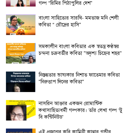
গল্প “রিমির পিঠাপুলির দেশ”
বাংলা সাহিত্যের সারথি- মমতাজ মনি শেলী
কবিতা “ রৌদ্রের হাসি”
সমকালীন বাংলা কবিতার এক স্বতন্ত্র কণ্ঠস্বর
চন্দনা চক্রবর্তীর কবিতা ”অদৃশ্য চিহ্নের শহর”
নিস্তব্ধতার ভাষ্যকার নিশাত ফাতেমার কবিতা
”নিরুত্তাপ দিনের কবিতা”
নাসরিন আক্তার একজন রোমান্টিক
কথাসাহিত্যধর্মী গল্পকার। তাঁর লেখা গল্প ‘টু
বি কন্টিনিউড’
এই প্রজন্মের কবি কামিনী কান্তার গভীর