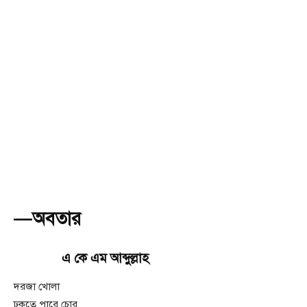
—অবতার
এ কে এম আব্দুল্লাহ
দরজা খোলা
ঢুকতে পারে চোর