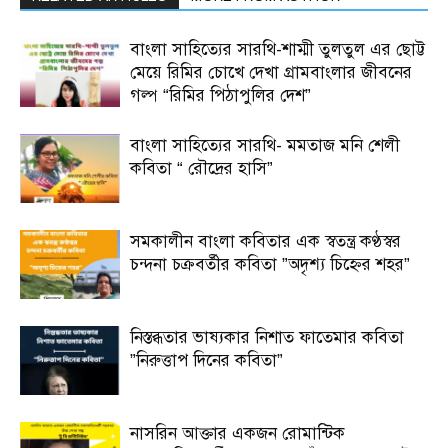
বাংলা সাহিত্যের সারথি-শাম্মী তুলতুল এর ছোট্ট
মেয়ে রিমির চোখে দেখা গ্রামবাংলার জীবনের
গল্প “রিমির পিঠাপুলির দেশ”
বাংলা সাহিত্যের সারথি- মমতাজ মনি শেলী
কবিতা “ রৌদ্রের হাসি”
সমকালীন বাংলা কবিতার এক স্বতন্ত্র কণ্ঠস্বর
চন্দনা চক্রবর্তীর কবিতা ”অদৃশ্য চিহ্নের শহর”
নিস্তব্ধতার ভাষ্যকার নিশাত ফাতেমার কবিতা
”নিরুত্তাপ দিনের কবিতা”
নাসরিন আক্তার একজন রোমান্টিক