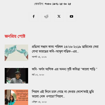
মোবাইল:
+৮৮০ ১৯৭১ ২৫ ৩০ ২৫
জনপ্রিয় পোষ্ট
প্রতিভা সন্ধান কাব্য পরিষদ ২৪/০৮/২০১৯ তারিখের সেরা
লেখা ভারতের কবি–আব্দুল লতিফ–এর...
আগস্ট ২৪, ২০১৯
কবি- অর্ণব আশিক এর অনন্য সৃষ্টি কবিতা “কালো শাড়ি ”
মার্চ ১৩, ২০২০
পিয়াল এই দিনে চলে গেছে না ফেরার দেশে!ভাই,তুমি
ভালো থেক ওপারে!“পিয়াল...
এপ্রিল ২৪, ২০২০