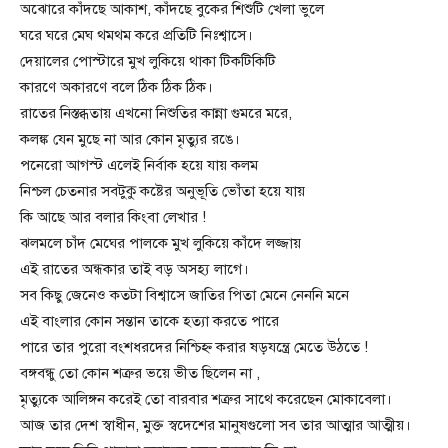
অঝোরে কাঁদছে আকাশ, কাঁদছে বুকের শিশুটি খেলা ভুলে
ঘরে ঘরে মেঘ থমথম করে প্রতিটি নিঃশ্বাসে।
দেয়ালের পোস্টারে মুখ লুকিয়ে থাকা টিকটিকিটি
কারণে অকারণে বলে ঠিক ঠিক ঠিক।
রাতের নিস্তব্ধতায় এখনো নিশুতির কান্না গুমরে মরে,
কলঙ্ক যেন মুছে না আর কোন মৃত্যুর রঙে।
পনেরো আগস্ট এলেই নির্বাক হয়ে যায় কলম
নিশ্চল চেতনার সবটুকু কষ্টের অনুভূতি ভোঁতা হয়ে যায়
কি আছে আর বলার কিংবা লেখার !
ঝলমলে চাঁদ মেঘের পালকে মুখ লুকিয়ে কাঁদে লজ্জায়
এই রাতের অন্ধকার তাই বড় অসহ্য লাগে।
সব কিছু জেনেও কতটা বিশ্বাসে জাতির পিতা মেনে নেননি মনে
এই বাংলার কোন সন্তান তাকে হত্যা করতে পারে
পারে তার পুরো বংশধরদের নিশ্চিহ্ন করার ষড়যন্ত্রে মেতে উঠতে !
বঙ্গবন্ধু তো কোন শত্রুর ভয়ে ভীত ছিলেন না ,
মৃত্যুকে আলিঙ্গন করেই তো বারবার শত্রুর সাথে করেছেন মোকাবেলা।
আজ তার দেশ স্বাধীন, মুক্ত স্বদেশের মানুষগুলো সব তার আত্মার আত্মীয়।