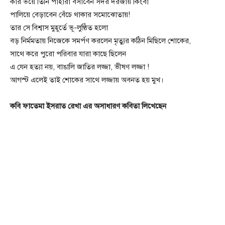
কার ভয়ে তিনি পাহারা বসাবেন সদর দরজায় কিংবা
পালিয়ে বেড়াবেন বেঁচে থাকার সমোঝোতায়!
তার সে বিশ্বাস মুহূর্তে ভূ-লুণ্ঠিত হলো
বড় নির্মমতায় নিজেকে সমর্পণ করলেন মৃত্যুর কঠিন মিছিলে শোকের,
সাথে করে পুরো পরিবার যারা কাছে ছিলেন
এ যেন হত্যা নয়, বাঙালি জাতির লজ্জা, ভীষণ লজ্জা !
আগস্ট এলেই তাই শোকের সাথে লজ্জায় অবনত হয় মুখ।
কবি ফাতেমা ইসরাত রেখা এর অসাধারণ কবিতা লিখেছেন