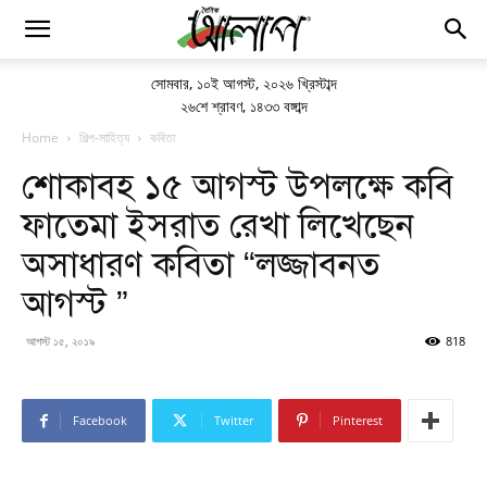
সোমবার
,
১০ই আগস্ট, ২০২৬ খ্রিস্টাব্দ
২৬শে শ্রাবণ, ১৪৩৩ বঙ্গাব্দ
Home
শিল্প-সাহিত্য
কবিতা
শোকাবহ ১৫ আগস্ট উপলক্ষে কবি
ফাতেমা ইসরাত রেখা লিখেছেন
অসাধারণ কবিতা “লজ্জাবনত
আগস্ট ”
আগস্ট ১৫, ২০১৯
818
Facebook
Twitter
Pinterest