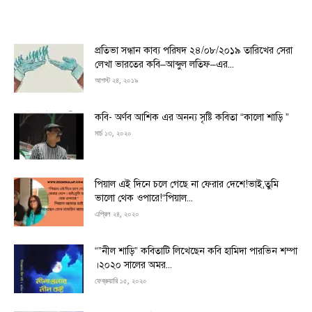
প্রতিভা সন্ধান কাব্য পরিষদ ২৪/০৮/২০১৯ তারিখের সেরা
লেখা ভারতের কবি–আব্দুল লতিফ–এর...
আগস্ট ২৪, ২০১৯
কবি- অর্ণব আশিক এর অনন্য সৃষ্টি কবিতা “কালো শাড়ি ”
মার্চ ১৩, ২০২০
পিয়াল এই দিনে চলে গেছে না ফেরার দেশে!ভাই,তুমি
ভালো থেক ওপারে!“পিয়াল...
এপ্রিল ২৪, ২০২০
“”নীল শাড়ি” কবিতাটি লিখেছেন কবি হামিদা পারভিন শম্পা
।২০২০ সালের অমর...
ফেব্রুয়ারি ১৫, ২০২০