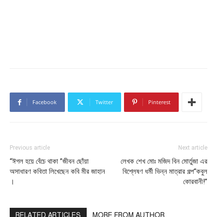
Facebook
Twitter
Pinterest
Previous article
Next article
“ঈগল হয়ে বেঁচে থাকা ”জীবন ছোঁয়া
লেখক শেখ মোঃ মজিদ বিন মোর্তুজা এর
অসাধারণ কবিতা লিখেছেন কবি মীর জাহান
বিশ্লেষণ ধর্মী ভিন্ন মাত্রার গল্প“কবুল
।
কোরবানী!”
RELATED ARTICLES
MORE FROM AUTHOR