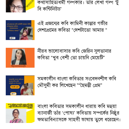
কথাসাহিত্যধর্মী গল্পকার। তাঁর লেখা গল্প ‘টু
বি কন্টিনিউড’
এই প্রজন্মের কবি কামিনী কান্তার গভীর
দেশপ্রেমের কবিতা “দেশটাতো আমার “
নীরব ভালোবাসার কবি জেরিন সুলতানার
কবিতা “খুব বেশী তো চায়নি মেয়েটি”
সমকালীন বাংলা কবিতার সংবেদনশীল কবি
মৌসুমী কর লিখেছেন ”“হৈমন্তী প্রেম”
বাংলা কবিতার সমকালীন ধারায় কবি মহুয়া
ব্যানার্জী তাঁর ‘পোষ্য’ কবিতায় সম্পর্কের নিষ্ঠুর
ক্ষমতাবিন্যাসকে সাহসী ভাষায় তুলে ধরেছেন।