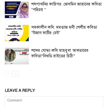
শব্দগাথনির কারিগর: জেসমিন জাহানের কবিতা
”পরিচয় ”
সমকালীন কবি: মমতাজ মনী শেলীর কবিতা
”উজান ভাটির ঢেউ”
শব্দের যোদ্ধা-কবি মাহবুবা আখতারের
কবিতা“নিশুতি রাইতের চিঠি’”
LEAVE A REPLY