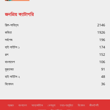
জনপ্রিয় ক্যাটাগরি
শিল্প-সাহিত্য
2146
কবিতা
1926
সর্বশেষ
196
হাই লাইটস ১
174
গল্প
152
বাংলাদেশ
106
মুক্তমত
91
হাই লাইটস ২
48
বিনোদন
36
প্রচ্ছদ
বাংলাদেশ
আন্তর্জাতিক
খেলাধুলা
তথ্য-প্রযুক্তি
বিনোদন
জীবনশৈলী