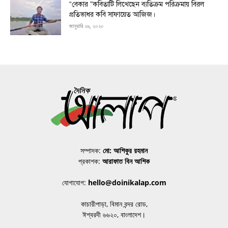
“বেকার ”কবিতাটি লিখেছেন ব্যতিক্রম পরিক্রমায় বিরল
প্রতিভাধর কবি সাফায়েত আজিজ।
জানুয়ারি ২৬, ২০২০
সম্পাদক:
মো: আশিকুর রহমান
প্রকাশক:
আরাফাত বিন আশিক
যোগাযোগ:
hello@doinikalap.com
কাচারীপাড়া, বিমান বন্দর রোড,
ঈশ্বরদী ৬৬২০, বাংলাদেশ।