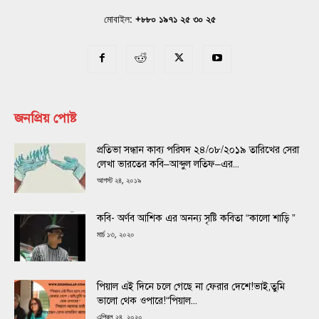
মোবাইল:
+৮৮০ ১৯৭১ ২৫ ৩০ ২৫
জনপ্রিয় পোষ্ট
প্রতিভা সন্ধান কাব্য পরিষদ ২৪/০৮/২০১৯ তারিখের সেরা
লেখা ভারতের কবি–আব্দুল লতিফ–এর...
আগস্ট ২৪, ২০১৯
কবি- অর্ণব আশিক এর অনন্য সৃষ্টি কবিতা “কালো শাড়ি ”
মার্চ ১৩, ২০২০
পিয়াল এই দিনে চলে গেছে না ফেরার দেশে!ভাই,তুমি
ভালো থেক ওপারে!“পিয়াল...
এপ্রিল ২৪, ২০২০