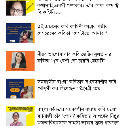
কথাসাহিত্যধর্মী গল্পকার। তাঁর লেখা গল্প ‘টু
বি কন্টিনিউড’
এই প্রজন্মের কবি কামিনী কান্তার গভীর
দেশপ্রেমের কবিতা “দেশটাতো আমার “
নীরব ভালোবাসার কবি জেরিন সুলতানার
কবিতা “খুব বেশী তো চায়নি মেয়েটি”
সমকালীন বাংলা কবিতার সংবেদনশীল কবি
মৌসুমী কর লিখেছেন ”“হৈমন্তী প্রেম”
বাংলা কবিতার সমকালীন ধারায় কবি মহুয়া
ব্যানার্জী তাঁর ‘পোষ্য’ কবিতায় সম্পর্কের নিষ্ঠুর
ক্ষমতাবিন্যাসকে সাহসী ভাষায় তুলে ধরেছেন।