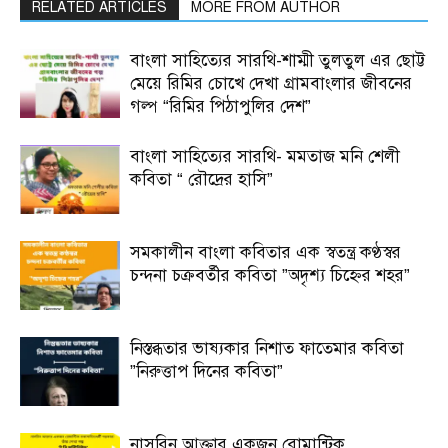
RELATED ARTICLES
MORE FROM AUTHOR
বাংলা সাহিত্যের সারথি-শাম্মী তুলতুল এর ছোট্ট
মেয়ে রিমির চোখে দেখা গ্রামবাংলার জীবনের
গল্প “রিমির পিঠাপুলির দেশ”
বাংলা সাহিত্যের সারথি- মমতাজ মনি শেলী
কবিতা “ রৌদ্রের হাসি”
সমকালীন বাংলা কবিতার এক স্বতন্ত্র কণ্ঠস্বর
চন্দনা চক্রবর্তীর কবিতা ”অদৃশ্য চিহ্নের শহর”
নিস্তব্ধতার ভাষ্যকার নিশাত ফাতেমার কবিতা
”নিরুত্তাপ দিনের কবিতা”
নাসরিন আক্তার একজন রোমান্টিক