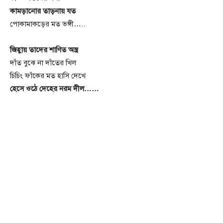
কামড়ানোর তাড়নায় যত
পোকামাকড়ের মত ভঙ্গী…..
জিহ্বায় তাদের শাণিত অস্ত্র
দাঁত বুঝে না দাঁতের খিল
চিচিং ফাঁকের মত হাসি দেখে
হেসে ওঠে দেহের নরম দীল……