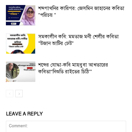
শব্দগাথনির কারিগর: জেসমিন জাহানের কবিতা
”পরিচয় ”
সমকালীন কবি: মমতাজ মনী শেলীর কবিতা
”উজান ভাটির ঢেউ”
শব্দের যোদ্ধা-কবি মাহবুবা আখতারের
কবিতা“নিশুতি রাইতের চিঠি’”
LEAVE A REPLY