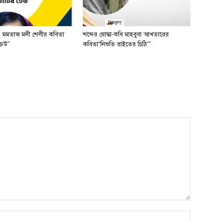
 মমতাজ মনী শেলীর কবিতা
শব্দের যোদ্ধা-কবি মাহবুবা আখতারের
ঢেউ”
কবিতা“নিশুতি রাইতের চিঠি’”