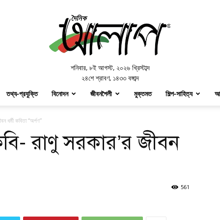
Doinik
Alap
শনিবার
,
৮ই আগস্ট, ২০২৬ খ্রিস্টাব্দ
২৪শে শ্রাবণ, ১৪৩৩ বঙ্গাব্দ
তথ্য-প্রযুক্তি
বিনোদন
জীবনশৈলী
মুক্তমত
শিল্প-সাহিত্য
আ
বন ধর্মী কবিতা “অর্পণ”
কবি- রাণু সরকার’র জীবন
561