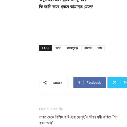
কি জানি কবে ধরবে আমানত মেলে!
TAGS
অর্পণ
কামনাতৃপ্তি
যৌবনের
শরীর
Facebook
Tw
Share
Previous article
ভারত থেকে বিশিষ্ট কবি-ইরা দোলুই’র জীবন ধর্মী কবিতা “মন
ক্যানভাস”