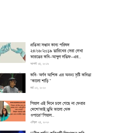
প্রতিভা সন্ধান কাব্য পরিষদ
২৪/০৮/২০১৯ তারিখের সেরা লেখা
ভারতের কবি–আব্দুল লতিফ–এর...
আগস্ট ২৪, ২০১৯
কবি- অর্ণব আশিক এর অনন্য সৃষ্টি কবিতা
“কালো শাড়ি ”
মার্চ ১৩, ২০২০
পিয়াল এই দিনে চলে গেছে না ফেরার
দেশে!ভাই,তুমি ভালো থেক
ওপারে!“পিয়াল...
এপ্রিল ২৪, ২০২০