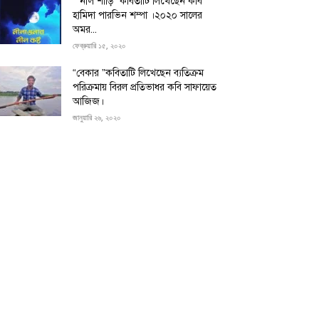
“”নীল শাড়ি” কবিতাটি লিখেছেন কবি
হামিদা পারভিন শম্পা ।২০২০ সালের
অমর...
ফেব্রুয়ারি ১৫, ২০২০
“বেকার ”কবিতাটি লিখেছেন ব্যতিক্রম
পরিক্রমায় বিরল প্রতিভাধর কবি সাফায়েত
আজিজ।
জানুয়ারি ২৬, ২০২০