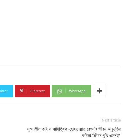
itter
Pinterest
WhatsApp
Next article
সৃজনশীল কবি ও সাহিত্যিক-হোসনেয়ারা বেগম’র জীবন অনুভূতির
কবিতা “জীবন বুঝি এমনই”