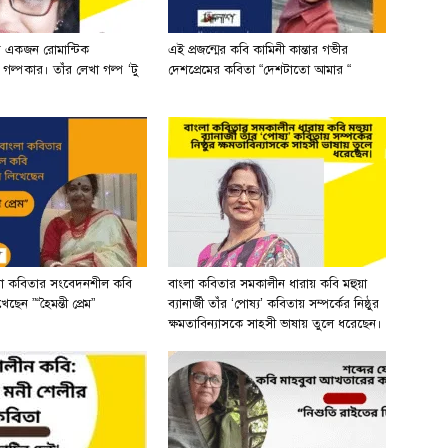
র একজন রোমান্টিক
এই প্রজন্মের কবি কামিনী কান্তার গভীর
ী গল্পকার। তাঁর লেখা গল্প ‘টু
দেশপ্রেমের কবিতা “দেশটাতো আমার “
লা কবিতার সংবেদনশীল কবি
বাংলা কবিতার সমকালীন ধারায় কবি মহুয়া
ছেন ”“হৈমন্তী প্রেম”
ব্যানার্জী তাঁর ‘পোষ্য’ কবিতায় সম্পর্কের নিষ্ঠুর
ক্ষমতাবিন্যাসকে সাহসী ভাষায় তুলে ধরেছেন।