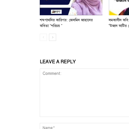
শব্দগাথনির কারিগর: জেসমিন জাহানের
সমকালীন কবি:
কবিতা ”পরিচয় ”
”উজান ভাটির 
LEAVE A REPLY