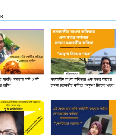
OR
ের সারথি- মমতাজ মনি শেলী
সমকালীন বাংলা কবিতার এক স্বতন্ত্র কণ্ঠস্বর
র হাসি”
চন্দনা চক্রবর্তীর কবিতা ”অদৃশ্য চিহ্নের শহর”