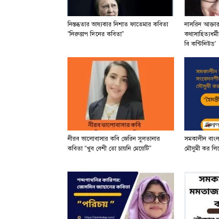
নিস্তব্ধতার ভাষ্যকার নিশাত ফাতেমার কবিতা
নাসরিন আক্তা
”নিরুত্তাপ দিনের কবিতা”
কথাসাহিত্যধর্ম
বি কন্টিনিউড’
নীরব ভালোবাসার কবি জেরিন সুলতানার
সমকালীন বাং
কবিতা “খুব বেশী তো চায়নি মেয়েটি”
মৌসুমী কর লিখে