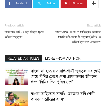
Facebook
Twitter
Pinterest
Previous article
Next article
তারুণ্যের কবি-এএইচ জিহান মৃধার
ভারত থেকে এর বাংলা সাহিত্যের অন্যতম
কবিতা“মাতৃহারা”
সারথি কবি-কল্যাণী মজুমদার(কলি) এর
কবিতা“হাত ভরা ভোরবেলা”
RELATED ARTICLES
MORE FROM AUTHOR
বাংলা সাহিত্যের সারথি-শাম্মী তুলতুল এর ছোট্ট
মেয়ে রিমির চোখে দেখা গ্রামবাংলার জীবনের
গল্প “রিমির পিঠাপুলির দেশ”
বাংলা সাহিত্যের সারথি- মমতাজ মনি শেলী
কবিতা “ রৌদ্রের হাসি”