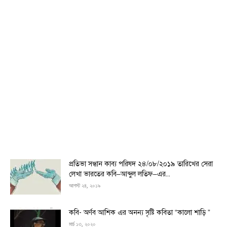
প্রতিভা সন্ধান কাব্য পরিষদ ২৪/০৮/২০১৯ তারিখের সেরা
লেখা ভারতের কবি–আব্দুল লতিফ–এর...
আগস্ট ২৪, ২০১৯
কবি- অর্ণব আশিক এর অনন্য সৃষ্টি কবিতা “কালো শাড়ি ”
মার্চ ১৩, ২০২০