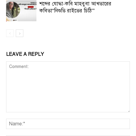
শব্দের যোদ্ধা-কবি মাহবুবা আখতারের
কবিতা“নিশুতি রাইতের চিঠি’”
LEAVE A REPLY