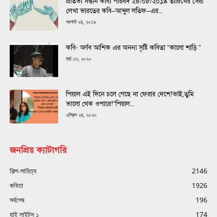
প্রতিভা সন্ধান কাব্য পরিষদ ২৪/০৮/২০১৯ তারিখের সেরা
লেখা ভারতের কবি–আব্দুল লতিফ–এর...
আগস্ট ২৪, ২০১৯
কবি- অর্ণব আশিক এর অনন্য সৃষ্টি কবিতা “কালো শাড়ি ”
মার্চ ১৩, ২০২০
পিয়াল এই দিনে চলে গেছে না ফেরার দেশে!ভাই,তুমি
ভালো থেক ওপারে!“পিয়াল...
এপ্রিল ২৪, ২০২০
জনপ্রিয় ক্যাটাগরি
শিল্প-সাহিত্য
2146
কবিতা
1926
সর্বশেষ
196
হাই লাইটস ১
174