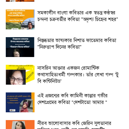
সমকালীন বাংলা কবিতার এক স্বতন্ত্র কণ্ঠস্বর
চন্দনা চক্রবর্তীর কবিতা ”অদৃশ্য চিহ্নের শহর”
নিস্তব্ধতার ভাষ্যকার নিশাত ফাতেমার কবিতা
”নিরুত্তাপ দিনের কবিতা”
নাসরিন আক্তার একজন রোমান্টিক
কথাসাহিত্যধর্মী গল্পকার। তাঁর লেখা গল্প ‘টু
বি কন্টিনিউড’
এই প্রজন্মের কবি কামিনী কান্তার গভীর
দেশপ্রেমের কবিতা “দেশটাতো আমার “
নীরব ভালোবাসার কবি জেরিন সুলতানার