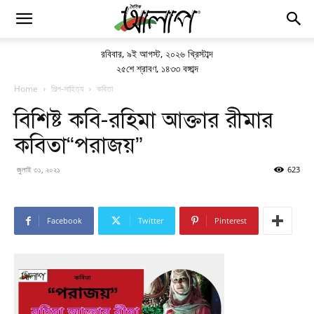
রবিবার
,
৯ই আগস্ট, ২০২৬ খ্রিস্টাব্দ
২৫শে শ্রাবণ, ১৪৩৩ বঙ্গাব্দ
Home
শিল্প-সাহিত্য
কবিতা
বিশিষ্ট কবি-রহিমা আক্তার রীমার
কবিতা“পরাজয়”
জুলাই ৩১, ২০২১
623
Facebook
Twitter
Pinterest