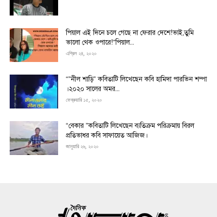
পিয়াল এই দিনে চলে গেছে না ফেরার দেশে!ভাই,তুমি
ভালো থেক ওপারে!“পিয়াল...
এপ্রিল ২৪, ২০২০
“”নীল শাড়ি” কবিতাটি লিখেছেন কবি হামিদা পারভিন শম্পা
।২০২০ সালের অমর...
ফেব্রুয়ারি ১৫, ২০২০
“বেকার ”কবিতাটি লিখেছেন ব্যতিক্রম পরিক্রমায় বিরল
প্রতিভাধর কবি সাফায়েত আজিজ।
জানুয়ারি ২৬, ২০২০