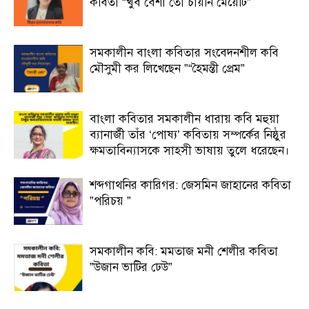
কবিতা “খুব বেশী তো চায়নি মেয়েটি”
সমকালীন বাংলা কবিতার সংবেদনশীল কবি
মৌসুমী কর লিখেছেন ”“হৈমন্তী প্রেম”
বাংলা কবিতার সমকালীন ধারায় কবি মহুয়া
ব্যানার্জী তাঁর ‘পোষ্য’ কবিতায় সম্পর্কের নিষ্ঠুর
ক্ষমতাবিন্যাসকে সাহসী ভাষায় তুলে ধরেছেন।
শব্দগাথনির কারিগর: জেসমিন জাহানের কবিতা
”পরিচয় ”
সমকালীন কবি: মমতাজ মনী শেলীর কবিতা
”উজান ভাটির ঢেউ”