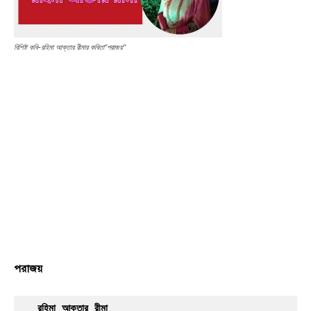
বিশিষ্ট কবি-রহিমা আক্তার রীমার কবিতা“পরাজয়”
পরাজয়
রহিমা আক্তার রীমা 