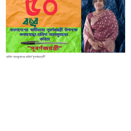
হামিদা আনজুমানের কবিতা“সূবর্ণজয়ন্তী”