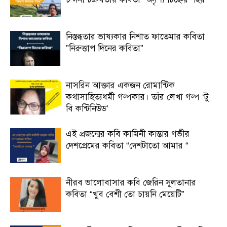
নিস্তব্ধতার ভাষ্যকার নিশাত ফাতেমার কবিতা
”নিরুত্তাপ দিনের কবিতা”
নাসরিন আক্তার একজন রোমান্টিক
কথাসাহিত্যধর্মী গল্পকার। তাঁর লেখা গল্প ‘টু
বি কন্টিনিউড’
এই প্রজন্মের কবি কামিনী কান্তার গভীর
দেশপ্রেমের কবিতা “দেশটাতো আমার “
নীরব ভালোবাসার কবি জেরিন সুলতানার
কবিতা “খুব বেশী তো চায়নি মেয়েটি”