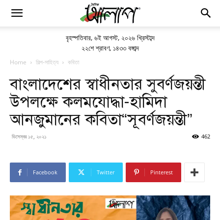
বৃহস্পতিবার
,
৬ই আগস্ট, ২০২৬ খ্রিস্টাব্দ
২২শে শ্রাবণ, ১৪৩৩ বঙ্গাব্দ
Home
শিল্প-সাহিত্য
কবিতা
বাংলাদেশের স্বাধীনতার সুবর্ণজয়ন্তী
উপলক্ষে কলমযোদ্ধা-হামিদা
আনজুমানের কবিতা“সূবর্ণজয়ন্তী”
ডিসেম্বর ১৫, ২০২১
462
Facebook
Twitter
Pinterest