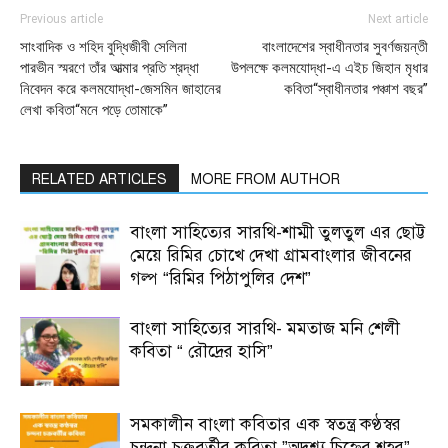
Previous article
Next article
সাংবাদিক ও শহিদ বুদ্ধিজীবী সেলিনা
বাংলাদেশের স্বাধীনতার সুবর্ণজয়ন্তী
পারভীন স্মরণে তাঁর আত্মার প্রতি শ্রদ্ধা
উপলক্ষে কলমযোদ্ধা-এ এইচ জিহান মৃধার
নিবেদন করে কলমযোদ্ধা-জেসমিন জাহানের
কবিতা“স্বাধীনতার পঞ্চাশ বছর”
লেখা কবিতা“মনে পড়ে তোমাকে”
RELATED ARTICLES
MORE FROM AUTHOR
বাংলা সাহিত্যের সারথি-শাম্মী তুলতুল এর ছোট্ট
মেয়ে রিমির চোখে দেখা গ্রামবাংলার জীবনের
গল্প “রিমির পিঠাপুলির দেশ”
বাংলা সাহিত্যের সারথি- মমতাজ মনি শেলী
কবিতা “ রৌদ্রের হাসি”
সমকালীন বাংলা কবিতার এক স্বতন্ত্র কণ্ঠস্বর
চন্দনা চক্রবর্তীর কবিতা ”অদৃশ্য চিহ্নের শহর”