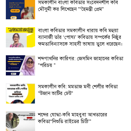
সমকালীন বাংলা কবিতার সংবেদনশীল কবি
মৌসুমী কর লিখেছেন ”“হৈমন্তী প্রেম”
বাংলা কবিতার সমকালীন ধারায় কবি মহুয়া
ব্যানার্জী তাঁর ‘পোষ্য’ কবিতায় সম্পর্কের নিষ্ঠুর
ক্ষমতাবিন্যাসকে সাহসী ভাষায় তুলে ধরেছেন।
শব্দগাথনির কারিগর: জেসমিন জাহানের কবিতা
”পরিচয় ”
সমকালীন কবি: মমতাজ মনী শেলীর কবিতা
”উজান ভাটির ঢেউ”
শব্দের যোদ্ধা-কবি মাহবুবা আখতারের
কবিতা“নিশুতি রাইতের চিঠি’”