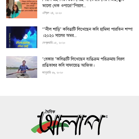
ভালো থেক ওপারে!“পিয়াল...
এপ্রিল ২৪, ২০২০
“”নীল শাড়ি” কবিতাটি লিখেছেন কবি হামিদা পারভিন শম্পা
।২০২০ সালের অমর...
ফেব্রুয়ারি ১৫, ২০২০
“বেকার ”কবিতাটি লিখেছেন ব্যতিক্রম পরিক্রমায় বিরল
প্রতিভাধর কবি সাফায়েত আজিজ।
জানুয়ারি ২৬, ২০২০