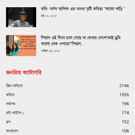
কবি- অর্ণব আশিক এর অনন্য সৃষ্টি কবিতা “কালো শাড়ি ”
মার্চ ১৩, ২০২০
পিয়াল এই দিনে চলে গেছে না ফেরার দেশে!ভাই,তুমি
ভালো থেক ওপারে!“পিয়াল...
এপ্রিল ২৪, ২০২০
জনপ্রিয় ক্যাটাগরি
শিল্প-সাহিত্য
2146
কবিতা
1926
সর্বশেষ
196
হাই লাইটস ১
174
গল্প
152
বাংলাদেশ
106