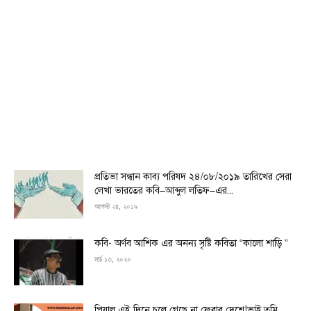
প্রতিভা সন্ধান কাব্য পরিষদ ২৪/০৮/২০১৯ তারিখের সেরা
লেখা ভারতের কবি–আব্দুল লতিফ–এর...
আগস্ট ২৪, ২০১৯
কবি- অর্ণব আশিক এর অনন্য সৃষ্টি কবিতা “কালো শাড়ি ”
মার্চ ১৩, ২০২০
পিয়াল এই দিনে চলে গেছে না ফেরার দেশে!ভাই,তুমি