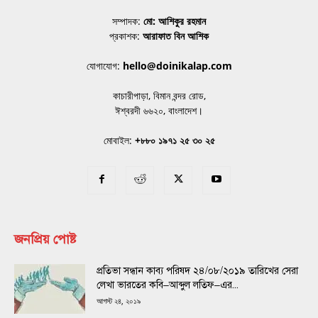
সম্পাদক:
মো: আশিকুর রহমান
প্রকাশক:
আরাফাত বিন আশিক
যোগাযোগ:
hello@doinikalap.com
কাচারীপাড়া, বিমান বন্দর রোড,
ঈশ্বরদী ৬৬২০, বাংলাদেশ।
মোবাইল:
+৮৮০ ১৯৭১ ২৫ ৩০ ২৫
জনপ্রিয় পোষ্ট
প্রতিভা সন্ধান কাব্য পরিষদ ২৪/০৮/২০১৯ তারিখের সেরা
লেখা ভারতের কবি–আব্দুল লতিফ–এর...
আগস্ট ২৪, ২০১৯