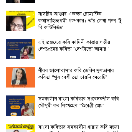
নাসরিন আক্তার একজন রোমান্টিক
কথাসাহিত্যধর্মী গল্পকার। তাঁর লেখা গল্প ‘টু
বি কন্টিনিউড’
এই প্রজন্মের কবি কামিনী কান্তার গভীর
দেশপ্রেমের কবিতা “দেশটাতো আমার “
নীরব ভালোবাসার কবি জেরিন সুলতানার
কবিতা “খুব বেশী তো চায়নি মেয়েটি”
সমকালীন বাংলা কবিতার সংবেদনশীল কবি
মৌসুমী কর লিখেছেন ”“হৈমন্তী প্রেম”
বাংলা কবিতার সমকালীন ধারায় কবি মহুয়া