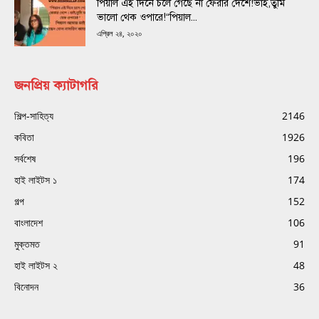
পিয়াল এই দিনে চলে গেছে না ফেরার দেশে!ভাই,তুমি
ভালো থেক ওপারে!“পিয়াল...
এপ্রিল ২৪, ২০২০
জনপ্রিয় ক্যাটাগরি
শিল্প-সাহিত্য
2146
কবিতা
1926
সর্বশেষ
196
হাই লাইটস ১
174
গল্প
152
বাংলাদেশ
106
মুক্তমত
91
হাই লাইটস ২
48
বিনোদন
36