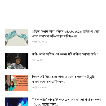
প্রতিভা সন্ধান কাব্য পরিষদ ২৪/০৮/২০১৯ তারিখের সেরা
লেখা ভারতের কবি–আব্দুল লতিফ–এর...
আগস্ট ২৪, ২০১৯
কবি- অর্ণব আশিক এর অনন্য সৃষ্টি কবিতা “কালো শাড়ি ”
মার্চ ১৩, ২০২০
পিয়াল এই দিনে চলে গেছে না ফেরার দেশে!ভাই,তুমি
ভালো থেক ওপারে!“পিয়াল...
এপ্রিল ২৪, ২০২০
“”নীল শাড়ি” কবিতাটি লিখেছেন কবি হামিদা পারভিন শম্পা
।২০২০ সালের অমর...