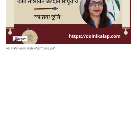
কবি নাসরিন জাহান মাধুরীর কবিতা ''আয়না তুমি''