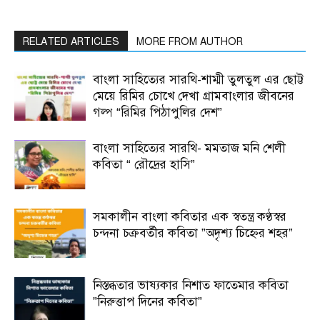
RELATED ARTICLES
MORE FROM AUTHOR
বাংলা সাহিত্যের সারথি-শাম্মী তুলতুল এর ছোট্ট
মেয়ে রিমির চোখে দেখা গ্রামবাংলার জীবনের
গল্প “রিমির পিঠাপুলির দেশ”
বাংলা সাহিত্যের সারথি- মমতাজ মনি শেলী
কবিতা “ রৌদ্রের হাসি”
সমকালীন বাংলা কবিতার এক স্বতন্ত্র কণ্ঠস্বর
চন্দনা চক্রবর্তীর কবিতা ”অদৃশ্য চিহ্নের শহর”
নিস্তব্ধতার ভাষ্যকার নিশাত ফাতেমার কবিতা
”নিরুত্তাপ দিনের কবিতা”