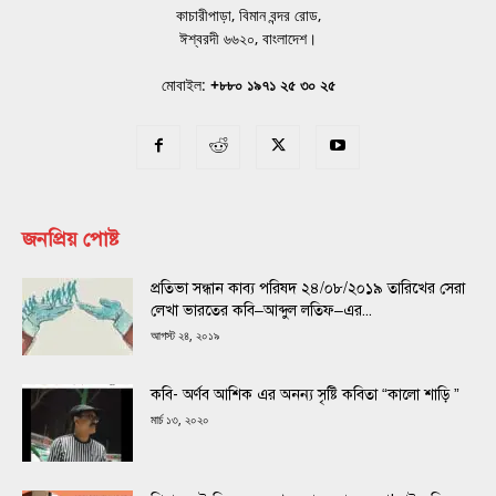
কাচারীপাড়া, বিমান বন্দর রোড,
ঈশ্বরদী ৬৬২০, বাংলাদেশ।
মোবাইল:
+৮৮০ ১৯৭১ ২৫ ৩০ ২৫
জনপ্রিয় পোষ্ট
প্রতিভা সন্ধান কাব্য পরিষদ ২৪/০৮/২০১৯ তারিখের সেরা
লেখা ভারতের কবি–আব্দুল লতিফ–এর...
আগস্ট ২৪, ২০১৯
কবি- অর্ণব আশিক এর অনন্য সৃষ্টি কবিতা “কালো শাড়ি ”
মার্চ ১৩, ২০২০