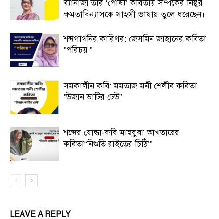
ব্যানার্জী তাঁর ‘পোষ্য’ কবিতায় সম্পর্কের নিষ্ঠুর
ক্ষমতাবিন্যাসকে সাহসী ভাষায় তুলে ধরেছেন।
শব্দগাথনির কারিগর: জেসমিন জাহানের কবিতা
”পরিচয় ”
সমকালীন কবি: মমতাজ মনী শেলীর কবিতা
”উজান ভাটির ঢেউ”
শব্দের যোদ্ধা-কবি মাহবুবা আখতারের
কবিতা“নিশুতি রাইতের চিঠি’”
LEAVE A REPLY