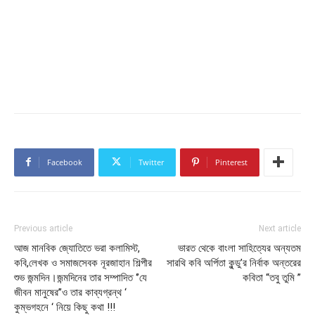
Facebook
Twitter
Pinterest
Previous article
Next article
আজ মানবিক জ্যোতিতে ভরা কলামিস্ট,
ভারত থেকে বাংলা সাহিত্যের অন্যতম
কবি,লেখক ও সমাজসেবক নূরজাহান শিল্পীর
সারথি কবি অর্পিতা কুন্ডু’র নির্বাক অন্তরের
শুভ জন্মদিন।জন্মদিনের তার সম্পাদিত ‘’যে
কবিতা “তবু তুমি ”
জীবন মানুষের’’ও তার কাব্যগ্রন্থ ‘
কুম্ভগহনে ‘ নিয়ে কিছু কথা !!!