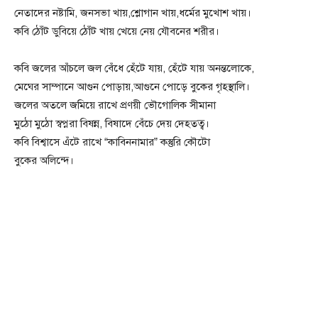
নেতাদের নষ্টামি, জনসভা খায়,শ্লোগান খায়,ধর্মের মুখোশ খায়।
কবি ঠোঁট ডুবিয়ে ঠোঁট খায় খেয়ে নেয় যৌবনের শরীর।
কবি জলের আঁচলে জল বেঁধে হেঁটে যায়, হেঁটে যায় অনন্তলোকে,
মেঘের সাম্পানে আগুন পোড়ায়,আগুনে পোড়ে বুকের গৃহস্থালি।
জলের অতলে জমিয়ে রাখে প্রণয়ী ভৌগোলিক সীমানা
মুঠো মুঠো স্বপ্নরা বিষন্ন, বিষাদে বেঁচে দেয় দেহতত্ব।
কবি বিশ্বাসে এঁটে রাখে “কাবিননামার” কস্তুরি কৌটো
বুকের অলিন্দে।