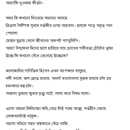
আহা!কি দুঃখময় কীর্তন।
সময় কি কখনো ফিরেছে সময়ের আবহে
ত্রিতাল শৈল্পিক সুধায় নর্তকীর প্রণয় আহবান। ছলকে পড়ে অমৃত পান
পেয়ালা
মোহন মুদ্রায় খেলে জীবনের অকপট পান্ডুলিপি।
আহা! উন্মাদনা মিথ্যে ছলে হারিয়ে যায় চোখের গভীরতা,ঠোঁটের তৃষ্ণা
ইচ্ছে কি কখনো বেঁধে রেখেছে ইচ্ছেকে?
জানাজানির গাণিতিক হিসেব এখন অপেক্ষার বালুচর,
নদী ভাঙ্গে, জল স্রোত হারায়, অনার্য ভালোবাসা কুহক মায়ায় চাঁদ হয়
চমৎকার মস্ত চাঁদ।
অজানা তৃষ্ণায় ক্ষুধার মৃত্যু ঘটে, লালা ঝরে বিষম লালা।
এসো আমরা কিনিবেচা করি,বেচে দিই পরম আত্মা, শর্তহীন বেচায়
লোকসানটাই থাকুক।
আলো সরিয়ে গহন অন্ধকারে বেঁচে থাকি,