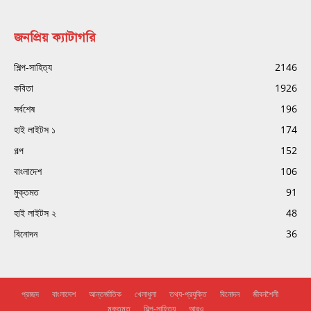
জনপ্রিয় ক্যাটাগরি
শিল্প-সাহিত্য
2146
কবিতা
1926
সর্বশেষ
196
হাই লাইটস ১
174
গল্প
152
বাংলাদেশ
106
মুক্তমত
91
হাই লাইটস ২
48
বিনোদন
36
প্রচ্ছদ
বাংলাদেশ
আন্তর্জাতিক
খেলাধুলা
তথ্য-প্রযুক্তি
বিনোদন
জীবনশৈলী
মুক্তমত
শিল্প-সাহিত্য
আরও