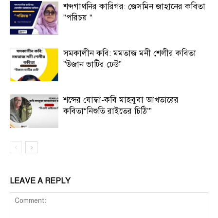
শব্দগাথনির কারিগর: জেসমিন জাহানের কবিতা
”পরিচয় ”
সমকালীন কবি: মমতাজ মনী শেলীর কবিতা
”উজান ভাটির ঢেউ”
শব্দের যোদ্ধা-কবি মাহবুবা আখতারের
কবিতা“নিশুতি রাইতের চিঠি’”
LEAVE A REPLY