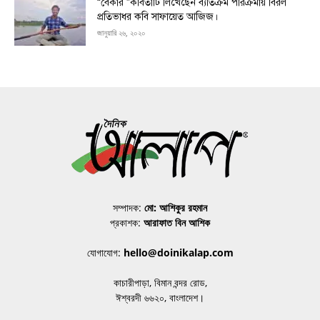
“বেকার ”কবিতাটি লিখেছেন ব্যতিক্রম পরিক্রমায় বিরল
প্রতিভাধর কবি সাফায়েত আজিজ।
জানুয়ারি ২৬, ২০২০
সম্পাদক:
মো: আশিকুর রহমান
প্রকাশক:
আরাফাত বিন আশিক
যোগাযোগ:
hello@doinikalap.com
কাচারীপাড়া, বিমান বন্দর রোড,
ঈশ্বরদী ৬৬২০, বাংলাদেশ।