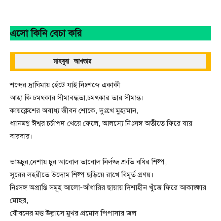
এসো কিনি বেচা করি
  মাহবুবা আখতার 
শব্দের দ্রাঘিমায় হেঁটে যাই নিঃশব্দে একাকী
আহা কি চমৎকার সীমাবদ্ধতা,চমৎকার তার সীমান্ত।
কায়ক্লেশের অবাধ্য জীবন শোকে, দুঃখে মুহ্যমান,
ধ্যানমগ্ন ঈশ্বর চর্চাপদ খেয়ে ফেলে, আলস্যে নিঃসঙ্গ অতীতে ফিরে যায়
বারবার।
ভাঙচুর,নেশায় চুর আবোল তাবোল নির্লজ্জ শ্রুতি বধির শিল্প,
সুরের লহরীতে উদোম শিল্প ছড়িয়ে রাখে বিমূর্ত প্রণয়।
নিঃসঙ্গ অপ্রাপ্তি সমূহ আলো-আঁধারির ছায়ায় দিশাহীন খুঁজে ফিরে আকাঙ্ক্ষার
মোহর,
যৌবনের মত্ত উল্লাসে মুখর প্রমোদ পিপাসার জল