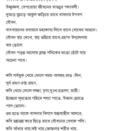
উচ্ছৃঙ্খল, বেপরোয়া জীবনের ভাঙচুর পদাবলী।
দুমড়ে মুচড়ে আকুল জড়িয়ে রাখে বাসনার টগবগ
যৌবন,
বাৎসায়নের রসায়নে মহাকাব্য লিখে রাখে বোধের আগুনে।
যৌবন স্বপ্ন দেখে, স্বপ্ন গুছিয়ে রাখে,প্রচন্ড উন্মাদনায়
ঝর তোলে
যৌবন পড়ন্ত আলোয় ক্লান্ত পথিকের মতো হেঁটে যায়
অচেনা পথে।
কবি সর্বভুক খেয়ে ফেলে সময়-অসময়,রাত -দিন,
সূর্য গ্রহণ-চন্দ্র গ্রহণ,
কবি খেয়ে ফেলে লজ্জা, ঘৃণা,দুঃখ,হতাশা, মারী।
ইচ্ছেরা শূন্যতার গহিনে শয্যা পাতে, উজান স্রোতে
পাল তোলে।
গুম হতে থাকে বাসনার বিলাস শুশ্রূষাহীন আদরে,
কবি তন্নতন্ন করে ছিড়ে রাখে যৌবনের বেবাক পলি।
কবি আঁধার খায়,কষ্ট খায়,জোছনার শরীর খায়,