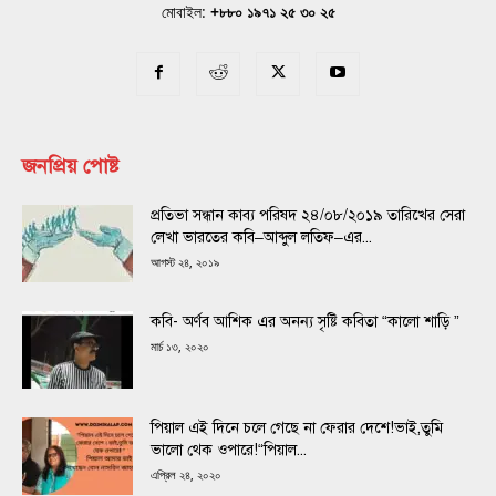
মোবাইল:
+৮৮০ ১৯৭১ ২৫ ৩০ ২৫
জনপ্রিয় পোষ্ট
প্রতিভা সন্ধান কাব্য পরিষদ ২৪/০৮/২০১৯ তারিখের সেরা
লেখা ভারতের কবি–আব্দুল লতিফ–এর...
আগস্ট ২৪, ২০১৯
কবি- অর্ণব আশিক এর অনন্য সৃষ্টি কবিতা “কালো শাড়ি ”
মার্চ ১৩, ২০২০
পিয়াল এই দিনে চলে গেছে না ফেরার দেশে!ভাই,তুমি
ভালো থেক ওপারে!“পিয়াল...
এপ্রিল ২৪, ২০২০