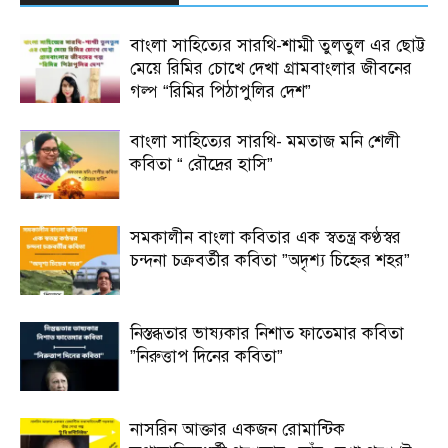
বাংলা সাহিত্যের সারথি-শাম্মী তুলতুল এর ছোট্ট
মেয়ে রিমির চোখে দেখা গ্রামবাংলার জীবনের
গল্প “রিমির পিঠাপুলির দেশ”
বাংলা সাহিত্যের সারথি- মমতাজ মনি শেলী
কবিতা “ রৌদ্রের হাসি”
সমকালীন বাংলা কবিতার এক স্বতন্ত্র কণ্ঠস্বর
চন্দনা চক্রবর্তীর কবিতা ”অদৃশ্য চিহ্নের শহর”
নিস্তব্ধতার ভাষ্যকার নিশাত ফাতেমার কবিতা
”নিরুত্তাপ দিনের কবিতা”
নাসরিন আক্তার একজন রোমান্টিক