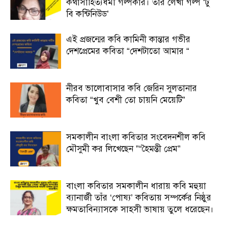
কথাসাহিত্যধর্মী গল্পকার। তাঁর লেখা গল্প ‘টু
বি কন্টিনিউড’
এই প্রজন্মের কবি কামিনী কান্তার গভীর
দেশপ্রেমের কবিতা “দেশটাতো আমার “
নীরব ভালোবাসার কবি জেরিন সুলতানার
কবিতা “খুব বেশী তো চায়নি মেয়েটি”
সমকালীন বাংলা কবিতার সংবেদনশীল কবি
মৌসুমী কর লিখেছেন ”“হৈমন্তী প্রেম”
বাংলা কবিতার সমকালীন ধারায় কবি মহুয়া
ব্যানার্জী তাঁর ‘পোষ্য’ কবিতায় সম্পর্কের নিষ্ঠুর
ক্ষমতাবিন্যাসকে সাহসী ভাষায় তুলে ধরেছেন।