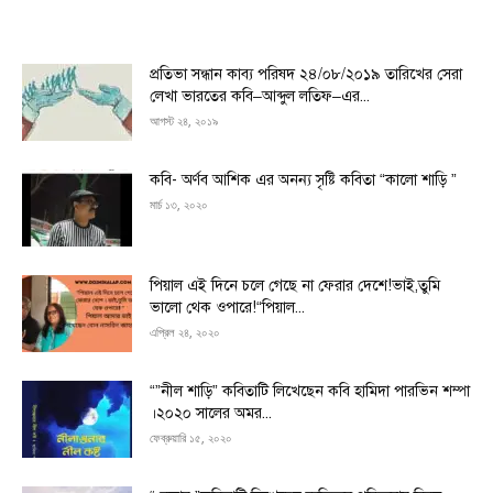
প্রতিভা সন্ধান কাব্য পরিষদ ২৪/০৮/২০১৯ তারিখের সেরা
লেখা ভারতের কবি–আব্দুল লতিফ–এর...
আগস্ট ২৪, ২০১৯
কবি- অর্ণব আশিক এর অনন্য সৃষ্টি কবিতা “কালো শাড়ি ”
মার্চ ১৩, ২০২০
পিয়াল এই দিনে চলে গেছে না ফেরার দেশে!ভাই,তুমি
ভালো থেক ওপারে!“পিয়াল...
এপ্রিল ২৪, ২০২০
“”নীল শাড়ি” কবিতাটি লিখেছেন কবি হামিদা পারভিন শম্পা
।২০২০ সালের অমর...
ফেব্রুয়ারি ১৫, ২০২০