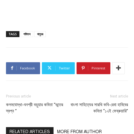
TAGS
পাটাতন
বালুচর
Facebook
Twitter
Pinterest
Previous article
Next article
কলমযোদ্ধা-বনশ্রী বড়ুয়ার কবিতা “ভূতের
বাংলা সাহিত্যের সারথি কবি-রেবা হাবিবের
স্বপ্ন ”
কবিতা “১২ই ফেব্রুয়ারি”
RELATED ARTICLES
MORE FROM AUTHOR