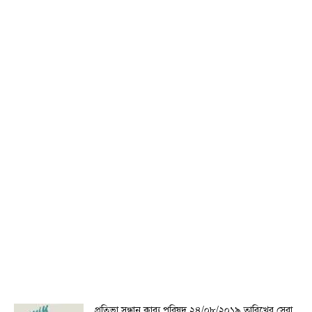
প্রতিভা সন্ধান কাব্য পরিষদ ২৪/০৮/২০১৯ তারিখের সেরা