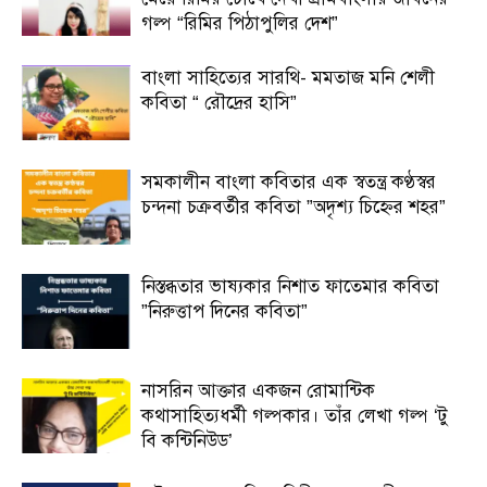
গল্প “রিমির পিঠাপুলির দেশ”
বাংলা সাহিত্যের সারথি- মমতাজ মনি শেলী
কবিতা “ রৌদ্রের হাসি”
সমকালীন বাংলা কবিতার এক স্বতন্ত্র কণ্ঠস্বর
চন্দনা চক্রবর্তীর কবিতা ”অদৃশ্য চিহ্নের শহর”
নিস্তব্ধতার ভাষ্যকার নিশাত ফাতেমার কবিতা
”নিরুত্তাপ দিনের কবিতা”
নাসরিন আক্তার একজন রোমান্টিক
কথাসাহিত্যধর্মী গল্পকার। তাঁর লেখা গল্প ‘টু
বি কন্টিনিউড’