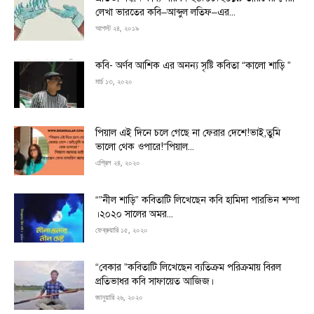
লেখা ভারতের কবি–আব্দুল লতিফ–এর...
আগস্ট ২৪, ২০১৯
কবি- অর্ণব আশিক এর অনন্য সৃষ্টি কবিতা “কালো শাড়ি ”
মার্চ ১৩, ২০২০
পিয়াল এই দিনে চলে গেছে না ফেরার দেশে!ভাই,তুমি
ভালো থেক ওপারে!“পিয়াল...
এপ্রিল ২৪, ২০২০
“”নীল শাড়ি” কবিতাটি লিখেছেন কবি হামিদা পারভিন শম্পা
।২০২০ সালের অমর...
ফেব্রুয়ারি ১৫, ২০২০
“বেকার ”কবিতাটি লিখেছেন ব্যতিক্রম পরিক্রমায় বিরল
প্রতিভাধর কবি সাফায়েত আজিজ।
জানুয়ারি ২৬, ২০২০