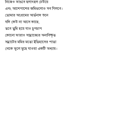
নিজেও ভাঙবে ছলাৎছল ঢেউয়ে
এবং আশেপাশের জমিগুলোও সব গিলবে।
তোমার অপ্রেমের আর্তনাদ শুনে
যদি কেউ না আসে কাছে,
তবে তুমি হয়ে যাও চুপচাপ
কোনো ফারাও সাম্রাজ্যের অনাবিষ্কৃত
সম্রাটের মমির মতো ইতিহাসের পাতা
থেকে ভুলে মুছে যাওয়া একটি অধ্যায়।