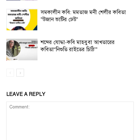
সমকালীন কবি: মমতাজ মনী শেলীর কবিতা
”উজান ভাটির ঢেউ”
শব্দের যোদ্ধা-কবি মাহবুবা আখতারের
কবিতা“নিশুতি রাইতের চিঠি’”
LEAVE A REPLY