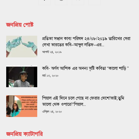
জনপ্রিয় পোষ্ট
প্রতিভা সন্ধান কাব্য পরিষদ ২৪/০৮/২০১৯ তারিখের সেরা
লেখা ভারতের কবি–আব্দুল লতিফ–এর...
আগস্ট ২৪, ২০১৯
কবি- অর্ণব আশিক এর অনন্য সৃষ্টি কবিতা “কালো শাড়ি ”
মার্চ ১৩, ২০২০
পিয়াল এই দিনে চলে গেছে না ফেরার দেশে!ভাই,তুমি
ভালো থেক ওপারে!“পিয়াল...
এপ্রিল ২৪, ২০২০
জনপ্রিয় ক্যাটাগরি