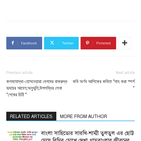
Facebook
Twitter
Pinterest
Previous article
Next article
কলমযোদ্ধা-হোসনেয়ারা বেগমের বাকরুদ্ধ
কবি অর্ণব আশিকের কবিতা “দাহ করা স্পর্শ
হৃদয়ের আবেগ,অনুভূতি,উপলব্ধির লেখা
”
“শেষের চিঠি ‘’
RELATED ARTICLES
MORE FROM AUTHOR
বাংলা সাহিত্যের সারথি-শাম্মী তুলতুল এর ছোট্ট
মেয়ে রিমির চোখে দেখা গ্রামবাংলার জীবনের