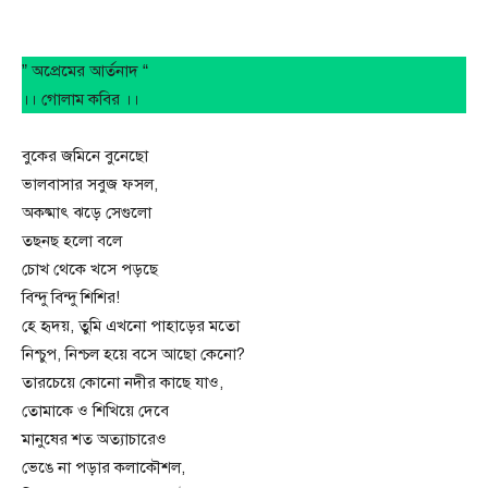
” অপ্রেমের আর্তনাদ “
।। গোলাম কবির ।।
বুকের জমিনে বুনেছো
ভালবাসার সবুজ ফসল,
অকষ্মাৎ ঝড়ে সেগুলো
তছনছ হলো বলে
চোখ থেকে খসে পড়ছে
বিন্দু বিন্দু শিশির!
হে হৃদয়, তুমি এখনো পাহাড়ের মতো
নিশ্চুপ, নিশ্চল হয়ে বসে আছো কেনো?
তারচেয়ে কোনো নদীর কাছে যাও,
তোমাকে ও শিখিয়ে দেবে
মানুষের শত অত্যাচারেও
ভেঙে না পড়ার কলাকৌশল,