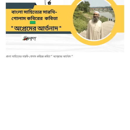
বাংলা সাহিত্যের সারথি-গোলাম কবিরের কবিতা " অপ্রেমের আর্তনাদ "