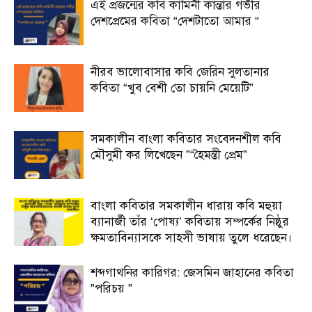
এই প্রজন্মের কবি কামিনী কান্তার গভীর
দেশপ্রেমের কবিতা “দেশটাতো আমার “
নীরব ভালোবাসার কবি জেরিন সুলতানার
কবিতা “খুব বেশী তো চায়নি মেয়েটি”
সমকালীন বাংলা কবিতার সংবেদনশীল কবি
মৌসুমী কর লিখেছেন ”“হৈমন্তী প্রেম”
বাংলা কবিতার সমকালীন ধারায় কবি মহুয়া
ব্যানার্জী তাঁর ‘পোষ্য’ কবিতায় সম্পর্কের নিষ্ঠুর
ক্ষমতাবিন্যাসকে সাহসী ভাষায় তুলে ধরেছেন।
শব্দগাথনির কারিগর: জেসমিন জাহানের কবিতা
”পরিচয় ”