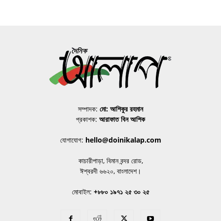
সম্পাদক:
মো: আশিকুর রহমান
প্রকাশক:
আরাফাত বিন আশিক
যোগাযোগ:
hello@doinikalap.com
কাচারীপাড়া, বিমান বন্দর রোড,
ঈশ্বরদী ৬৬২০, বাংলাদেশ।
মোবাইল:
+৮৮০ ১৯৭১ ২৫ ৩০ ২৫