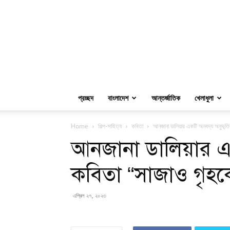
প্রচ্ছদ
বাংলাদেশ
আন্তর্জাতিক
খেলাধুলা
Home
শিল্প-সাহিত্য
কবিতা
আনজানা ডালিয়ার একটি অনবদ্য অনুভূতি
আনজানা ডালিয়ার এ
কবিতা “সাজাও গৃহক
এপ্রিল ২৭, ২০২৩