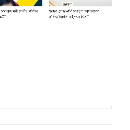
 মমতাজ মনী শেলীর কবিতা
শব্দের যোদ্ধা-কবি মাহবুবা আখতারের
ঢেউ”
কবিতা“নিশুতি রাইতের চিঠি’”