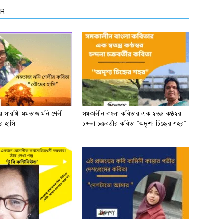
OR
ের সারথি- মমতাজ মনি শেলী
সমকালীন বাংলা কবিতার এক স্বতন্ত্র কণ্ঠস্বর
র হাসি”
চন্দনা চক্রবর্তীর কবিতা ”অদৃশ্য চিহ্নের শহর”