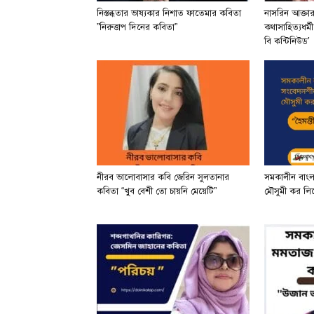
নিস্তব্ধতার ভাষ্যকার নিশাত ফাতেমার কবিতা
নাসরিন আক্তা
”নিরুত্তাপ দিনের কবিতা”
কথাসাহিত্যধর্ম
বি কন্টিনিউড’
নীরব ভালোবাসার কবি জেরিন সুলতানার
সমকালীন বাং
কবিতা “খুব বেশী তো চায়নি মেয়েটি”
মৌসুমী কর লিখে