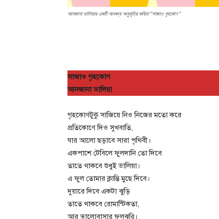
আনজানা ডালিয়ার একটি অনবদ্য অনুভূতির কবিতা “সাজাও গৃহকোণ ’’
সাজাও গৃহকোণ
আনজানা ডালিয়া
গৃহকোণটুকু সাজিয়ে নিও নিজের মতো করে
প্রতিকোণে দিও সুখবাতি,
যার আলো ছড়াবে সারা পৃথিবী।
একপাশে টেবিলে ফুলদানি তো দিবে
তাতে থাকবে শুধুই ডালিয়া।
এ ফুল তোমার ক্লান্তি মুছে দিবে।
দুয়ারে দিবে একটা ঝুড়ি
তাতে থাকবে রোমান্টিকতা,
আর ভালোবাসার ফুলঝুরি।