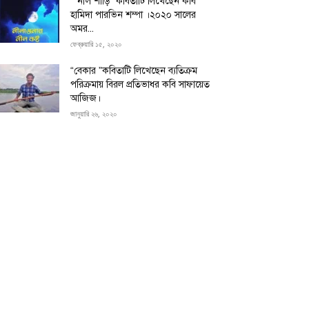
“”নীল শাড়ি” কবিতাটি লিখেছেন কবি
হামিদা পারভিন শম্পা ।২০২০ সালের
অমর...
ফেব্রুয়ারি ১৫, ২০২০
“বেকার ”কবিতাটি লিখেছেন ব্যতিক্রম
পরিক্রমায় বিরল প্রতিভাধর কবি সাফায়েত
আজিজ।
জানুয়ারি ২৬, ২০২০