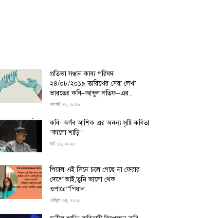
প্রতিভা সন্ধান কাব্য পরিষদ
২৪/০৮/২০১৯ তারিখের সেরা লেখা
ভারতের কবি–আব্দুল লতিফ–এর...
আগস্ট ২৪, ২০১৯
কবি- অর্ণব আশিক এর অনন্য সৃষ্টি কবিতা
“কালো শাড়ি ”
মার্চ ১৩, ২০২০
পিয়াল এই দিনে চলে গেছে না ফেরার
দেশে!ভাই,তুমি ভালো থেক
ওপারে!“পিয়াল...
এপ্রিল ২৪, ২০২০