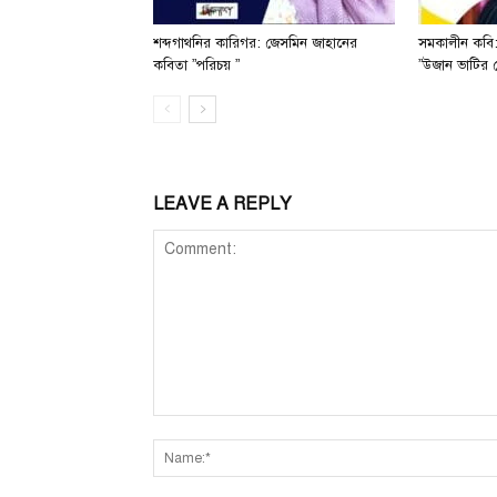
শব্দগাথনির কারিগর: জেসমিন জাহানের
সমকালীন কবি:
কবিতা ”পরিচয় ”
”উজান ভাটির 
LEAVE A REPLY