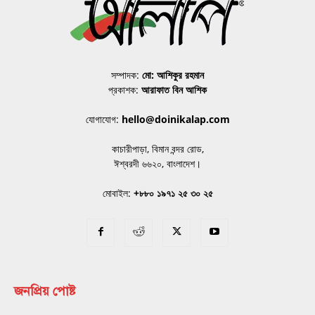
সম্পাদক:
মো: আশিকুর রহমান
প্রকাশক:
আরাফাত বিন আশিক
যোগাযোগ:
hello@doinikalap.com
কাচারীপাড়া, বিমান বন্দর রোড,
ঈশ্বরদী ৬৬২০, বাংলাদেশ।
মোবাইল:
+৮৮০ ১৯৭১ ২৫ ৩০ ২৫
জনপ্রিয় পোষ্ট