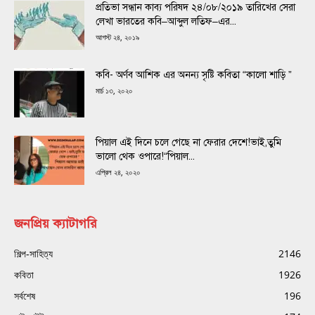
প্রতিভা সন্ধান কাব্য পরিষদ ২৪/০৮/২০১৯ তারিখের সেরা
লেখা ভারতের কবি–আব্দুল লতিফ–এর...
আগস্ট ২৪, ২০১৯
কবি- অর্ণব আশিক এর অনন্য সৃষ্টি কবিতা “কালো শাড়ি ”
মার্চ ১৩, ২০২০
পিয়াল এই দিনে চলে গেছে না ফেরার দেশে!ভাই,তুমি
ভালো থেক ওপারে!“পিয়াল...
এপ্রিল ২৪, ২০২০
জনপ্রিয় ক্যাটাগরি
শিল্প-সাহিত্য
2146
কবিতা
1926
সর্বশেষ
196