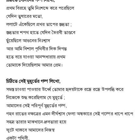
চিঠিতে সেদিনের গল্প লিখো,
প্রথম বিরহে তুমি নিঃশব্দে ঝরে পরেছিলে
যেদিন তুষারের মতো,
ললাটে এঁকেছিলে প্রখর তাপের স্তব্ধতা ;
স্তব্ধতার শপথ হাতে যেদিন ভৈরবী তাণ্ডবে
ছুঁয়েছিলে আগুনের নিঃশ্বাস
আর আমি বিশাল পৃথিবীর দিক দিগন্ত
হতে বয়ে যাওয়া আনন্দধারায় প্রথম
তোমাকে দিয়েছিলাম আমার প্রেম।
চিঠিতে সেই মুহূর্তের গল্প লিখো,
সমস্ত চাওয়া পাওয়ার উর্ধ্বে তোমার হৃদয়টাকে রন্ধ্রে রন্ধ্রে উপলব্ধি করে
নিজেকে শুদ্ধ করেছিলাম যে মুহূর্তে ;
আমাদের সেই পরিপূর্ণ মুহুর্তের গল্প,
গহন রাতের নক্ষত্রের এমন দীর্ঘশ্বাস ফেলা অন্ধকারে সেই গল্পের ধাপে ধাপে
সহস্র তারার মাঝখানে ধ্রুবতারা হয়ে
ফুটে থাকবে আমাদের নিজস্ব
একটা পৃথিবী,