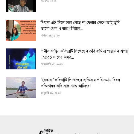
মার্চ ১৩, ২০২০
পিয়াল এই দিনে চলে গেছে না ফেরার দেশে!ভাই,তুমি
ভালো থেক ওপারে!“পিয়াল...
এপ্রিল ২৪, ২০২০
“”নীল শাড়ি” কবিতাটি লিখেছেন কবি হামিদা পারভিন শম্পা
।২০২০ সালের অমর...
ফেব্রুয়ারি ১৫, ২০২০
“বেকার ”কবিতাটি লিখেছেন ব্যতিক্রম পরিক্রমায় বিরল
প্রতিভাধর কবি সাফায়েত আজিজ।
জানুয়ারি ২৬, ২০২০