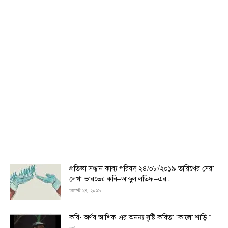
প্রতিভা সন্ধান কাব্য পরিষদ ২৪/০৮/২০১৯ তারিখের সেরা
লেখা ভারতের কবি–আব্দুল লতিফ–এর...
আগস্ট ২৪, ২০১৯
কবি- অর্ণব আশিক এর অনন্য সৃষ্টি কবিতা “কালো শাড়ি ”