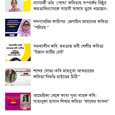
ব্যানার্জী তাঁর ‘পোষ্য’ কবিতায় সম্পর্কের নিষ্ঠুর
ক্ষমতাবিন্যাসকে সাহসী ভাষায় তুলে ধরেছেন।
শব্দগাথনির কারিগর: জেসমিন জাহানের কবিতা
”পরিচয় ”
সমকালীন কবি: মমতাজ মনী শেলীর কবিতা
”উজান ভাটির ঢেউ”
শব্দের যোদ্ধা-কবি মাহবুবা আখতারের
কবিতা“নিশুতি রাইতের চিঠি’”
আমেরিকা থেকে কাব্য সুধা-বাহক কবি-
সাহানুকা হাসান শিখার কবিতা “কালের ভাবনা”