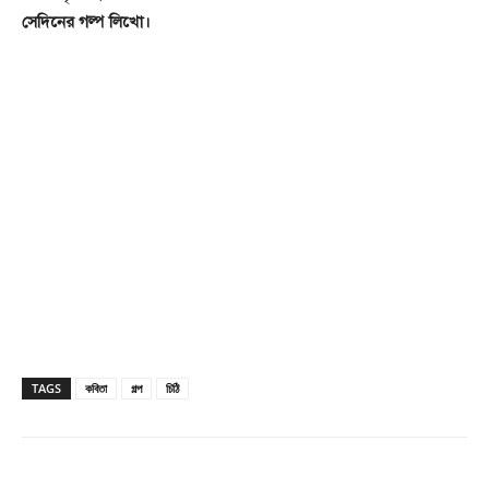
সেদিনের গল্প লিখো।
TAGS
কবিতা
গল্প
চিঠি