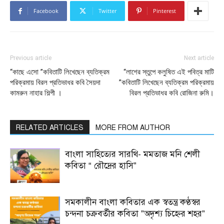
Facebook
Twitter
Pinterest
Previous article
Next article
“কাছে এসো ”কবিতাটি লিখেছেন ব্যতিক্রম
“লাশের স্তুপে কলুষিত এই পবিত্র মাটি
পরিক্রমায় বিরল প্রতিভাধর কবি সৈয়দা
”কবিতাটি লিখেছেন ব্যতিক্রম পরিক্রমায়
কামরুন নাহার শিল্পী ।
বিরল প্রতিভাধর কবি রোজিনা রুমি।
RELATED ARTICLES
MORE FROM AUTHOR
বাংলা সাহিত্যের সারথি- মমতাজ মনি শেলী
কবিতা “ রৌদ্রের হাসি”
সমকালীন বাংলা কবিতার এক স্বতন্ত্র কণ্ঠস্বর
চন্দনা চক্রবর্তীর কবিতা ”অদৃশ্য চিহ্নের শহর”