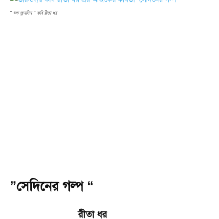
'' শুভ জন্মদিন '' কবি রীতা ধর
”সেদিনের গল্প “
রীতা ধর