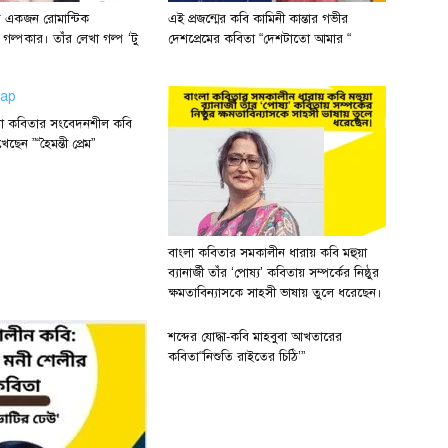
র একজন রোমান্টিক
এই প্রজন্মের কবি কামিনী কান্তার গভীর
ী গল্পকার। তাঁর লেখা গল্প ‘টু
দেশপ্রেমের কবিতা “দেশটাতো আমার “
লা কবিতার সংবেদনশীল কবি
ছেন ”“হৈমন্তী প্রেম”
বাংলা কবিতার সমকালীন ধারায় কবি মহুয়া
ব্যানার্জী তাঁর ‘পোষ্য’ কবিতায় সম্পর্কের নিষ্ঠুর
ক্ষমতাবিন্যাসকে সাহসী ভাষায় তুলে ধরেছেন।
শব্দের যোদ্ধা-কবি মাহবুবা আখতারের
কবিতা“নিশুতি রাইতের চিঠি’”