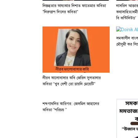
নিস্তব্ধতার ভাষ্যকার নিশাত ফাতেমার কবিতা
নাসরিন আক্তা
”নিরুত্তাপ দিনের কবিতা”
কথাসাহিত্যধর্ম
বি কন্টিনিউড’
সমকালীন বাং
মৌসুমী কর লিখে
নীরব ভালোবাসার কবি জেরিন সুলতানার
কবিতা “খুব বেশী তো চায়নি মেয়েটি”
শব্দগাথনির কারিগর: জেসমিন জাহানের
কবিতা ”পরিচয় ”