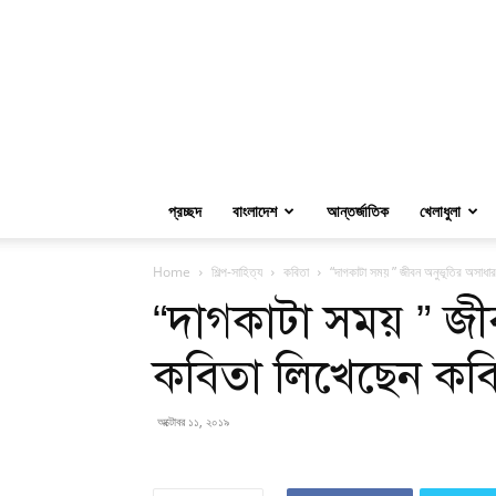
প্রচ্ছদ
বাংলাদেশ
আন্তর্জাতিক
খেলাধুলা
Home
শিল্প-সাহিত্য
কবিতা
“দাগকাটা সময় ” জীবন অনুভূতির অসাধ
“দাগকাটা সময় ” জী
কবিতা লিখেছেন কবি
অক্টোবর ১১, ২০১৯