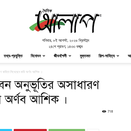
Doinik
Alap
শনিবার
,
৮ই আগস্ট, ২০২৬ খ্রিস্টাব্দ
২৪শে শ্রাবণ, ১৪৩৩ বঙ্গাব্দ
তথ্য-প্রযুক্তি
বিনোদন
জীবনশৈলী
মুক্তমত
শিল্প-সাহিত্য
আ
ারণ কবিতা লিখেছেন কবি অর্ণব আশিক ।
বন অনুভূতির অসাধারণ
 অর্ণব আশিক ।
718