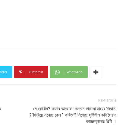
itter
Pinterest
WhatsApp
Next article
র
সে কোথায়? আমার আবরার!! সন্তান হারানো মায়ের জিঘাসা
?“ফিরিয়ে এনেছে কেন ” কবিতাটি লিখেছে সৃষ্টিশীল কবি সৈয়দা
কামরুন্নাহার শিল্পী ।