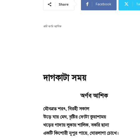
Facebook
Tw
Share
কবি অর্ণব আশিক
দাগকাটা সময়
অর্ণব আশিক
মৌনব্রত শরৎ, বিরহী সকাল
উড়ে যায় মেঘ, বৃষ্টির ফোটা কুয়াশাময়
খড়ের গাদায় লুকায় শালিক, বকরি ছানা
একটি কিশোরী নূপুর পায়ে, ঘোরলাগা চোখে।