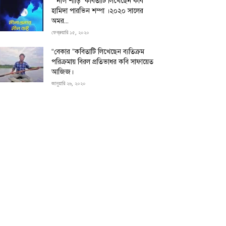
“”নীল শাড়ি” কবিতাটি লিখেছেন কবি
হামিদা পারভিন শম্পা ।২০২০ সালের
অমর...
ফেব্রুয়ারি ১৫, ২০২০
“বেকার ”কবিতাটি লিখেছেন ব্যতিক্রম
পরিক্রমায় বিরল প্রতিভাধর কবি সাফায়েত
আজিজ।
জানুয়ারি ২৬, ২০২০