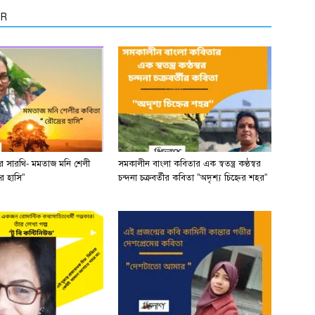
OR
ের সারথি- মমতাজ মনি শেলী
সমকালীন বাংলা কবিতার এক স্বতন্ত্র কণ্ঠস্বর
র হাসি”
চন্দনা চক্রবর্তীর কবিতা ”অদৃশ্য চিহ্নের শহর”