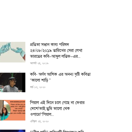
প্রতিভা সন্ধান কাব্য পরিষদ
২৪/০৮/২০১৯ তারিখের সেরা লেখা
ভারতের কবি–আব্দুল লতিফ–এর...
আগস্ট ২৪, ২০১৯
কবি- অর্ণব আশিক এর অনন্য সৃষ্টি কবিতা
“কালো শাড়ি ”
মার্চ ১৩, ২০২০
পিয়াল এই দিনে চলে গেছে না ফেরার
দেশে!ভাই,তুমি ভালো থেক
ওপারে!“পিয়াল...
এপ্রিল ২৪, ২০২০