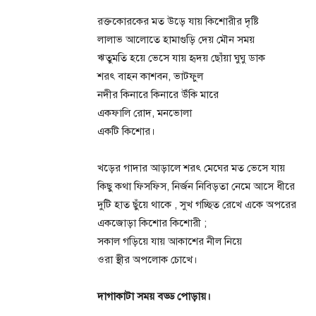
রক্তকোরকের মত উড়ে যায় কিশোরীর দৃষ্টি
লালাভ আলোতে হামাগুড়ি দেয় মৌন সময়
ঋতুমতি হয়ে ভেসে যায় হৃদয় ছোঁয়া ঘুঘু ডাক
শরৎ বাহন কাশবন, ভাটফুল
নদীর কিনারে কিনারে উঁকি মারে
একফালি রোদ, মনভোলা
একটি কিশোর।
খড়ের গাদার আড়ালে শরৎ মেঘের মত ভেসে যায়
কিছু কথা ফিসফিস, নির্জন নিবিড়তা নেমে আসে ধীরে
দুটি হাত ছুঁয়ে থাকে , সুখ গচ্ছিত রেখে একে অপরের
একজোড়া কিশোর কিশোরী ;
সকাল গড়িয়ে যায় আকাশের নীল নিয়ে
ওরা স্থীর অপলোক চোখে।
দাগাকাটা সময় বড্ড পোড়ায়।