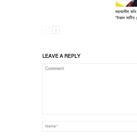
সমকালীন কবি:
”উজান ভাটির 
LEAVE A REPLY