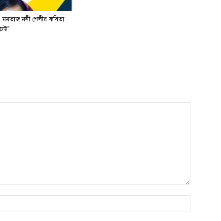
 মমতাজ মনী শেলীর কবিতা
ঢেউ”