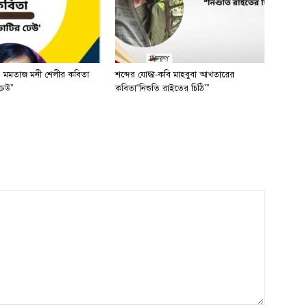
 মমতাজ মনী শেলীর কবিতা
শব্দের যোদ্ধা-কবি মাহবুবা আখতারের
ঢেউ”
কবিতা“নিশুতি রাইতের চিঠি’”