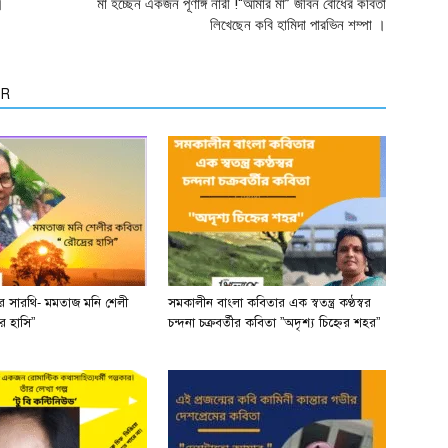
।
মা হচ্ছেন একজন পূর্ণাঙ্গ নারী !“আমার মা” জীবন বোধের কবিতা
লিখেছেন কবি হামিদা পারভিন শম্পা ।
OR
ের সারথি- মমতাজ মনি শেলী
সমকালীন বাংলা কবিতার এক স্বতন্ত্র কণ্ঠস্বর
র হাসি”
চন্দনা চক্রবর্তীর কবিতা ”অদৃশ্য চিহ্নের শহর”