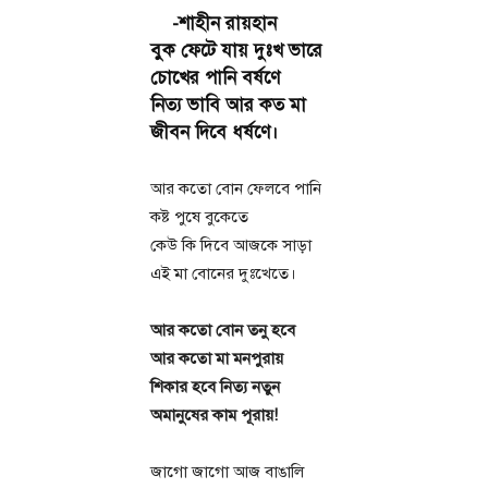
-শাহীন রায়হান
বুক ফেটে যায় দুঃখ ভারে
চোখের পানি বর্ষণে
নিত্য ভাবি আর কত মা
জীবন দিবে ধর্ষণে।
আর কতো বোন ফেলবে পানি
কষ্ট পুষে বুকেতে
কেউ কি দিবে আজকে সাড়া
এই মা বোনের দুঃখেতে।
আর কতো বোন তনু হবে
আর কতো মা মনপুরায়
শিকার হবে নিত্য নতুন
অমানুষের কাম পূরায়!
জাগো জাগো আজ বাঙালি