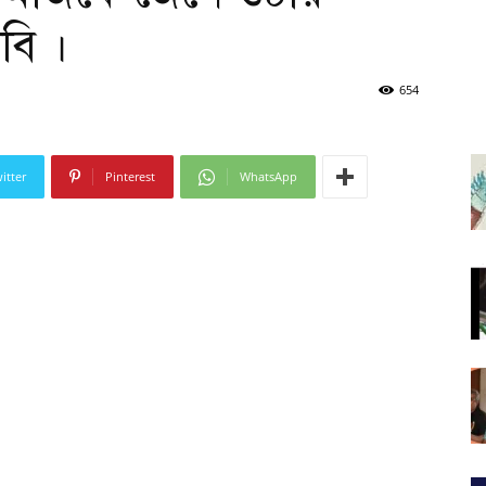
বি ।
654
itter
Pinterest
WhatsApp