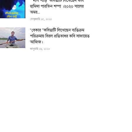
“”নীল শাড়ি” কবিতাটি লিখেছেন কবি
হামিদা পারভিন শম্পা ।২০২০ সালের
অমর...
ফেব্রুয়ারি ১৫, ২০২০
“বেকার ”কবিতাটি লিখেছেন ব্যতিক্রম
পরিক্রমায় বিরল প্রতিভাধর কবি সাফায়েত
আজিজ।
জানুয়ারি ২৬, ২০২০