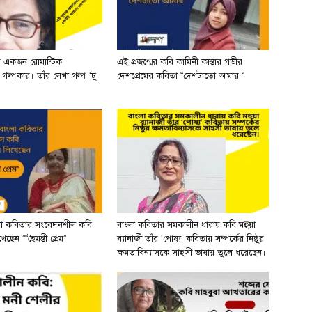
র একজন রোমান্টিক
এই প্রজন্মের কবি কামিনী কান্তার গভীর
ী গল্পকার। তাঁর লেখা গল্প ‘টু
দেশপ্রেমের কবিতা “দেশটাতো আমার “
লা কবিতার সংবেদনশীল কবি
বাংলা কবিতার সমকালীন ধারায় কবি মহুয়া
ছেন ”“হৈমন্তী প্রেম”
ব্যানার্জী তাঁর ‘পোষ্য’ কবিতায় সম্পর্কের নিষ্ঠুর
ক্ষমতাবিন্যাসকে সাহসী ভাষায় তুলে ধরেছেন।