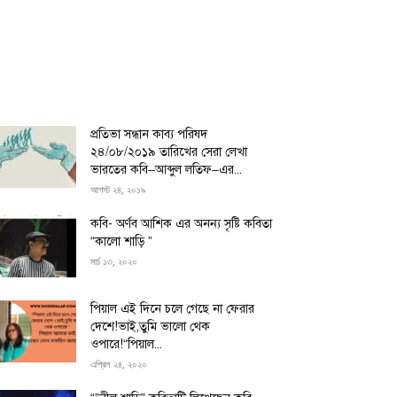
প্রতিভা সন্ধান কাব্য পরিষদ
২৪/০৮/২০১৯ তারিখের সেরা লেখা
ভারতের কবি–আব্দুল লতিফ–এর...
আগস্ট ২৪, ২০১৯
কবি- অর্ণব আশিক এর অনন্য সৃষ্টি কবিতা
“কালো শাড়ি ”
মার্চ ১৩, ২০২০
পিয়াল এই দিনে চলে গেছে না ফেরার
দেশে!ভাই,তুমি ভালো থেক
ওপারে!“পিয়াল...
এপ্রিল ২৪, ২০২০