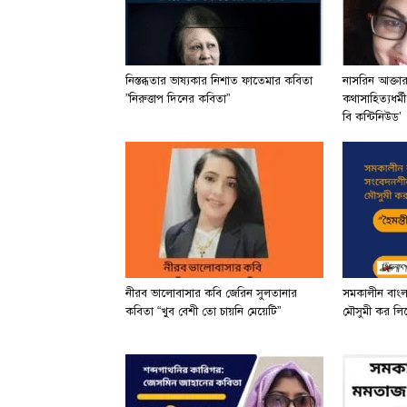
নিস্তব্ধতার ভাষ্যকার নিশাত ফাতেমার কবিতা
নাসরিন আক্তা
”নিরুত্তাপ দিনের কবিতা”
কথাসাহিত্যধর্ম
বি কন্টিনিউড’
নীরব ভালোবাসার কবি জেরিন সুলতানার
সমকালীন বাং
কবিতা “খুব বেশী তো চায়নি মেয়েটি”
মৌসুমী কর লিখে