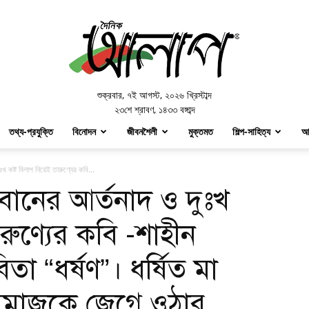
Doinik
Alap
শুক্রবার
,
৭ই আগস্ট, ২০২৬ খ্রিস্টাব্দ
২৩শে শ্রাবণ, ১৪৩৩ বঙ্গাব্দ
তথ্য-প্রযুক্তি
বিনোদন
জীবনশৈলী
মুক্তমত
শিল্প-সাহিত্য
আ
ঃখ কষ্ট বিলাপ নিয়েই তারুণ্যের কবি...
 বোনের আর্তনাদ ও দুঃখ
রুণ্যের কবি -শাহীন
া “ধর্ষণ”। ধর্ষিত মা
ত সমাজকে জেগে ওঠার