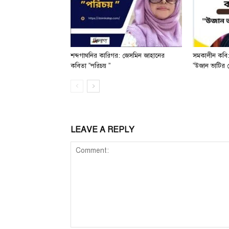
শব্দগাথনির কারিগর: জেসমিন জাহানের
সমকালীন কবি:
কবিতা ”পরিচয় ”
”উজান ভাটির 
LEAVE A REPLY