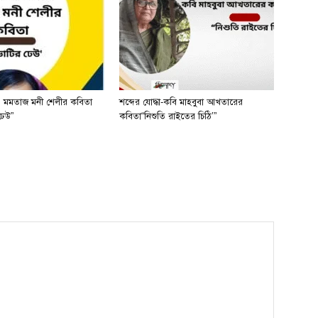
 মমতাজ মনী শেলীর কবিতা
শব্দের যোদ্ধা-কবি মাহবুবা আখতারের
ঢেউ”
কবিতা“নিশুতি রাইতের চিঠি’”