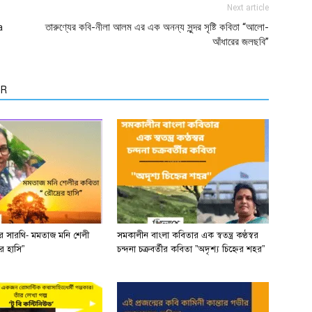
Next article
a
তারুণ্যের কবি-নীলা আলম এর এক অনন্য সুন্দর সৃষ্টি কবিতা “আলো-
আঁধারের জলছবি”
OR
ের সারথি- মমতাজ মনি শেলী
সমকালীন বাংলা কবিতার এক স্বতন্ত্র কণ্ঠস্বর
র হাসি”
চন্দনা চক্রবর্তীর কবিতা ”অদৃশ্য চিহ্নের শহর”