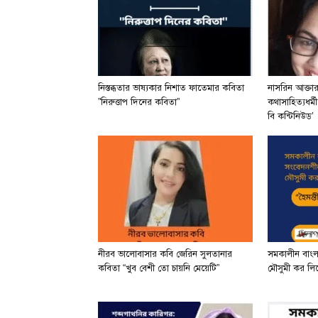
নিস্তব্ধতার ভাষ্যকার নিশাত ফাতেমার কবিতা
নাসরিন আক্তা
”নিরুত্তাপ দিনের কবিতা”
কথাসাহিত্যধর্ম
বি কন্টিনিউড’
নীরব ভালোবাসার কবি জেরিন সুলতানার
সমকালীন বাং
কবিতা “খুব বেশী তো চায়নি মেয়েটি”
মৌসুমী কর লিখে