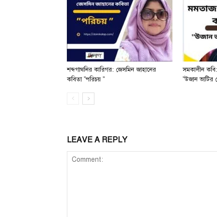
শব্দগাথনির কারিগর: জেসমিন জাহানের
সমকালীন কবি:
কবিতা ”পরিচয় ”
”উজান ভাটির 
LEAVE A REPLY