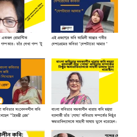
র একজন রোমান্টিক
এই প্রজন্মের কবি কামিনী কান্তার গভীর
ী গল্পকার। তাঁর লেখা গল্প ‘টু
দেশপ্রেমের কবিতা “দেশটাতো আমার “
লা কবিতার সংবেদনশীল কবি
বাংলা কবিতার সমকালীন ধারায় কবি মহুয়া
ছেন ”“হৈমন্তী প্রেম”
ব্যানার্জী তাঁর ‘পোষ্য’ কবিতায় সম্পর্কের নিষ্ঠুর
ক্ষমতাবিন্যাসকে সাহসী ভাষায় তুলে ধরেছেন।