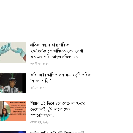
প্রতিভা সন্ধান কাব্য পরিষদ
২৪/০৮/২০১৯ তারিখের সেরা লেখা
ভারতের কবি–আব্দুল লতিফ–এর...
আগস্ট ২৪, ২০১৯
কবি- অর্ণব আশিক এর অনন্য সৃষ্টি কবিতা
“কালো শাড়ি ”
মার্চ ১৩, ২০২০
পিয়াল এই দিনে চলে গেছে না ফেরার
দেশে!ভাই,তুমি ভালো থেক
ওপারে!“পিয়াল...
এপ্রিল ২৪, ২০২০