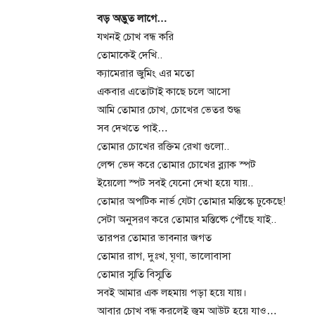
বড় অদ্ভুত লাগে…
যখনই চোখ বন্ধ করি
তোমাকেই দেখি..
ক্যামেরার জুমিং এর মতো
একবার এতোটাই কাছে চলে আসো
আমি তোমার চোখ, চোখের ভেতর শুদ্ধ
সব দেখতে পাই…
তোমার চোখের রক্তিম রেখা গুলো..
লেন্স ভেদ করে তোমার চোখের ব্ল্যাক স্পট
ইয়েলো স্পট সবই যেনো দেখা হয়ে যায়..
তোমার অপটিক নার্ভ যেটা তোমার মস্তিস্কে ঢুকেছে!
সেটা অনুসরণ করে তোমার মস্তিষ্কে পৌঁছে যাই..
তারপর তোমার ভাবনার জগত
তোমার রাগ, দুঃখ, ঘৃণা, ভালোবাসা
তোমার স্মৃতি বিস্মৃতি
সবই আমার এক লহমায় পড়া হয়ে যায়।
আবার চোখ বন্ধ করলেই জুম আউট হয়ে যাও…