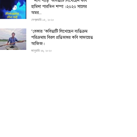
“”নীল শাড়ি” কবিতাটি লিখেছেন কবি
হামিদা পারভিন শম্পা ।২০২০ সালের
অমর...
ফেব্রুয়ারি ১৫, ২০২০
“বেকার ”কবিতাটি লিখেছেন ব্যতিক্রম
পরিক্রমায় বিরল প্রতিভাধর কবি সাফায়েত
আজিজ।
জানুয়ারি ২৬, ২০২০