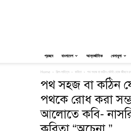
প্রচ্ছদ
বাংলাদেশ
আন্তর্জাতিক
খেলাধুলা
Home
শিল্প-সাহিত্য
কবিতা
পথ সহজ বা কঠিন যেটাই হোক জীবনে চল
পথ সহজ বা কঠিন য
পথকে রোধ করা সম্
আলোতে কবি- নাসরিন
কবিতা “অচেনা ”