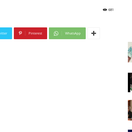
681
itter
Pinterest
WhatsApp