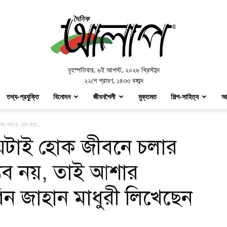
Doinik
Alap
বৃহস্পতিবার
,
৬ই আগস্ট, ২০২৬ খ্রিস্টাব্দ
২২শে শ্রাবণ, ১৪৩৩ বঙ্গাব্দ
তথ্য-প্রযুক্তি
বিনোদন
জীবনশৈলী
মুক্তমত
শিল্প-সাহিত্য
আ
ার পথকে রোধ করা...
েটাই হোক জীবনে চলার
ভব নয়, তাই আশার
 জাহান মাধুরী লিখেছেন