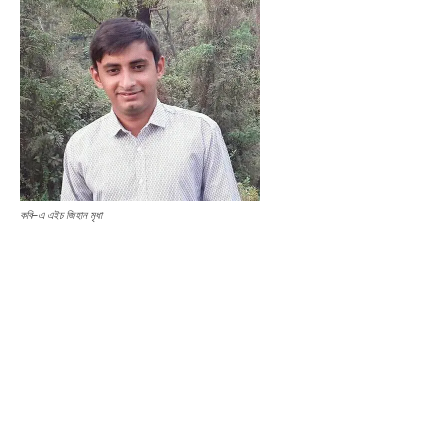
কবি–এ এইচ জিহান মৃধা