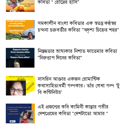
কবিতা “ রৌদ্রের হাসি”
সমকালীন বাংলা কবিতার এক স্বতন্ত্র কণ্ঠস্বর
চন্দনা চক্রবর্তীর কবিতা ”অদৃশ্য চিহ্নের শহর”
নিস্তব্ধতার ভাষ্যকার নিশাত ফাতেমার কবিতা
”নিরুত্তাপ দিনের কবিতা”
নাসরিন আক্তার একজন রোমান্টিক
কথাসাহিত্যধর্মী গল্পকার। তাঁর লেখা গল্প ‘টু
বি কন্টিনিউড’
এই প্রজন্মের কবি কামিনী কান্তার গভীর
দেশপ্রেমের কবিতা “দেশটাতো আমার “