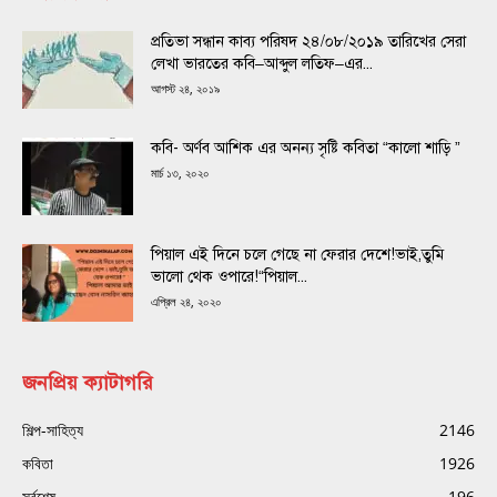
প্রতিভা সন্ধান কাব্য পরিষদ ২৪/০৮/২০১৯ তারিখের সেরা
লেখা ভারতের কবি–আব্দুল লতিফ–এর...
আগস্ট ২৪, ২০১৯
কবি- অর্ণব আশিক এর অনন্য সৃষ্টি কবিতা “কালো শাড়ি ”
মার্চ ১৩, ২০২০
পিয়াল এই দিনে চলে গেছে না ফেরার দেশে!ভাই,তুমি
ভালো থেক ওপারে!“পিয়াল...
এপ্রিল ২৪, ২০২০
জনপ্রিয় ক্যাটাগরি
শিল্প-সাহিত্য
2146
কবিতা
1926
সর্বশেষ
196