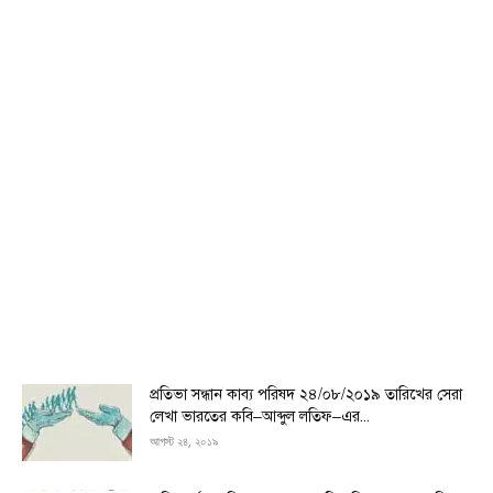
প্রতিভা সন্ধান কাব্য পরিষদ ২৪/০৮/২০১৯ তারিখের সেরা
লেখা ভারতের কবি–আব্দুল লতিফ–এর...
আগস্ট ২৪, ২০১৯