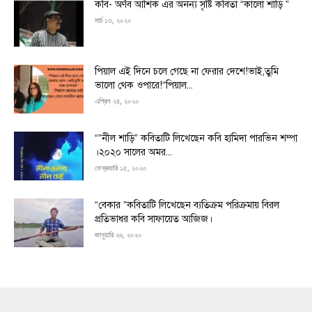
কবি- অর্ণব আশিক এর অনন্য সৃষ্টি কবিতা “কালো শাড়ি ”
মার্চ ১৩, ২০২০
পিয়াল এই দিনে চলে গেছে না ফেরার দেশে!ভাই,তুমি
ভালো থেক ওপারে!“পিয়াল...
এপ্রিল ২৪, ২০২০
“”নীল শাড়ি” কবিতাটি লিখেছেন কবি হামিদা পারভিন শম্পা
।২০২০ সালের অমর...
ফেব্রুয়ারি ১৫, ২০২০
“বেকার ”কবিতাটি লিখেছেন ব্যতিক্রম পরিক্রমায় বিরল
প্রতিভাধর কবি সাফায়েত আজিজ।
জানুয়ারি ২৬, ২০২০