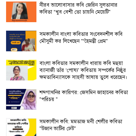
নীরব ভালোবাসার কবি জেরিন সুলতানার
কবিতা “খুব বেশী তো চায়নি মেয়েটি”
সমকালীন বাংলা কবিতার সংবেদনশীল কবি
মৌসুমী কর লিখেছেন ”“হৈমন্তী প্রেম”
বাংলা কবিতার সমকালীন ধারায় কবি মহুয়া
ব্যানার্জী তাঁর ‘পোষ্য’ কবিতায় সম্পর্কের নিষ্ঠুর
ক্ষমতাবিন্যাসকে সাহসী ভাষায় তুলে ধরেছেন।
শব্দগাথনির কারিগর: জেসমিন জাহানের কবিতা
”পরিচয় ”
সমকালীন কবি: মমতাজ মনী শেলীর কবিতা
”উজান ভাটির ঢেউ”