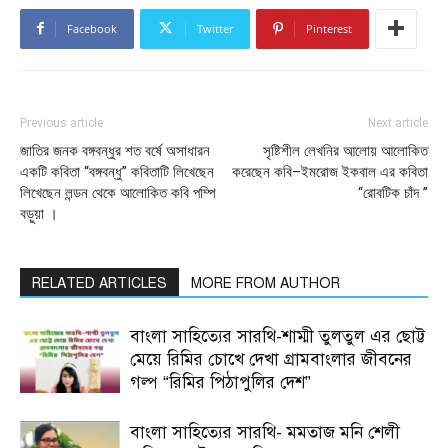
Facebook
Twitter
Pinterest
Previous article
Next article
জাতির জনক বঙ্গবন্ধুর শত বর্ষে অসাধারন
সৃষ্টিশীল লেখনির আলোয় আলোকিত
একটি কবিতা “বঙ্গবন্ধু” কবিতাটি লিখেছেন
করেছেন কবি–ইমরোজ ইকবাল এর কবিতা
লিখেছেন লন্ডন থেকে আলোকিত কবি পম্পি
“রোবটিক চাঁদ ”
বড়ুয়া ।
RELATED ARTICLES
MORE FROM AUTHOR
বাংলা সাহিত্যের সারথি-শাম্মী তুলতুল এর ছোট্ট
মেয়ে রিমির চোখে দেখা গ্রামবাংলার জীবনের
গল্প “রিমির পিঠাপুলির দেশ”
বাংলা সাহিত্যের সারথি- মমতাজ মনি শেলী