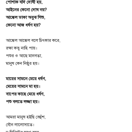
পোশাক যদি দোষী হয়,
আইনের কেনো দোষ নয়?
আঙ্কেল ডাকা অবুঝ শিশু,
কেনো আজ ধর্ষণ হয়?
আঙ্কেল আঙ্কেল বলে চিৎকার করে,
রক্ষা কভু নাহি পায়।
পশুর ও আছে মানবতা,
মানুষ কেন নিষ্ঠুর হয়।
মায়ের সামনে মেয়ে ধর্ষণ,
মেয়ের সামনে মা হয়।
বাপের কাছে মেয়ে ধর্ষণ,
পশু বলতে লজ্জা হয়।
আমরা মানুষ হইছি বেহুঁশ,
যৌন লালোসাতে।