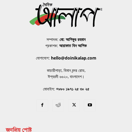
সম্পাদক:
মো: আশিকুর রহমান
প্রকাশক:
আরাফাত বিন আশিক
যোগাযোগ:
hello@doinikalap.com
কাচারীপাড়া, বিমান বন্দর রোড,
ঈশ্বরদী ৬৬২০, বাংলাদেশ।
মোবাইল:
+৮৮০ ১৯৭১ ২৫ ৩০ ২৫
জনপ্রিয় পোষ্ট