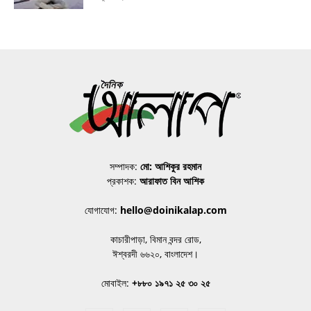
সম্পাদক:
মো: আশিকুর রহমান
প্রকাশক:
আরাফাত বিন আশিক
যোগাযোগ:
hello@doinikalap.com
কাচারীপাড়া, বিমান বন্দর রোড,
ঈশ্বরদী ৬৬২০, বাংলাদেশ।
মোবাইল:
+৮৮০ ১৯৭১ ২৫ ৩০ ২৫