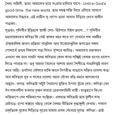
সৈন্য বাহিনী, তারা আমাদের হয়ে সংগ্রাম চালিয়ে যাবে। Until in God’s
good time, the new world. তার সমস্ত শক্তি নিয়ে এগিয়ে আসবে
আমাদের উদ্ধারে, এই প্রাচীন ভূ-খন্ডে তারা আবার উড়িয়ে দেবে স্বাধীন
পতাকা।
সুতরাং পৃথিবীর ইতিহাস স্বাক্ষী দেয়- হিটলার উইল ক্র্যাশ…!! পৃথিবীর
মহানায়কদের কবিতা কি সেই স্বাক্ষর বহন করে না! যেখানে শব্দ সমষ্টির
ঐন্দ্রজালিক জারণ প্রক্রিয়া আধুনিক আর উত্তোরাধুনিক জগতের সকল
গোলার্ধে তন্ময় বিকাশে সত্য শিবও সুন্দরে জারিত। আমাদের রক্তক্ষরণ
এখনো বন্ধ হয়ে যায়নি অথচ কবিতায় কোন কাব্য লক্ষ্মিই ভেষজ গুণের প্রলেপ
দিতে পারছে না। তবু আমরা বৈদ্যের আশায় রচনা শৈলীতে বাঙালিত্বই ধারণ
করে আছি। গুণটানা নৌকার মাঝি জানে বিপরীত বাতাসে শক্তির প্রাবল্য কত/
আর কবিতায় সুর ও শব্দের প্রাবল্য আনে যৌবন রতি রমনে জাগরণের
আহ্বান। ফলত: কবিতাই অটুট বৈরাগ্যে মুক্তির উপায় খুঁজে দেয়। কবিতা যেন
উৎপাদনশীল ভবনায় সৃজন মায়ার প্রেরণাদায়িনী নারী। মাতৃরূপে কিংবা
ভক্তিরূপে যেন শক্তিরূপেন সংস্থিতা। একমাত্র কবিতাই তার কুলীন দায়
মেটাতে, চাপা কান্নার আঁচড় ভেঙ্গে বৈষম্য নীতিকে বৃদ্ধাঙ্গুলী দেখায়। পাষাণ
প্রকৃতিকে বুকের শিড়িতে সুরের মায়ায় প্রথম বেঁধেছে মূলত: কবিতা। তাই