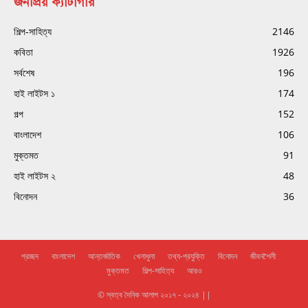
জনপ্রিয় ক্যাটাগরি
শিল্প-সাহিত্য
2146
কবিতা
1926
সর্বশেষ
196
হাই লাইটস ১
174
গল্প
152
বাংলাদেশ
106
মুক্তমত
91
হাই লাইটস ২
48
বিনোদন
36
প্রচ্ছদ
বাংলাদেশ
আন্তর্জাতিক
খেলাধুলা
তথ্য-প্রযুক্তি
বিনোদন
জীবনশৈলী
মুক্তমত
শিল্প-সাহিত্য
আরও
© স্বত্ব দৈনিক আলাপ ২০১৭ - ২০২৪ ||