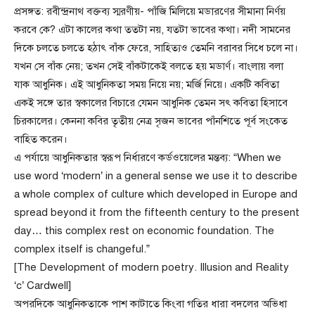
প্রসঙ্গত: রবীন্দ্রনাথ বক্তব্য স্মরণীয়- পাঁজি মিলিয়ে মডারণের সীমানা নির্ণয়
করবে কে? এটা কালের কথা ততটা নয়, যতটা ভাবের কথা। নদী সামনের
দিকে চলতে চলতে হঠাৎ বাঁক ফেরে, সাহিত্যও তেমনি বরাবর সিধে চলে না।
যখন সে বাঁক নেয়; তখন সেই বাঁকটাকেই বলতে হয় মডার্ণ। বাংলায় বলা
যাক আধুনিক। এই আধুনিকতা সময় নিয়ে নয়; মর্জি নিয়ে। একটি কবিতা
একই সঙ্গে তার স্বকালের বিচারে যেমন আধুনিক তেমন সৎ কবিতা হিসাবে
চিরকালের। কেননা কবির তৃতীয় নেত্র সৃজন ভাবের পাঁনশিতে পূর্ব সংকেত
বাহিত করেন।
এ পর্যায়ে আধুনিকতার স্বরূপ নির্ধারণে কর্ডওয়েলের মন্তব্য: “When we
use word ‘modern’ in a general sense we use it to describe
a whole complex of culture which developed in Europe and
spread beyond it from the fifteenth century to the present
day… this complex rest on economic foundation. The
complex itself is changeful.”
[The Development of modern poetry. Illusion and Reality
‘c’ Cardwell]
অপরদিকে আধুনিকতাকে পাশ কাটাতে কিংবা গতির ধারা বদলের অভিধা