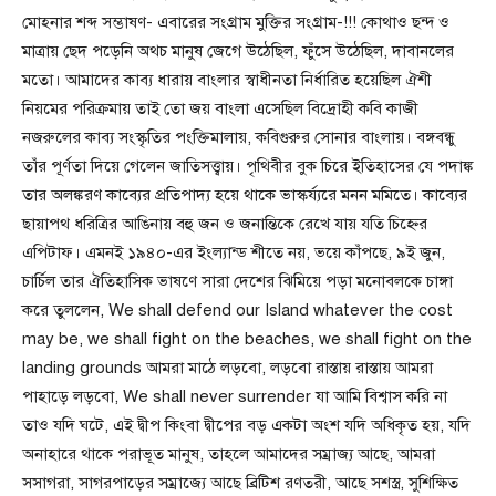
মোহনার শব্দ সম্ভাষণ- এবারের সংগ্রাম মুক্তির সংগ্রাম-!!! কোথাও ছন্দ ও
মাত্রায় ছেদ পড়েনি অথচ মানুষ জেগে উঠেছিল, ফুঁসে উঠেছিল, দাবানলের
মতো। আমাদের কাব্য ধারায় বাংলার স্বাধীনতা নির্ধারিত হয়েছিল ঐশী
নিয়মের পরিক্রমায় তাই তো জয় বাংলা এসেছিল বিদ্রোহী কবি কাজী
নজরুলের কাব্য সংস্কৃতির পংক্তিমালায়, কবিগুরুর সোনার বাংলায়। বঙ্গবন্ধু
তাঁর পূর্ণতা দিয়ে গেলেন জাতিসত্ত্বায়। পৃথিবীর বুক চিরে ইতিহাসের যে পদাঙ্ক
তার অলঙ্করণ কাব্যের প্রতিপাদ্য হয়ে থাকে ভাস্কর্য্যরে মনন মমিতে। কাব্যের
ছায়াপথ ধরিত্রির আঙিনায় বহু জন ও জনান্তিকে রেখে যায় যতি চিহ্নের
এপিটাফ। এমনই ১৯৪০-এর ইংল্যান্ড শীতে নয়, ভয়ে কাঁপছে, ৯ই জুন,
চার্চিল তার ঐতিহাসিক ভাষণে সারা দেশের ঝিমিয়ে পড়া মনোবলকে চাঙ্গা
করে তুললেন, We shall defend our Island whatever the cost
may be, we shall fight on the beaches, we shall fight on the
landing grounds আমরা মাঠে লড়বো, লড়বো রাস্তায় রাস্তায় আমরা
পাহাড়ে লড়বো, We shall never surrender যা আমি বিশ্বাস করি না
তাও যদি ঘটে, এই দ্বীপ কিংবা দ্বীপের বড় একটা অংশ যদি অধিকৃত হয়, যদি
অনাহারে থাকে পরাভূত মানুষ, তাহলে আমাদের সম্রাজ্য আছে, আমরা
সসাগরা, সাগরপাড়ের সম্রাজ্যে আছে ব্রিটিশ রণতরী, আছে সশস্ত্র, সুশিক্ষিত