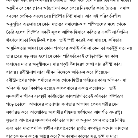
কবিতার কাব্যরস কালব্যপ্তির বৈচিত্রতা নিয়ে বয়ে চলে খরস্রোতা নদীর মতো।
অন্তহীন বোধের প্লাবন অšে¦ষণ করে ফেরে নিঃসর্গের কাব্য চৈতন্য। সমাজ
বদলের প্রেক্ষিত বদলে দেয় শিল্পের ভিন্ন মাত্রা। আর এই পরিবর্তনশীল
অনুভূতির ব্যঞ্জনায় যে কোন মতান্তর সমালোচক ও পন্ডিতদের মধ্যে থেকে
তৈরি হলেও শিল্পের একটি সুফল আঙ্গিক হিসাবে কবিতার একটি সার্বজনিন
গ্রহণযোগ্যতা কিন্তু ঠিকই থাকে। তাই স্পষ্ট করেই বলা যায় যে, কবিতার
আধুনিকতায় আমরা যে কোন প্রভাবের কথাই বলি না কেন তা যতটুকু সত্য নয়
তার চেয়ে বড় সত্য হলো যে কোন পরিবর্তনেরই গোড়াপত্তন হয় কাল
প্রবাহের মাত্রার অনুশীলনে। যার প্রকৃষ্ট উদাহরণ দেখা যায় রবীন্দ্র কাব্য
ধারায়। রবীন্দ্রনাথ সারা জীবন নিজেকে অতিক্রম করে গিয়েছেন।
রবীন্দ্রনাথের প্রথম পর্যায়ের কাব্য থেকে দ্বিতীয় পর্যায়ের কাব্য অভিনব- যা
অনিবার্য্য হয়ে বিকশিত হয়েছে কালপ্রবাহের একান্ত প্রয়োজনে। তাই
সমকালীন জীবন ব্যবস্থাই কবিচিত্তের কালপরিণতিতেই কবিতার শিল্পরূপ
গড়ে তোলে। আমাদের প্রত্যাশায় কবিতার আভাময় পেলব শরীর যেন
সঞ্চারিত করে আলোকিত আগামীর দীপ্তময় স্বর্ণশব্দের আদর্শিত অমরত্ব।
সুতরাং আমাদের সমকালিন কবিতার ভাষা ও অনুভব কোন প্রত্যয়ে নির্ণিত
এবং তার যাত্রাপথ কি স্বাধীন বাংলাদেশের স্থপতি বঙ্গবন্ধুর অমোঘ ভাষণের
ধারাকে মনন কাব্যে আশ্রয় করে? আবহমান কালের সুর, ছন্দ ও মাত্রা