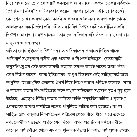
নিয়ে প্রথম ১৮৭০ সালে ওয়াটকিনসচ্যাপ ম্যান নামে একজন চিত্রকর সর্বপ্রথম
“পোষ্ট মডার্নিজম” শব্দটি ব্যবহার করেন। এরপর থেকে এই নিয়ে বিতর্কের
যেন শেষ নেই। কবিতা কোন কার্বন কাগজের কালি নয়। কবিতা কাল থেকে
কালান্তরের এক নির্জলা ছবি। জীবনের নিবিষ্ট চিত্তের বেদীতে দাঁড়িয়ে কবি
শিল্পের আরাধনায় মত্ত থাকেন। তাই তো কবিতায় কবি এঁকে যান, রেখে যান
মানুষের আসল সত্য।
কবিতা কোন ভূঁইফোঁড় শিল্প নয়। তার বিকাশের পশ্চাতে নিহিত থাকে
পারিপার্শ্ব সংলগ্নতার গভীর এক পরোক্ষ ও নিঃশব্দ ইতিহাস। চেতনাবাহী
অনুসন্ধিৎসু মন সেই অন্তরালাবর্তী সত্যকে সনাক্ত করেই শব্দের মালা গেঁথে
সৌধ নির্মাণ করেন। কাব্য ইতিহাসের যে যুগ বিভাজন সেই সাহিত্য কর্ম আজ
আধুনিক, উত্তরাধুনিক চেতনার ঐশ্বর্য নিয়ে শিল্পের রূপ পরিগ্রহ করেছে। সময়
ও কালের মাত্রায় বিশ্বসাহিত্যের সঙ্গে বাংলা সাহিত্যের সংযোগ সূত্রও দৃঢ় হয়ে
উঠেছে। এছাড়াও বিভিন্ন মাত্রার আঙ্গিকে ব্যক্তি অনুভূতির জটিল ও দুর্বোধ্য
প্রবণতাকে ভাষার মানচিত্রে শব্দের গাঁথুনিতে অঙ্কিত করা হয়েছে। বাংলা
সাহিত্য গ্রাম বাংলার নিঃসর্গচেতন পরিবেশ থেকে ধীরে ধীরে সরে এসেছে
নগরকেন্দ্রীক সভ্যতার পরিবেশের দিকে। অপরাপর জীবন দর্শনে রবীন্দ্র
কাব্যের অর্থ গৌরব থেকে এসব আধুনিক কবিতায় বিকশিত অর্থ পৃথক হওয়ার