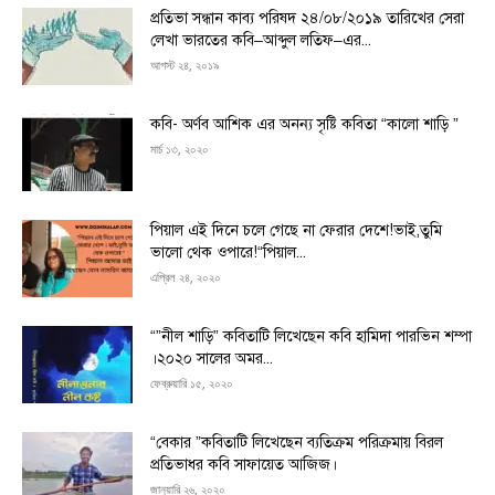
প্রতিভা সন্ধান কাব্য পরিষদ ২৪/০৮/২০১৯ তারিখের সেরা
লেখা ভারতের কবি–আব্দুল লতিফ–এর...
আগস্ট ২৪, ২০১৯
কবি- অর্ণব আশিক এর অনন্য সৃষ্টি কবিতা “কালো শাড়ি ”
মার্চ ১৩, ২০২০
পিয়াল এই দিনে চলে গেছে না ফেরার দেশে!ভাই,তুমি
ভালো থেক ওপারে!“পিয়াল...
এপ্রিল ২৪, ২০২০
“”নীল শাড়ি” কবিতাটি লিখেছেন কবি হামিদা পারভিন শম্পা
।২০২০ সালের অমর...
ফেব্রুয়ারি ১৫, ২০২০
“বেকার ”কবিতাটি লিখেছেন ব্যতিক্রম পরিক্রমায় বিরল
প্রতিভাধর কবি সাফায়েত আজিজ।
জানুয়ারি ২৬, ২০২০