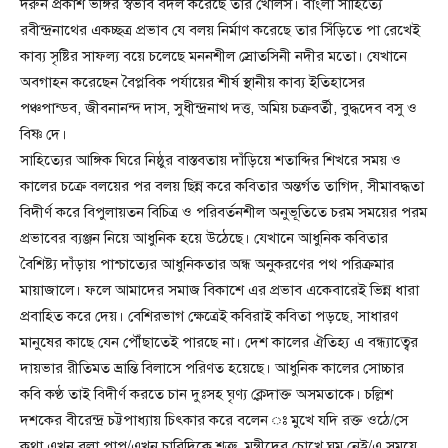
দরুন প্রকাশ ভঙ্গির স্বভাব বদল করেছে তার খোলস। বাংলা সাহিত্যে
রবীন্দ্রনাথের একচ্ছত্র প্রভাব যে বলয় নির্মাণ করেছে তার সিঁড়িতে পা রেখেই
কাব্য সৃষ্টির সাফল্য বয়ে চলেছে মননশীল স্রোতসিনী নদীর মতো। যেখানে
অবগাহন করেছেন বৈপ্লবিক পর্যায়ের শীর্ষ স্থানীয় কাব্য ইতিহাসের
পঞ্চপান্ডব, জীবনানন্দ দাস, সুধীন্দ্রনাথ দত্ত, অমিয় চক্রবর্তী, বুদ্ধদেব বসু ও
বিষ্ণ দে।
সাহিত্যের আঙ্গিক ঘিরে নিষ্ঠুর বাস্তবতায় দাঁড়িয়ে শতাব্দির শিখরে সময় ও
কালের চক্রে বলয়ের পর বলয় ছিন্ন করে কবিতার অন্তর্গত তাগিদ, সীমাবদ্ধতা
বিদীর্ণ করে বিপুলায়তন বিচিত্র ও পরিবর্তনশীল অনুভূতিতে চরম সময়ের পরম
প্রভাবের ব্যঞ্জন নিয়ে আধুনিক হয়ে উঠেছে। যেখানে আধুনিক কবিতার
বৈশিষ্ট্য দাঁড়ায় পাশ্চাত্যের আধুনিকতার অন্ধ অনুকরণের পথ পরিক্রমার
মায়াজালে। ফলে আমাদের সমাজ বিকাশে এর প্রভাব একেবারেই ভিন্ন ধারা
প্রবাহিত করে দেয়। বেশিরভাগ ক্ষেত্রেই কবিরাই কবিতা পড়ছে, সাধারণ
মানুষের কাছে যেন পৌঁছাতেই পারছে না। দেশ কালের ঐতিহ্য এ বন্ধ্যাত্বের
দায়ভার রীতিমত ভ্রান্তি বিলাসে পরিণত হয়েছে। আধুনিক কালের সোচ্চার
কবি কণ্ঠ তাই বিদীর্ণ করতে চান দুঃসহ ঘৃণ্য ক্লেদাক্ত অসমতাকে। চল্লিশ
দশকের বীরেন্দ্র চট্টপাধ্যায় চিৎকার করে বলেন ঃ মুখে যদি রক্ত ওঠে/সে
কথা এখন বলা পাপ/এখন চারিদিকে শত্রু, মন্ত্রীদের চোখে ঘুম নেই/এ সময়ে