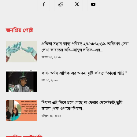
জনপ্রিয় পোষ্ট
প্রতিভা সন্ধান কাব্য পরিষদ ২৪/০৮/২০১৯ তারিখের সেরা
লেখা ভারতের কবি–আব্দুল লতিফ–এর...
আগস্ট ২৪, ২০১৯
কবি- অর্ণব আশিক এর অনন্য সৃষ্টি কবিতা “কালো শাড়ি ”
মার্চ ১৩, ২০২০
পিয়াল এই দিনে চলে গেছে না ফেরার দেশে!ভাই,তুমি
ভালো থেক ওপারে!“পিয়াল...
এপ্রিল ২৪, ২০২০