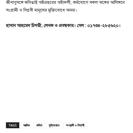
জীবাণুসঙ্গে কবিতাই অষ্টপ্রহরের অষ্টাদশী, কর্মযোগে সকল অঙ্গের আলিঙ্গনে
সংগ্রামী ও বিপ্লবী মানুষের মুক্তিবোধে অনন্য।
হাসান আহমেদ চিশতী, লেখক ও প্রবন্ধকার। সেল : ০১৭৩৪-২৮৫৬২০।
TAGS
আত্মিক
কবিতা
মুক্তিবোধে
সংগ্রামী ও বিপ্লবী