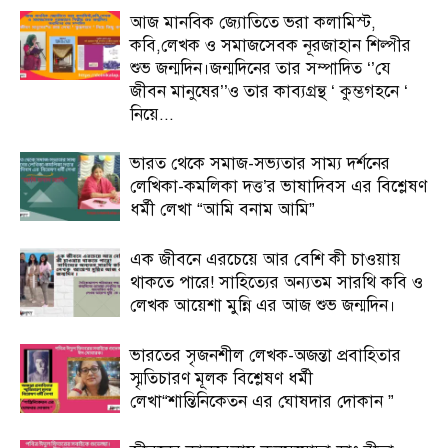
আজ মানবিক জ্যোতিতে ভরা কলামিস্ট,
কবি,লেখক ও সমাজসেবক নূরজাহান শিল্পীর
শুভ জন্মদিন।জন্মদিনের তার সম্পাদিত ‘’যে
জীবন মানুষের’’ও তার কাব্যগ্রন্থ ‘ কুম্ভগহনে ‘
নিয়ে...
ভারত থেকে সমাজ-সভ্যতার সাম্য দর্শনের
লেখিকা-কমলিকা দত্ত’র ভাষাদিবস এর বিশ্লেষণ
ধর্মী লেখা “আমি বনাম আমি”
এক জীবনে এরচেয়ে আর বেশি কী চাওয়ায়
থাকতে পারে! সাহিত্যের অন্যতম সারথি কবি ও
লেখক আয়েশা মুন্নি এর আজ শুভ জন্মদিন।
ভারতের সৃজনশীল লেখক-অজন্তা প্রবাহিতার
স্মৃতিচারণ মূলক বিশ্লেষণ ধর্মী
লেখা“শান্তিনিকেতন এর ঘোষদার দোকান ”