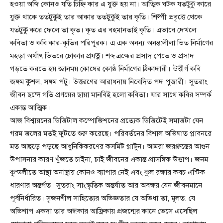
হওয়া অব্দি কোনও যতি চিহ্নি কার এ যুক্ত হয় না। আত্মিক ঘটক যতটুকু কারে
যুক্ত থাকে ততটুকুই তার আকার ততটুকুই তার কৃতি। শিল্পী প্রবৃত্তে থেকে
যতটুকু করে ফেলে তা কৃত। কৃত এর বহমানতাই কৃতি। এভাবে দেখলে
কবিতা ও কবি কার-কৃতির পরিপূরক। এ এক অনন্য অনন্ত:লীলা ভিত নির্মাণের
মহড়া অর্থাৎ ভিতরে ঢোকার প্রযত্ন। শব্দ ব্রহ্মের প্রসাদ পেতে ও প্রসাদ
গড়তে করতে হয় জ্ঞানময় কোষের কোষ্ঠ নির্মাণের ঠিকাদারী। উত্তীর্ণ কবি
জঙ্গম কুশল, সঙ্গম পটু। উত্তরণের আরাধনায় নিবেদিত পদ পুজারী। সুতরাং
জীবন ছন্দে গতি প্রণয়ের ছায়া মানবিই হলো কবিতা। যার সাথে কবির সম্পর্ক
একান্ত আত্মিক।
আজ বিশ্বায়নের ডিজিটাল কম্পোজিশনের প্রত্যেক ডিজিটেই সমাজটা যেন
গরম জলের মতই ফুটতে শুরু করেছে। পরিবর্তনের বিশাল অভিঘাত প্লাবনরে
মত আছড়ে পড়ছে আধুনিকিকরণের কসমিট প্লাটুন। আমরা জরথ্রুস্তের আগুন
উপাসনার কারণ খুঁজতে চাইনা, চাই জীবনের একান্ত প্রাসঙ্গিক উত্তাপ। জনম
কুন্ডলীতে আস্থা অনাস্থায় কোনও ব্যাপার নেই এবং কুল রক্ষার কবচ এন্টিক
ধারণার অন্তর্গত। সুতরাং সাংস্কৃতিক অন্তর্ঘাত আর অবক্ষয় যেন জীবনমানে
পূর্বনির্ধারিত। সৃজনশীল সাহিত্যের অভিজ্ঞতার যে অভিধা তা, মূলত: যে
অভিশাপ একদা তার অন্ধকার আফ্রিকায় প্রজন্মের কানে ভেসে এসেছিল