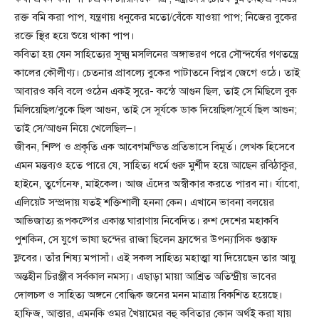
রক্ত বমি করা পাপ, যন্ত্রণায় ধনুকের মতো/বেঁকে যাওয়া পাপ; নিজের বুকের
রক্তে স্থির হয়ে শুয়ে থাকা পাপ।
কবিতা হয় যেন সাহিত্যের সূক্ষ্ম মসলিনের অঙ্গাভরণ পরে সৌন্দর্যের গণতন্ত্রে
কালের কৌলীণ্য। চেতনার প্রাবল্যে বুকের পাটাতনে বিপ্লব জেগে ওঠে। তাই
আবারও কবি বলে ওঠেন একই সুরে- কন্ঠে আগুন ছিল, তাই সে মিছিলে বুক
মিলিয়েছিল/বুকে ছিল আগুন, তাই সে সূর্যকে ডাক দিয়েছিল/সূর্যে ছিল আগুন;
তাই সে/আগুন নিয়ে খেলেছিল–।
জীবন, শিল্প ও প্রকৃতি এক আবেগমন্ডিত প্রতিভাসে বিমূর্ত। লেখক হিসেবে
এমন মন্তব্যও হতে পারে যে, সাহিত্য ধর্মে গুরু মুর্শীদ হয়ে আছেন রবিঠাকুর,
হাইনে, তুর্গেনেফ, মাইকেল। আজ এঁদের অস্বীকার করতে পারব না। র্যাবো,
এলিয়েট সম্প্রদায় যতই শক্তিশালী হননা কেন। এখানে ভাবনা বলয়ের
আভিজাত্য রূপকল্পের একান্ত ঘারাণায় নিবেদিত। রুশ দেশের মহাকবি
পুশকিন, সে যুগে ভাষা ছন্দের রাজা ছিলেন ফ্রান্সের উপন্যাসিক গুস্তাফ
ফ্লবের। তাঁর শিষ্য মপাসাঁ। এই সকল সাহিত্য মহাত্মা যা দিয়েছেন তার আয়ু
অন্তহীন চিরঞ্জীব সর্বকাল নমস্য। এছাড়া মায়া আশ্রিত অতিন্দ্রীয় ভাবের
দোলচল ও সাহিত্য অঙ্গনে বোদ্ধিক জনের মনন মাত্রায় বিকশিত হয়েছে।
হাফিজ, আত্তার, এমনকি ওমর খৈয়ামের বহু কবিতার কোন অর্থই করা যায়