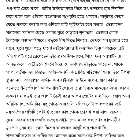
যোদ্ধারা পন্ডিতদের সঙ্গে লড়াই করে সংগীন তছনছ করে দেবে। আগাছায়
পথ-ঘাট ছেয়ে যাবে। জমির উর্বরতা কমে গিয়ে উৎপাদনের হার দিনদিন
কমে যাবে আর ওদিকে উত্তোরত্তর বংশবৃদ্ধি হতে থাকবে। বাড়ীঘর ভেসে
যেতে থাকবে বন্যায় আর ওদিকে মাটি ফুটিফাটা হবে ক্ষরায়। তোমাদের
সন্তানেরা কোদাল ছেড়ে বেকার ঘুরে বেড়াবে শূন্যতায়। তোমরা লোক
ঠকানোর কায়দা শিখবে। বন্ধুকে বিষ দিতে শিখবে। দেখবে সব চুরমার হয়ে
যাবে, খুলে খুলে পড়ে যাবে! নাইজেরিয়ার উপন্যাসিক চিনুয়া আচেবে এই
অভিশাপটি ধরে রেখেছেন তাঁর প্রথম উপন্যাসে, থিংস ফল অ্যাপার্ট- এ
আবৃত করে। অতীতকে ফেলে দিয়ে যে ভবিষ্যৎ দাঁড়াতে পারে না, থাকে
পাপ, বর্তমান হয় বিভ্রান্ত। আর্য্য-অনার্য্য কি দ্রাবিড় মস্তিষ্কের শিরায় তার উপমা
স্থবির নয়। অপরাপর জার্মান কবি হাইনরিষ হাইনে বলেন, যারা কবির
রচনাতে “নির্ভেজাল” আর্জিন্যালিটি খোঁজে তারা চিবাক মাকড়ের জাল, কারণ
একমাত্র মাকড়ই তার জালটি তৈরী করে আপন পেটের মাল দিয়ে, ষোল আনা
অরিজিনাল, আমি কিন্তু মধু খেতে ভালবাসি; যদিও সেটা ভালভাবেই জানি
মধুভান্ডের প্রতিটি ফোঁটাই ফুলের কাছ থেকে চোরাই করা মাল। সুতরাং
সৃজন ভাবনার যে প্রকৃতি সত্যের সন্ধান দেয় মানব কল্যাণের কালউর্ত্তীণ
মুখপাত্র সেই হয়। ক্ষেত্র বিশেষ আজকের আধুনিক রূপরেখা কি
উত্তরাধুনিকতায় সাংঘর্ষিক নয়! মননের মাত্রা বুনন সেই শিল্প, সাহিত্য আর