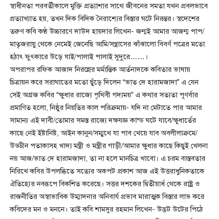
স্বাধীনতা পরবর্তীকালে মুক্তি প্রত্যাশার সাথে জীবনের সমতা যখন প্রবলভাবে
প্রত্যাখ্যাত হয়, তখন দিক বিদিক নৈরাশ্যের বিস্তার ঘটে নিরন্তর। স্বদেশের
তরুণ কবি কণ্ঠ উচ্চারণে দাউদ হায়দার লিখেন- জন্মই আমার আজন্ম পাপ/
মাতৃজরায়ু থেকে নেমেই জেনেছি আমি/সন্ত্রাসের ঝাঁঝালো বিবর্ণ পত্রের মতো
হঠাৎ ফুৎকারে উড়ে যাই/পালাই পালাই সুদুরে……।
অপরাপর রফিক আজাদ নিরন্নের মর্মান্তিক আর্তনাদকে কবিতার ভাষায়
চিত্রায়ন করে সরাঘাতের মতো ছুঁড়ে দিলেন “ভাত দে হারামজাদা” এ যেন
সেই অগ্রজ কবির “ক্ষুধার রাজ্যে পৃথিবী গদ্যময়” এ কথার সত্যতা পূণর্বার
প্রমাণিত হলো, নিষ্ঠুর নিয়তির কাল পরিক্রমায়- যদি না মেটাতে পার আমার
সামান্য এই দাবী/তোমার সমস্ত রাজ্যে দক্ষযজ্ঞ কান্ড ঘটে যাবে/ক্ষুধার্তের
কাছে নেই ইষ্টানিষ্ট, আইন কানুন/সম্মুখে যা পাব খেয়ে যাব অবলীলাক্রমে/
উড্ডীন পতাকাসহ খাদ্য মন্ত্রী ও মন্ত্রীর গাড়ী/আমার ক্ষুধার কাছে কিছুই খেলনা
নয় আজ/ভাত দে হারামজাদা, তা না হলে মানচিত্র খাবো। এ চরম বাস্তবতার
নিরিখে কবির উপলব্ধিতে সত্যের অকপট প্রকাশ আজ এই উত্তরাধুনিকতাকে
ঐতিহ্যের নবরূপে বিকশিত করেছে। সত্তর দশকের দ্বিতীয়ার্ধ থেকে রাষ্ট্র ও
রাজনীতির অস্বাভাবিক উম্মাদনার অনিবার্য প্রভাব মারাত্মক বিস্তার লাভ করে
কবিদের মন ও মননে। তাই কবি শামসুর রহমান লিখেন- উদ্ভট উটের পিঠে