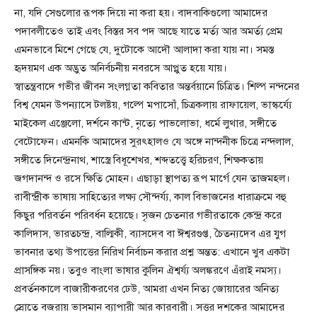
না, যদি সেগুলোর রূপক দিয়ে না করা হয়। বাদবাকিগুলো আমাদের
পদাবলীতেও তাই এবং বিস্তর সব পদ আছে যাতে মর্ত্য আর অমর্ত্য প্রেম
এমনভাবে মিশে গেছে যে, দুটোকে আদৌ আলাদা করা যায় না। সমস্ত
হৃদয়মণ এক অদ্ভুত অনির্বচনীয় নবরসে আপ্লুত হয়ে যায়।
স্বাতন্ত্রবাদে গভীর জীবন সংলগ্নতা কবিতার অন্তর্বয়ানে চিত্রিত। শিল্প নন্দনের
বিশ্ব যেমন উপন্যাসে টলষ্টয়, গল্পে মপাসোঁ, চিত্রকলায় রাফায়েল, ভাস্কর্য্যে
মাইকেল এঞ্জেলো, দর্শনে কান্ট, নৃত্যে পাভলোভা, ধর্মে লুথার, সঙ্গীতে
বেটোফেন। এমনকি আমাদের সুরৎহালও যে অঙ্গে নান্দনীক চিত্রে নন্দলাল,
সঙ্গীতে দিনেন্দ্রনাথ, শাস্ত্রে বিধূশেখর, শব্দতত্ত্বে হরিচরণ, শিক্ষকতায়
জগদানন্দ ও রসে ক্ষিতি মোহন। এছাড়া স্থাপত্য রূপ মার্গে যেন তাজমহল।
রাবীন্দ্রীক ভাষায় সাহিত্যের লক্ষ্য সৌন্দর্য্য, কাল বিভাজনের ধারাক্রমে বহু
কিছুর পরিবর্তন পরিবর্ধন হয়েছে। সৃজন চেতনার গভীরতাকে কেন্দ্র করে
কালিদাস, ভারতচন্দ্র, বাল্মিকী, ব্যাসদেব বা ঈশ্বরগুপ্ত, চৈতন্যদেব এর যুগ
ভাবনার তথ্য উপাত্তের নিরিখ নির্বাচন করার প্রশ্ন অন্তত: এখানে খুব একটা
প্রাসঙ্গিক নয়। তবুও বাংলা ভাষার কুলিন ঐশ্বর্য্য অলঙ্করণে এঁরাই নমস্য।
প্রবর্তনকালে বাজারীকরণের ঢেউ, আমরা এখন নিত্য জোয়ারের অনিত্য
স্রোতে বজরায় ভাসমান ব্যাপারী আর কারবারী। সত্তর দশকের আমাদের