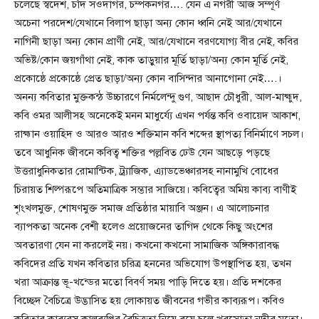
চলেছে স্বদেশ, চাঁদ সওদাগর, চম্পকনগর…. যেন এ নগরী আজ সম্পূর্ণ
অচেনা পরদেশ/যেখানে বিলাপ ছাড়া অন্য কোন ধ্বনি নেই আর/যেখানে
নাগিনী ছাড়া অন্য কোন প্রাণী নেই, আর/যেখানে বরণযোগ্য বীর নেই, কবির
অভিষ্ট/কোন জয়গাঁথা নেই, কাক তাড়ুয়ার মূর্তি ছাড়া/অন্য কোন মূর্তি নেই,
প্রকোষ্ঠে প্রকোষ্ঠে প্রেত ছাড়া/অন্য কোন বাসিন্দার আনাগোনা নেই….।
অনন্য কবিতার মুক্তকন্ঠ উচ্চারণে নির্মলেন্দু গুণ, আছাদ চৌধুরী, আল-মাহ্মুদ,
কবি ওমর আলীসহ অনেকেই মনন মাধুর্য্যে এখন পর্যন্ত কবি ওবায়েদ আকাশ,
রাহ্মান ওয়াহিদ ও আরও আরও শক্তিমান কবি শব্দের স্থাপত্য বিনির্মাণে সচল।
তবে আধুনিক জীবনে কবিত্ব শক্তির পল্লবিত ঢেউ যেন আছড়ে পড়ছে
উত্তরাধুনিকতার রোমান্টিক, ট্র্যাজিক, এ্যাডভেঞ্চারসহ নানামুখি বোধের
চিরায়ত শিল্পরূপে অতিমাত্রিক সম্ভার সাজিয়ে। কবিত্বের অমিয় কাব্য বাণীই
শৃংখলমুক্ত, শোষণমুক্ত সমাজ প্রতিষ্ঠার মায়াবি অঞ্জন। এ আলোচনার
ব্যাপকতা অনেক বেশী হলেও প্রয়োজনের তাগিদ থেকে কিছু অংশের
অবতারণা যেন না করলেই নয়। কখনো কখনো সামাজিক অঙ্গিকারাবদ্ধ
কবিদের প্রতি যখন কবিতার চরিত্র হননের অভিযোগ উপস্থাপিত হয়, তখন
খরা আক্রান্ত ভূ-খন্ডের মতো বিবর্ণ সময় পাড়ি দিতে হয়। প্রতি দশকের
বিচ্ছেদ বৈচিত্রে উদ্ভাসিত হয় লোকায়ত জীবনের গভীর কাব্যরূপ। কবিও