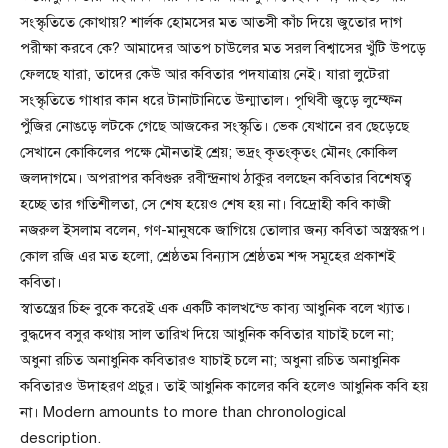
সংস্কৃতিতে কোথায়? শার্লক হোমসের মত আতসী কাঁচ দিয়ে জুতোর দাগ
পরীক্ষা করবে কে? আমাদের আতপ চাউলের মত সরল বিশ্বাসের খুঁটি উপড়ে
ফেলছে যারা, তাদের কেউ আর কবিতার পদযাত্রায় নেই। যারা লুটেরা
সংস্কৃতিতে গাধার কান ধরে টানাটানিতে উন্মাতাল। পৃথিবী জুড়ে লুম্ফেন
পুঁজির নোঙড়ে লটকে গেছে আজকের সংস্কৃতি। ভেক যেখানে রব ছেড়েছে
সেখানে কোকিলের পক্ষে মৌনতাই শ্রেয়; ভদ্রং কৃতংকৃতং মৌনং কোকিল
জলদাগমে। অপরাপর কবিগুরু রবীন্দ্রনাথ ঠাকুর বলছেন কবিতার বিশেষত্ব
হচ্ছে তার গতিশীলতা, সে শেষ হয়েও শেষ হয় না। বিদ্রোহী কবি কাজী
নজরুল ইসলাম বলেন, গণ-মানুষকে জাগিয়ে তোলার জন্য কবিতা অস্ত্রস্বরূপ।
কোল রজি এর মত হলো, শ্রেষ্ঠতম বিন্যাস শ্রেষ্ঠতম শব্দ সমূহের প্রকাশই
কবিতা।
স্বাতন্ত্রের চিহ্ন বুকে করেই এক একটি কালখন্ডে কাব্য আধুনিক বলে খ্যাত।
বুদ্ধদেব বসুর কথায় সাল তারিখ দিয়ে আধুনিক কবিতার যাচাই চলে না;
অধুনা রচিত অনাধুনিক কবিতারও যাচাই চলে না; অধুনা রচিত অনাধুনিক
কবিতারও উদাহরণ প্রচুর। তাই আধুনিক কালের কবি হলেও আধুনিক কবি হয়
না। Modern amounts to more than chronological
description.