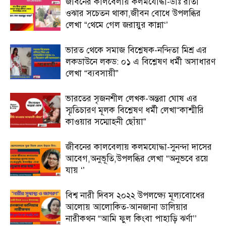
জীবনের কালবেলায় কলমযোদ্ধা-ডাঃ রীতা
ওঝার সচেতন থাকা,জীবন বোধে উপলব্ধির
লেখা “থেমে গেল জরায়ুর কান্না‘’
ভারত থেকে সমাজ বিশ্লেষক-নন্দিতা মিশ্র এর
লকডাউনে লকড: ০১ এ বিশ্লেষণ ধর্মী অসাধারণ
লেখা “ব্যবসায়ী”
ভারতের সৃজনশীল লেখক-অন্তরা ঘোষ এর
স্মৃতিচারণ মূলক বিশ্লেষণ ধর্মী লেখা“কাশ্মীরি
কাওয়ার সম্মোহনী ছোঁয়া”
জীবনের কালবেলায় কলমযোদ্ধা-সুনন্দা দাসের
আবেগ,অনুভূতি,উপলব্ধির লেখা “অনুভবে রয়ে
যায় ‘’
বিশ্ব নারী দিবস ২০২২ উপলক্ষ্যে মূল্যবোধের
আলোয় আলোকিত-আনজানা ডালিয়ার
নারীকথন “আমি ফুল কিংবা পাহাড়ি ঝর্ণা’’