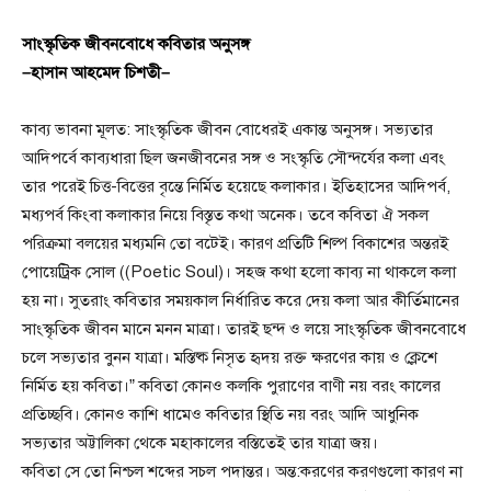
সাংস্কৃতিক জীবনবোধে কবিতার অনুসঙ্গ
–হাসান আহমেদ চিশতী–
কাব্য ভাবনা মূলত: সাংস্কৃতিক জীবন বোধেরই একান্ত অনুসঙ্গ। সভ্যতার
আদিপর্বে কাব্যধারা ছিল জনজীবনের সঙ্গ ও সংস্কৃতি সৌন্দর্যের কলা এবং
তার পরেই চিত্ত-বিত্তের বৃন্তে নির্মিত হয়েছে কলাকার। ইতিহাসের আদিপর্ব,
মধ্যপর্ব কিংবা কলাকার নিয়ে বিস্তৃত কথা অনেক। তবে কবিতা ঐ সকল
পরিক্রমা বলয়ের মধ্যমনি তো বটেই। কারণ প্রতিটি শিল্প বিকাশের অন্তরই
পোয়েট্রিক সোল ((Poetic Soul)। সহজ কথা হলো কাব্য না থাকলে কলা
হয় না। সুতরাং কবিতার সময়কাল নির্ধারিত করে দেয় কলা আর কীর্তিমানের
সাংস্কৃতিক জীবন মানে মনন মাত্রা। তারই ছন্দ ও লয়ে সাংস্কৃতিক জীবনবোধে
চলে সভ্যতার বুনন যাত্রা। মস্তিষ্ক নিসৃত হৃদয় রক্ত ক্ষরণের কায় ও ক্লেশে
নির্মিত হয় কবিতা।” কবিতা কোনও কলকি পুরাণের বাণী নয় বরং কালের
প্রতিচ্ছবি। কোনও কাশি ধামেও কবিতার স্থিতি নয় বরং আদি আধুনিক
সভ্যতার অট্টালিকা থেকে মহাকালের বস্তিতেই তার যাত্রা জয়।
কবিতা সে তো নিশ্চল শব্দের সচল পদান্তর। অন্ত:করণের করণগুলো কারণ না